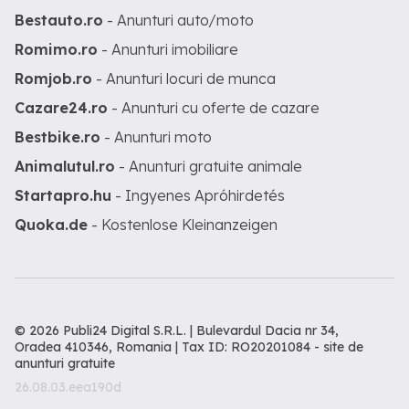
Bestauto.ro
- Anunturi auto/moto
Romimo.ro
- Anunturi imobiliare
Romjob.ro
- Anunturi locuri de munca
Cazare24.ro
- Anunturi cu oferte de cazare
Bestbike.ro
- Anunturi moto
Animalutul.ro
- Anunturi gratuite animale
Startapro.hu
- Ingyenes Apróhirdetés
Quoka.de
- Kostenlose Kleinanzeigen
© 2026 Publi24 Digital S.R.L. | Bulevardul Dacia nr 34,
Oradea 410346, Romania | Tax ID: RO20201084 -
site de
anunturi gratuite
26.08.03.eea190d