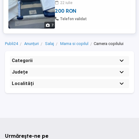
asternute, o saltea confortabila si altele.
22 iulie
Patul a fost folosit foarte rare. Graco e o
200 RON
marca de incredere si patul a fost facut
pentru standardele americane. Aveti
Telefon validat
intrebari? Nu ...
7
Publi24
Anunțuri
Salaj
Mama si copilul
Camera copilului
Categorii
Județe
Localități
Urmărește-ne pe