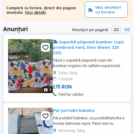
Vezi anunțuri
Cumpără cu livrare, direct din pagina
cu livrare
anunțului.
Vezi detalii
Anunțuri
20
50
Anunțuri pe pagină:
Superbă plapumă bumbac copii
primăvară vară, Dino Sheet( 225
125)
Vând o superbă plapumă copii din
bumbac organic de calitate superioară,
potrivit pentru perioada primăvară vară!
Zalau, Salaj
Modelul Dino este absolut unic și original!
3 august
Vă recomand!
175 RON
5
Telefon validat
Pat portabil bebelus
Pat portabil bebelus, cu posibilittate the a
monta demonta rapid. Patul vine cu
accesorii: loc de schimbat scutecul, 2
Sarmasag, Salaj