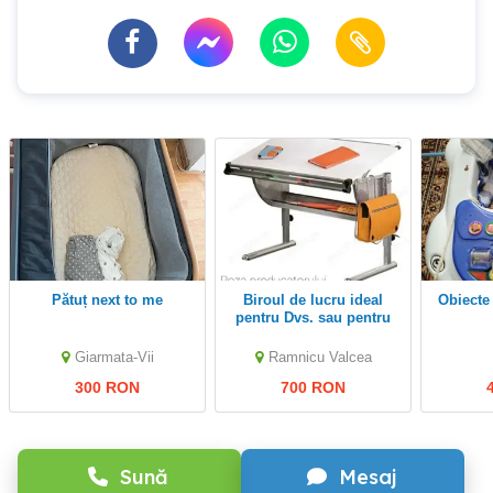
Pătuț next to me
Biroul de lucru ideal
obiect
pentru Dvs. sau pentru
copilul Dvs.
Giarmata-Vii
Ramnicu Valcea
300 RON
700 RON
Sună
Mesaj