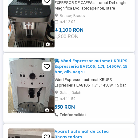
EXPRESOR DE CAFEA automat DeLonghi
Magnifica Evo, aproape nou, stare
perfectăExpresor de cafea automat
Brasov, Brasov
DeLonghi Magnifica
azi 12:02
1,100 RON
1,200 RON
3
Vând Espressor automat KRUPS
Espresseria EA8105, 1.7l, 1450W, 15
bar, alb-negru
Vând Espressor automat KRUPS
Espresseria EA8105, 1.71, 1450W, 15 bar,
alb-negru. Accept orice proba. Nu trimit în
Galati, Galati
tară.
azi 11:59
550 RON
5
Telefon validat
Aparat automat de cafea
Rheavendors