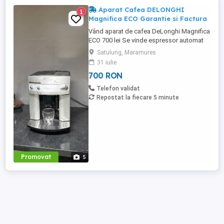
Aparat Cafea DELONGHI
1
Magnifica ECO Garantie si Factura
Vând aparat de cafea DeLonghi Magnifica
ECO 700 lei Se vinde espressor automat
DeLonghi Magnifica ECO, în stare foarte
Satulung, Maramures
bună de funcționare. Prepară espresso,
31 iulie
cafea și cappuccino cu cafea boabe sau
700 RON
măcinată, fiind ideal atât pentru acasă, cât
și pentru birou. - Preț: 700 lei -Se oferă
Telefon validat
factură și ...
Repostat la fiecare 5 minute
Promovat
5