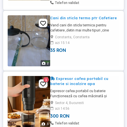
Telefon validat
Cani din sticla termo ptr Cafetiere
Vand cani din sticla termica pentru
cafetiere ,detin mai multe tipuri ,cine
doreste poate suna si cere
Constanta, Constanta
detalii.0770x195x352 pret buc 35 lei.
azi 15:14
35 RON
2
Expresor cafea portabil cu
1
baterie si incalzire apa
Expresor cafea portabil cu baterie
Funcționează cu cafea măcinată și
capsule Nescafe. Poate funcționa cu apa
Sector 4, Bucuresti
calda sau rece sau poate încălzi aparatul
azi 14:56
apa. ideal pentru ieșiri în natură, TIR, etc
300 RON
intr.un cuvânt portabil! Predare în zona
Eroii Revokutiei. Produs nou nout!
Telefon validat
5