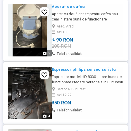
Aparat de cafea
Aparat cu două canite pentru cafea sau
ceai în stare bună de funcționare
Arad, Arad
azi 13:03
90 RON
100 RON
5
Telefon validat
Espressor philips senseo sarista
Espressor model HD 8030 , stare buna de
functionare Predare personala in Bucuresti
Sector 4, Bucuresti
azi 12:22
350 RON
Telefon validat
4