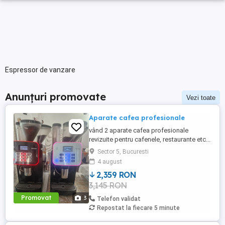
Espressor de vanzare
Anunțuri promovate
Vezi toate
Aparate cafea profesionale
vând 2 aparate cafea profesionale
revizuite pentru cafenele, restaurante etc...
prețul este pe buc.
Sector 5, Bucuresti
4 august
2,359 RON
3,145 RON
Promovat
3
Telefon validat
Repostat la fiecare 5 minute