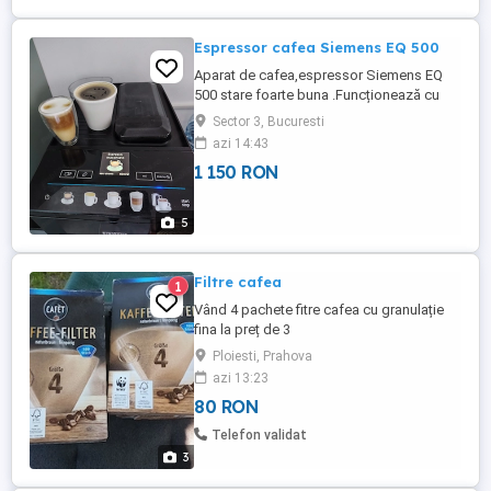
Espressor cafea Siemens EQ 500
Aparat de cafea,espressor Siemens EQ
500 stare foarte buna .Funcționează cu
cafea boabe și cafea măcinată .Face
Sector 3, Bucuresti
espresso,cafea americană,
azi 14:43
cappuccino,cafelatte,lapte cald ,etc
1 150 RON
5
Filtre cafea
1
Vând 4 pachete fitre cafea cu granulație
fina la preț de 3
Ploiesti, Prahova
azi 13:23
80 RON
Telefon validat
3