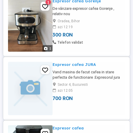
Expresor cafea Gorenje
1
De vânzare expresor cafea Gorenje ,
relativ nou
Oradea, Bihor
azi 12:19
300 RON
Telefon validat
1
Expresor cafea JURA
Vand masina de facut cafea in stare
perfecta de functionare .Expresorul jura
este modelul JURA IMPRESSA E 40 .
Sector 4, Bucuresti
azi 12:05
700 RON
Expresor cafea