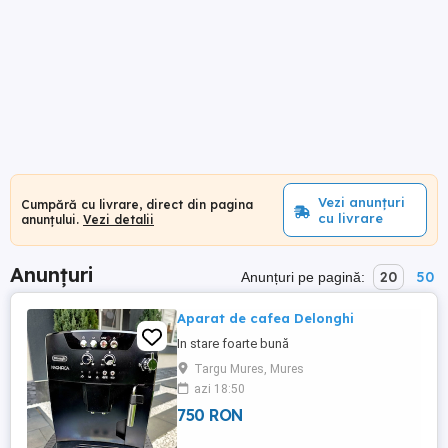
Vezi anunțuri
Cumpără cu livrare, direct din pagina
cu livrare
anunțului.
Vezi detalii
Anunțuri
20
50
Anunțuri pe pagină:
Aparat de cafea Delonghi
In stare foarte bună
Targu Mures, Mures
azi 18:50
750 RON