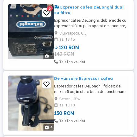
Expresor cafea DeLonghi dual
3
cu filtru
Expresor cafea DeLonghi, dublemode cu
expresor si filtru plus aparat de spumare,
stare buna de funcționare, lipsa borcanul
Cluj-Napoca, Cluj
de la filtru
azi 13:15
120 RON
140 RON
5
Telefon validat
De vanzare Espressor cafea
Espresdor cafea DeLonghi, folosit de
maxim 5 ori, in stare buna de functionare
Berceni, Ilfov
azi 13:13
150 RON
Telefon validat
4