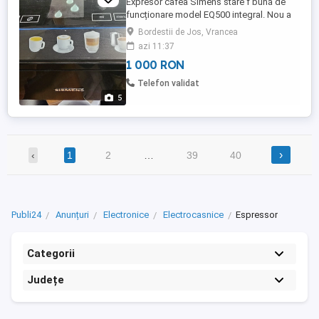
Expresor cafea Simens stare f bună de
funcționare model EQ500 integral. Nou a
costat 7700 lei un expresor f scump.
Bordestii de Jos, Vrancea
azi 11:37
1 000 RON
Telefon validat
5
›
‹
1
2
…
39
40
Publi24
Anunțuri
Electronice
Electrocasnice
Espressor
Categorii
Județe