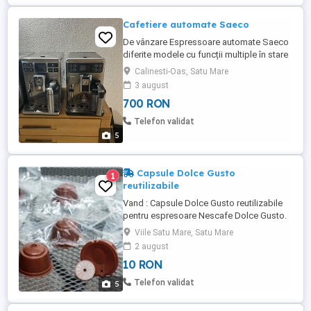
Cafetiere automate Saeco
De vânzare Espressoare automate Saeco
diferite modele cu funcții multiple în stare
foarte bună de funcționare. Pentru detalii
Calinesti-Oas, Satu Mare
lăsați mesaj sau sunați la numărul de
3 august
telefon. Doar ridicare personală, nu trimit
700 RON
prin curier
Telefon validat
5
Capsule Dolce Gusto
1
reutilizabile
Vand : Capsule Dolce Gusto reutilizabile
pentru espresoare Nescafe Dolce Gusto.
Se poate folosi cu orice tip de cafea
Viile Satu Mare, Satu Mare
macinata . Pretul este pe bucata .
2 august
Capsulele sunt noi, sigilate . Capsulele
10 RON
sunt dotate cu sita de protectie pentru a
nu se scurge cafeaua . Se poate spala
Telefon validat
5
dupa fiecare utilizare . Alte ...