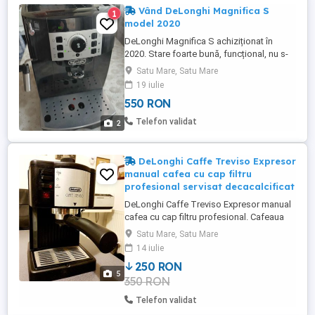
Vând DeLonghi Magnifica S
1
model 2020
DeLonghi Magnifica S achiziționat în
2020. Stare foarte bună, funcțional, nu s-
au întâmpinat probleme tehnice. Stare de
Satu Mare, Satu Mare
funcționare foarte bună! -Decalcificat
19 iulie
inainte de PREDARE ,S AU FANCURIER. La
550 RON
Ridicare Personal . ofer clip video
Telefon validat
2
DeLonghi Caffe Treviso Expresor
manual cafea cu cap filtru
profesional servisat decacalcificat
DeLonghi Caffe Treviso Expresor manual
cafea cu cap filtru profesional. Cafeaua
iese mult mai buna in comparatie cu
Satu Mare, Satu Mare
expresoarele automate. Functioneaza cu
14 iulie
cafea macinata. Foarte fiabil. Servisat
250 RON
curatat si decalcificat. Pretul este fix.
5
350 RON
Telefon validat