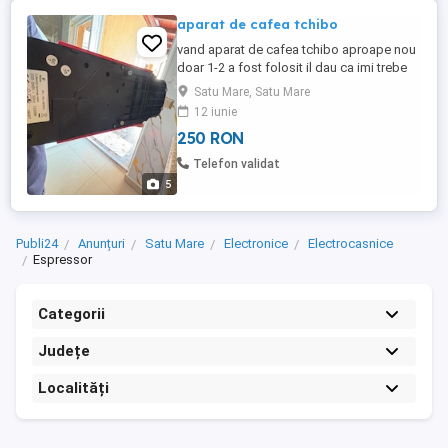
aparat de cafea tchibo
vand aparat de cafea tchibo aproape nou
doar 1-2 a fost folosit il dau ca imi trebe
bani urgent 250 de lei usor neg nu il trimit
Satu Mare, Satu Mare
pe curier doar predare pers in satu mare!
12 iunie
250 RON
Telefon validat
5
Publi24
Anunțuri
Satu Mare
Electronice
Electrocasnice
Espressor
Categorii
Județe
Localități