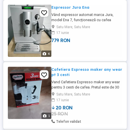
Espressor Jura Ena
Vând espressor automat marca Jura,
model Ena 7, funcționează cu cafea
boabe și măcinată, adus din Germania.
Satu Mare, Satu Mare
17 iunie
779 RON
4
Cafetiera Espresso maker any wear
pt 3 cesti
Vand Cafetiera Espresso maker any wear
pentru 3 cesti de cafea. Pretul este de 30
negociabil, Mai multe informatii la nr de tel
Satu Mare, Satu Mare
, Rog si ofer seriozitate.
17 iunie
20 RON
25 RON
1
Telefon validat