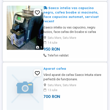
Saeco intelia vas capucino
negru, cafea boabe si macinata,
face capucino automat, servisat
recent
Saeco intelia cu vas capucino, negru
lucios, face cafea din boabe si cafea
macinata, capucino automat, ceai
Satu Mare, Satu Mare
automat, servisat recent. Am cutia cu
14 iulie
accesoriile, cadou solutie decalcifiere
5
950 RON
Saeco. Evident ca nu trimit colet decat cu
plata in avans, trimit live pe wapp, etc. Pref
Telefon validat
fix!
Aparat cafea
Vând aparat de cafea Saeco Intuita stare
perfectă de funcționare.
Satu Mare, Satu Mare
13 iulie
700 RON