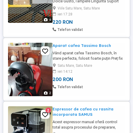
Dolce Gusto,Tampere Lingurita Suport
Capsule printat 3D Set Standard : 2 Buc
Viile Satu Mare, Satu Mare
Capsule Cafea Reincarcabila INOX Dolce
ieri 17:28
Gusto, 1 Suport pentru Capsula, 1 Tamper
6
220 RON
pentru Cafea Lingurita, 1 Tamper pentru
Filtru Capsula, User Manual. Pret : 220 Set
Telefon validat
Gold : 2 Buc Capsule ...
Aparat cafea Tassimo Bosch
Vând aparat cafea Tassimo Bosch, în
stare perfecta, folosit foarte puțin Preț fix
Satu Mare, Satu Mare
ieri 14:12
200 RON
Telefon validat
2
Espressor de cafea cu rasnita
2
incorporata SAMUS
Acest espressor manual oferă control
total asupra procesului de preparare,
combinând designul modern cu