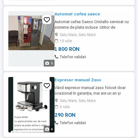
Automat cafea saeco
Automat cafea Saeco Cristallo servisat cu
sisteme de plata incluse: cititor de
bancnote si cititor de fise. Functioneaza
Satu Mare, Satu Mare
cu cafea boabe, cafea ness, lapte,
10 iulie
ciocolata si ceai. Automatul este recent
1 800 RON
servisat. Garantie 3 luni de zile. Am 3
aparate( 2 roșii si un gri) plus multe piese
Telefon validat
de schimb. Ofer asistenta ...
5
Expresor manual Zass
Vând expresor manual zass folosit doar
ocazional în garanție, mai are un an și
două luni.
Satu Mare, Satu Mare
6 iulie
290 RON
Telefon validat
4