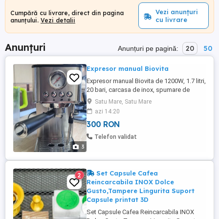
Vezi anunțuri
Cumpără cu livrare, direct din pagina
cu livrare
anunțului.
Vezi detalii
Anunțuri
20
50
Anunțuri pe pagină:
Expresor manual Biovita
Expresor manual Biovita de 1200W, 1.7 litri,
20 bari, carcasa de inox, spumare de
culoare argintie
Satu Mare, Satu Mare
azi 14:20
300 RON
Telefon validat
3
Set Capsule Cafea
2
Reincarcabila INOX Dolce
Gusto,Tampere Lingurita Suport
Capsule printat 3D
Set Capsule Cafea Reincarcabila INOX