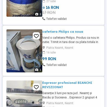
27 iulie
16 RON
17 RON
2
Telefon validat
cafetiera Philips ca noua
Vand o cafetiera Philips. Produs ca nou in
cutie. Trimit in tara doar cu plata totala in
cont bancar. NU TRIMIT CU RAMBURS.
Piatra Neamt, Neamt
Transport curier 18ron.
16 iulie
99 RON
Telefon validat
1
Expresor profesional BIANCHI
REVIZIONAT
Garanție 3 luni pe raza jud . Neamț și
Bacău și Suceava .. Expresor 2 grupuri 4
cafele simultan Bianchi sofia REVIZIONAT.
Piatra Neamt, Neamt
Contorizat din fabrica. Pompa plus