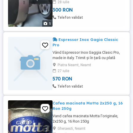
28 iulie
accesorii. Funcționează perfect. Motivul
300 RON
vânzării: nu îl mai folosesc.
Telefon validat
5
Espressor Inox Gagia Classic
Pro
Vând Espressor Inox Gaggia Clasic Pro,
made in italy. Trimit și în țară cu plată
avans curier. Detalii și poze suplimentare
Piatra Neamt, Neamt
la cerere.
27 iulie
570 RON
Telefon validat
Cafea macinata Motta 2x250 g, 16
Ron 250g
Vand cafea macinata Motta l'originale,
2x250 g, 16 Ron 250g
Gheraesti, Neamt