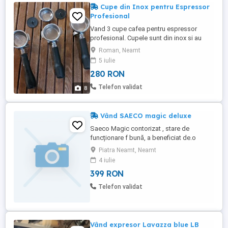
Cupe din Inox pentru Espressor
Profesional
Vand 3 cupe cafea pentru espressor
profesional. Cupele sunt din inox si au
dimensiunea exterioara a sitei de 68 mm,
Roman, Neamt
iar distanta dintre urechile de prindere
5 iulie
este de 82 mm. Toate cupele sunt noi,
280 RON
numai una a fost folosita pentru proba. Se
vand si cu sita oarba si 3 blocaje din
Telefon validat
8
cauciuc. Pretul pentru una ...
Vând SAECO magic deluxe
Saeco Magic contorizat , stare de
funcționare f bună, a beneficiat de.o
revizie majora anul.trecut - contorizat - 2
Piatra Neamt, Neamt
selecții programabile - apa calda abur .-
4 iulie
plita cesti încălzită. Preț 480 RON.
399 RON
Telefon validat
Vând expresor Lavazza blue LB