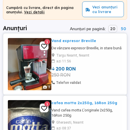
Vezi anunțuri
Cumpără cu livrare, direct din pagina
cu livrare
anunțului.
Vezi detalii
Anunțuri
20
50
Anunțuri pe pagină:
Vand expresor Breville
1
De vânzare expresor Breville, in stare bună
Targu Neamt, Neamt
azi 11:56
200 RON
250 RON
Telefon validat
3
cafea motta 2x250g, 16Ron 250g
1
Vand cafea motta L'originale 2x250g,
16Ron 250g
Gheraesti, Neamt
azi 08:37