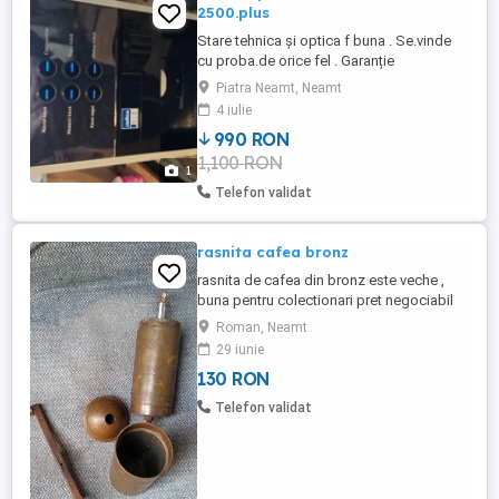
2500.plus
Stare tehnica și optica f buna . Se.vinde
cu proba.de orice fel . Garanție
30.zile.pe.razs jud Neamț. Băuturi - cafea
Piatra Neamt, Neamt
scurt -Cafea lunga -Cafea cu lapte -
4 iulie
Cappuccino -Latte machiatto
990 RON
1,100 RON
1
Telefon validat
rasnita cafea bronz
rasnita de cafea din bronz este veche ,
buna pentru colectionari pret negociabil
Roman, Neamt
29 iunie
130 RON
Telefon validat