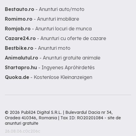
Bestauto.ro
- Anunturi auto/moto
Romimo.ro
- Anunturi imobiliare
Romjob.ro
- Anunturi locuri de munca
Cazare24.ro
- Anunturi cu oferte de cazare
Bestbike.ro
- Anunturi moto
Animalutul.ro
- Anunturi gratuite animale
Startapro.hu
- Ingyenes Apróhirdetés
Quoka.de
- Kostenlose Kleinanzeigen
© 2026 Publi24 Digital S.R.L. | Bulevardul Dacia nr 34,
Oradea 410346, Romania | Tax ID: RO20201084 -
site de
anunturi gratuite
26.08.06.c0c206c