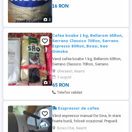
16 RON
2
Cafea boabe 1 kg, Bellarom 65Ron,
Serrano Classico 70Ron, Serrano
Espresso 80Ron, Boasi, Sao
Gimoka
Vand cafea boabe 1 kg, Bellarom 65Ron,
Serrano Classico 70Ron, Serrano
Espresso 80Ron, Boasi, Sao Gimoka
Gheraesti, Neamt
85Ron kg.
3 august
3
65 RON
Telefon validat
Esspressor de cafea
Vând espressor manual De Sina, în stare
foarte bună, folosit ocazional. Prepară
espresso și cappuccino, are duză pentru
Bicaz-Chei, Neamt
spumare lapte. Vine cu portafiltru și