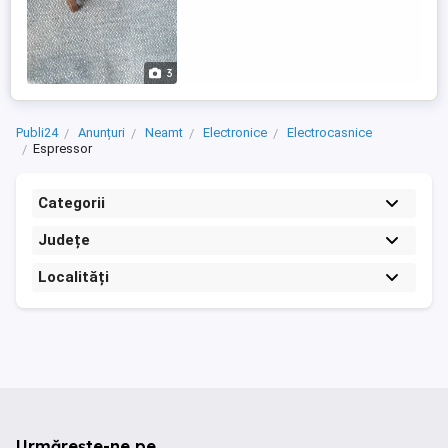
3
Publi24
Anunțuri
Neamt
Electronice
Electrocasnice
Espressor
Categorii
Județe
Localități
Urmărește-ne pe