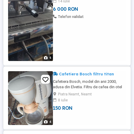
14 iulie
presostat schimbate , decalcifiere totala.
6 000 RON
Detalii la telefon.
Telefon validat
4
Cafetiera Bosch filtru titan
Cafetiera Bosch, model din anii 2000,
adusa din Elvetia. Filtru de cafea din otel
inoxidabil cu acoperire de titan aurie,
Piatra Neamt, Neamt
Nerfolosita, perfect functionala.
8 iulie
150 RON
4