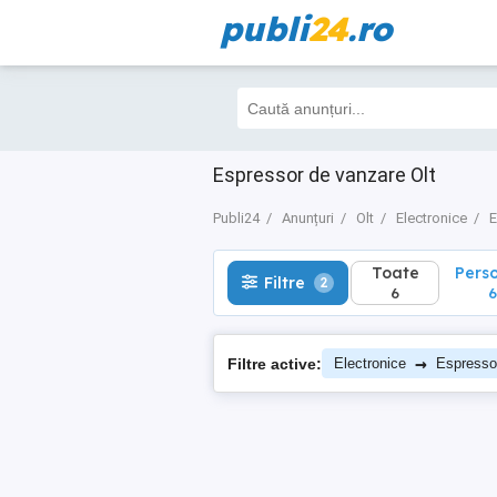
publi
24
.ro
Toate
Perso
Filtre
2
6
6
Espressor de vanzare Olt
Publi24
Anunțuri
Olt
Electronice
E
Toate
Pers
Filtre
2
6
6
→
Filtre active:
Electronice
Espresso