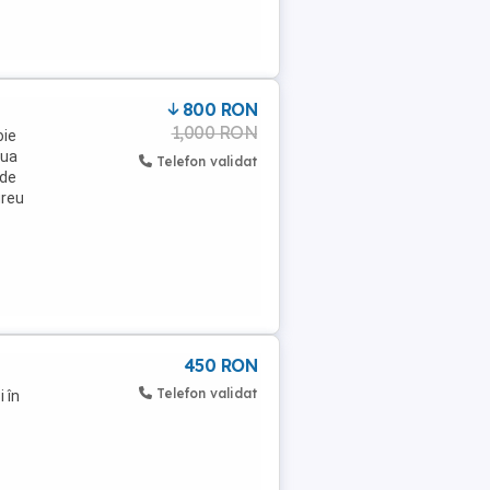
800 RON
1,000 RON
oie
aua
Telefon validat
nde
greu
450 RON
Telefon validat
 în