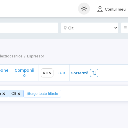
ane
Companii
RON
EUR
Sortează
Contul meu
0
lectrocasnice
Espressor
oane
Companii
RON
EUR
Sortează
0
r
Olt
Șterge toate filtrele