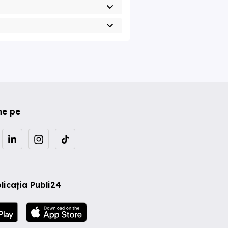
ne pe
licația Publi24