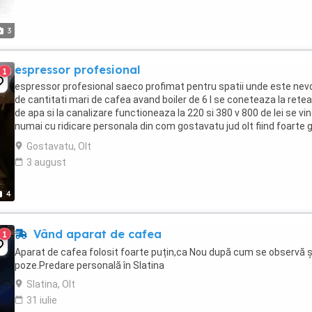
3
espressor profesional
1
espressor profesional saeco profimat pentru spatii unde este nev
de cantitati mari de cafea avand boiler de 6 l se coneteaza la rete
de apa si la canalizare functioneaza la 220 si 380 v 800 de lei se vi
numai cu ridicare personala din com gostavatu jud olt fiind foarte 
55 kg vizionati si ...
Gostavatu, Olt
3 august
4
Vând aparat de cafea
1
Aparat de cafea folosit foarte puțin,ca Nou după cum se observă și
poze.Predare personală în Slatina
Slatina, Olt
31 iulie