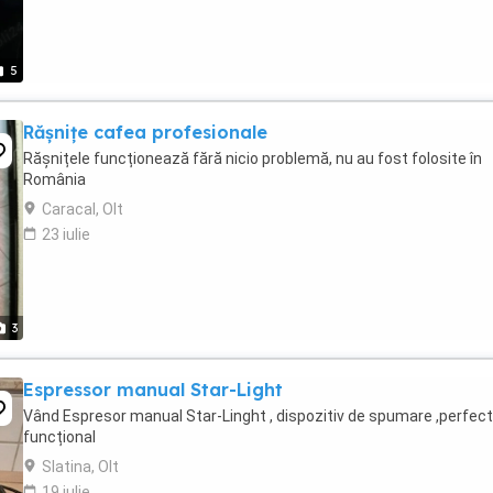
5
Rășnițe cafea profesionale
Rășnițele funcționează fără nicio problemă, nu au fost folosite în
România
Caracal, Olt
23 iulie
3
Espressor manual Star-Light
Vând Espresor manual Star-Linght , dispozitiv de spumare ,perfect
funcțional
Slatina, Olt
19 iulie