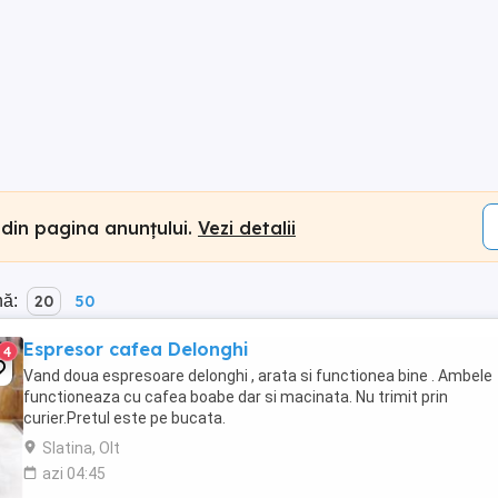
 din pagina anunțului.
Vezi detalii
nă:
20
50
Espresor cafea Delonghi
4
Vand doua espresoare delonghi , arata si functionea bine . Ambele
functioneaza cu cafea boabe dar si macinata. Nu trimit prin
curier.Pretul este pe bucata.
Slatina, Olt
azi 04:45