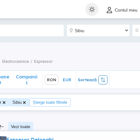
ane
Companii
RON
EUR
Sortează
Contul meu
1
Electrocasnice
Espressor
oane
Companii
RON
EUR
Sortează
8
1
r
Sibiu
Șterge toate filtrele
e
–
Vezi toate
Expresor Delonghi