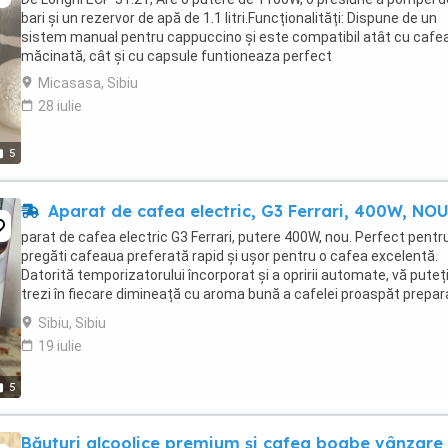
bari și un rezervor de apă de 1.1 litri.Funcționalități: Dispune de un
sistem manual pentru cappuccino și este compatibil atât cu cafe
măcinată, cât și cu capsule funtioneaza perfect
Micasasa, Sibiu
28 iulie
5
Aparat de cafea electric, G3 Ferrari, 400W, NO
parat de cafea electric G3 Ferrari, putere 400W, nou. Perfect pentru
pregăti cafeaua preferată rapid și ușor pentru o cafea excelentă.
Datorită temporizatorului încorporat și a opririi automate, vă puteț
trezi în fiecare dimineață cu aroma bună a cafelei proaspăt prepar
care poate rămâne fierbinte ...
Sibiu, Sibiu
19 iulie
5
Băuturi alcoolice premium și cafea boabe vânzare 