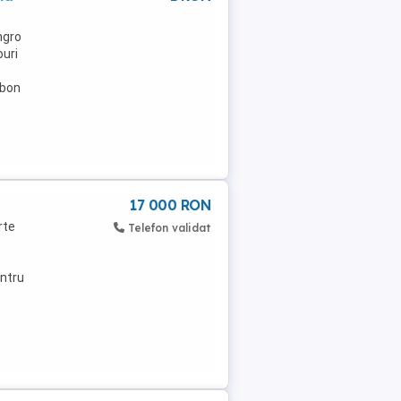
ngro
ouri
rbon
17 000 RON
rte
Telefon validat
entru