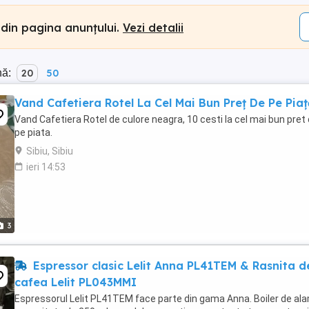
 din pagina anunțului.
Vezi detalii
nă:
20
50
Vand Cafetiera Rotel La Cel Mai Bun Preț De Pe Piaț
Vand Cafetiera Rotel de culore neagra, 10 cesti la cel mai bun pret
pe piata.
Sibiu, Sibiu
ieri 14:53
3
Espressor clasic Lelit Anna PL41TEM & Rasnita d
cafea Lelit PL043MMI
Espressorul Lelit PL41TEM face parte din gama Anna. Boiler de al