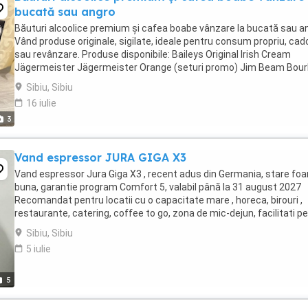
bucată sau angro
Băuturi alcoolice premium și cafea boabe vânzare la bucată sau a
Vând produse originale, sigilate, ideale pentru consum propriu, cad
sau revânzare. Produse disponibile: Baileys Original Irish Cream
Jägermeister Jägermeister Orange (seturi promo) Jim Beam Bou
Jim Beam Apple Jack Daniel's ...
Sibiu, Sibiu
16 iulie
3
Vand espressor JURA GIGA X3
Vand espressor Jura Giga X3 , recent adus din Germania, stare foa
buna, garantie program Comfort 5, valabil până la 31 august 2027
Recomandat pentru locatii cu o capacitate mare , horeca, birouri ,
restaurante, catering, coffee to go, zona de mic-dejun, facilitati p
sali de conferinta. Rasnita ...
Sibiu, Sibiu
5 iulie
5