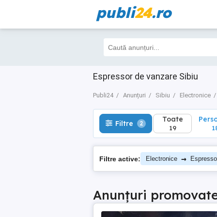
publi
24
.ro
Toate
Perso
Filtre
2
19
18
Espressor de vanzare Sibiu
Publi24
Anunțuri
Sibiu
Electronice
Toate
Pers
Filtre
2
19
1
→
Filtre active:
Electronice
Espresso
Anunțuri promovat