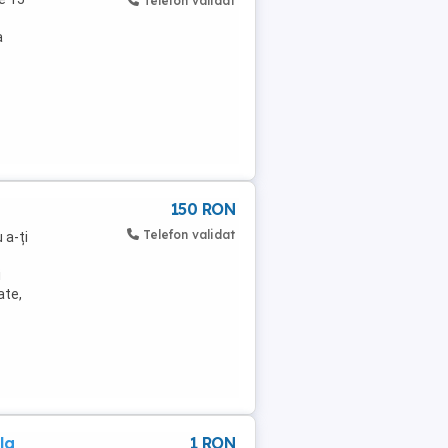
Telefon validat
a
150 RON
U
Telefon validat
 a-ți
i
ate,
la
1 RON