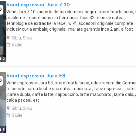
Vand espressor Jura Z 10
Vând Jura Z 10 varianta de top aluminiu-negru , stare foarte buna, 
probleme , recent adus din Germania, face 32 feluri de cafea ,
tehnologie de extractie la rece , wi-fi, accesorii originale complete
inclusiv cutia ambalaj originala , mai are garantie inca 2 ani, a fost
verificat pentru garantie ...
Sibiu, Sibiu
5 iulie
2
Vand espressor Jura E8
Vand espressor Jura E8, stare foarte buna, adus recent din Germa
foloseste cafea boabe sau cafea macinata , face espresso , cafe
,cafea dubla, caffe latte, cappuccino, latte macchiato , lapte cald, 
calda pt ceai, etc .
Sibiu, Sibiu
5 iulie
5