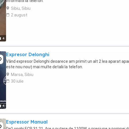
informatii la telefon.
Sibiu, Sibiu
2 august
4
Expresor Delonghi
Vând expresor Delonghi deoarece am primit un alt 2 lea aparat apa
este nou nouț mai multe detalii la telefon.
Marsa, Sibiu
30 iulie
4
Espressor Manual
De'Longhi ECP 31.21, Are o putere de 1100W, o presiune a pompei d