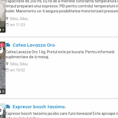
capacitate de 250 ml, cu rol de a mentine constanta temperatura 
timpul prepararii unui espresso. PID pentru controlul temperaturii i
boiler. Manometru ce-ti asigura posibilitatea monotorizarii presiunii
vederea obtinerii unui ...
Sibiu, Sibiu
ieri 11:53
5
Cafea Lavazza Oro
2
Cafea Lavazza Oro 1 kg. Pretul este pe bucata. Pentru informatii
suplimentare da-ți mesaj.
Sibiu, Sibiu
ieri 10:02
5
Expresor bosch tassimo.
Expresor bosch tassimo jacobs care functioneaza! Este aproape n