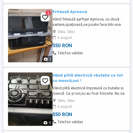
Friteuză Ayrnova
1
Vând friteuză ayrfryer Ayrnova, cu două
sertare,spațioasă,se poate face într-una
mare unde se pot găti diferite
Sibiu, Sibiu
preparate,eu o vând din lipsă de spațiu...e
6 august
nouă cu garanție
350 RON
Telefon validat
1
Vând plită electrică +butelie cu tot
cu mască,noi !
Vând plită electrică împreună cu butelie si
mască. Ca și noi,nu au fost folosite. Nu se
vând separat ! Detalii ka tel.:
Sibiu, Sibiu
6 august
550 RON
Telefon validat
5