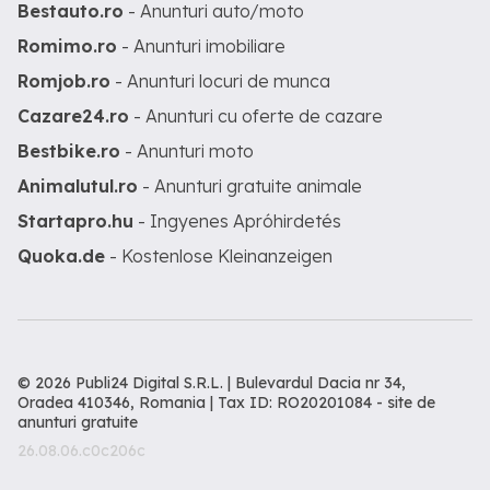
Bestauto.ro
- Anunturi auto/moto
Romimo.ro
- Anunturi imobiliare
Romjob.ro
- Anunturi locuri de munca
Cazare24.ro
- Anunturi cu oferte de cazare
Bestbike.ro
- Anunturi moto
Animalutul.ro
- Anunturi gratuite animale
Startapro.hu
- Ingyenes Apróhirdetés
Quoka.de
- Kostenlose Kleinanzeigen
© 2026 Publi24 Digital S.R.L. | Bulevardul Dacia nr 34,
Oradea 410346, Romania | Tax ID: RO20201084 -
site de
anunturi gratuite
26.08.06.c0c206c