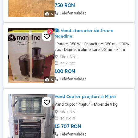
750 RON
Telefon validat
5
Vand storcator de fructe
2
Mandine
- Putere: 350 W - Capacitate: 950 ml - 100%
suc - Diametru alimentare: 56 mm - Filtru
pulpă din inox - 2 viteze cu funcție Pulse -
Sibiu, Sibiu
Viteza de rotatie: 15000 rpm - Sistem
ieri 21:22
dublu de siguranță - Capac, rezervor și
100 RON
filtre compatibile cu mașina de spălat
vase Produsul este nou si vine sigilat.
Telefon validat
5
Vand Cuptor prajituri si Mixer
Vând Cuptor Prajituri+ Mixer de 9 kg
Sibiu, Sibiu
ieri 15:19
15 707 RON
Telefon validat