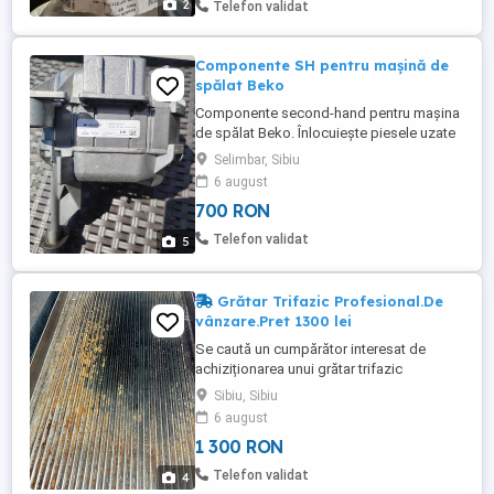
2
Telefon validat
Componente SH pentru mașină de
spălat Beko
Componente second-hand pentru mașina
de spălat Beko. Înlocuiește piesele uzate
și bucură-te de funcționarea optimă a
Selimbar, Sibiu
aparatului tău. Alege calitatea și
6 august
fiabilitatea brandului Beko pentru o
700 RON
îndelungată durată de viață a mașinii de
spălat. Mai multe detalii puteți obține pe
Telefon validat
5
whatsapp la nr de telefon ...
Grătar Trifazic Profesional.De
vânzare.Pret 1300 lei
Se caută un cumpărător interesat de
achiziționarea unui grătar trifazic
profesional. Acest echipament este ideal
Sibiu, Sibiu
pentru utilizare în spații comerciale,
6 august
restaurante, unități de catering sau oricare
1 300 RON
altă locație unde este necesară
prepararea eficientă și de înaltă calitate a
Telefon validat
4
alimentelor la grătar. Grătarul ...