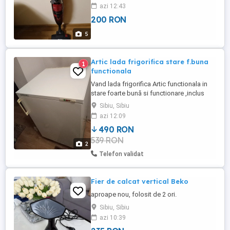
aspirare, filtru hepa nou.
azi 12:43
200 RON
5
Artic lada frigorifica stare f.buna
1
functionala
Vand lada frigorifica Artic functionala in
stare foarte bună si functionare ,inclus
suport metalic.PRET:490lei Negociabil.
Sibiu, Sibiu
azi 12:09
490 RON
539 RON
2
Telefon validat
Fier de calcat vertical Beko
aproape nou, folosit de 2 ori.
Sibiu, Sibiu
azi 10:39