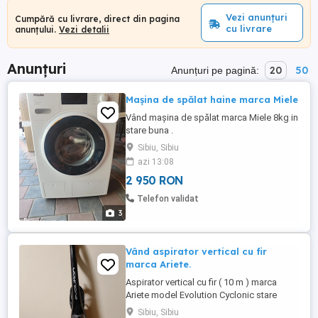
Vezi anunțuri
Cumpără cu livrare, direct din pagina
cu livrare
anunțului.
Vezi detalii
Anunțuri
20
50
Anunțuri pe pagină:
Mașina de spălat haine marca Miele
Vând mașina de spălat marca Miele 8kg in
stare buna .
Sibiu, Sibiu
azi 13:08
2 950 RON
Telefon validat
3
Vând aspirator vertical cu fir
marca Ariete.
Aspirator vertical cu fir ( 10 m ) marca
Ariete model Evolution Cyclonic stare
perfectă de funcționare, putere mare de
Sibiu, Sibiu