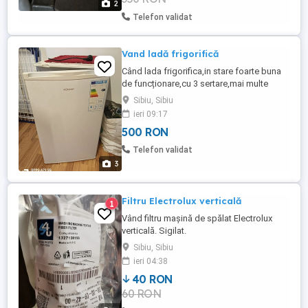
2
Telefon validat
Vand ladă frigorifică
Când lada frigorifica,in stare foarte buna
de funcționare,cu 3 sertare,mai multe
detalii despre acest produs la telefon
Sibiu, Sibiu
ieri 09:17
500 RON
Telefon validat
3
Filtru Electrolux verticală
1
Vând filtru mașină de spălat Electrolux
verticală. Sigilat.
Sibiu, Sibiu
ieri 04:38
40 RON
60 RON