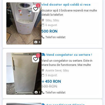
vînd dozator apă caldă si rece
1
dozator apă 3 bidoane rezervă mai multe
detalii la telefon
Sibiu, Sibiu
6 august
500 RON
Telefon validat
4
Vand congelator cu sertare !
1
Vand un congelator cu sertare. Este in
stare buna de functionare. Mai multe
detalii la telefon. Pretul e de 450 lei !
Axente Sever, Sibiu
5 august
450 RON
500 RON
2
Telefon validat