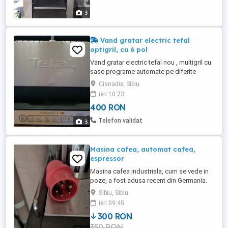
3
Vand gratar electric tefal
optigril, cu 6 pol
Vand gratar electric tefal nou , multigril cu
sase programe automate pe diferite
produse( carne porc, pui ,peste , carnati )
Cisnadie, Sibiu
inox , cu posibilitatea de măsurare a
ieri 10:23
grosimi cărnii. Plăcii detasabile.inox,
400 RON
indicator nivel de gătite.
Telefon validat
3
Masina cafea, automat cafea,
espressor
Masina cafea industriala, cum se vede in
poze, a fost adusa recent din Germania.
Functioneaza la trifazic
Sibiu, Sibiu
ieri 09:45
300 RON
350 RON