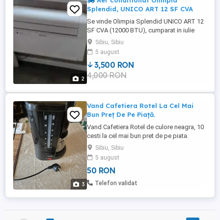
Aer conditionat Olimpia
Splendid, UNICO ART 12 SF CVA
Se vinde Olimpia Splendid UNICO ART 12
SF CVA (12000 BTU), cumparat in iulie
2024. Functioneaza si estetic 10 10, iar
Sibiu, Sibiu
motivul vanzarii este insuficienta puterii in
5 august
zona unde este amplasat si necesita o
3,500 RON
unitate mai puternica. Este utilizat, se
4,000 RON
distribuie cu foaia de montaj,
2
telecomanda. Este necesar la ...
Vand Cafetiera Rotel La Cel Mai
Bun Preț De Pe Piață.
Vand Cafetiera Rotel de culore neagra, 10
cesti la cel mai bun pret de pe piata.
Sibiu, Sibiu
5 august
50 RON
Telefon validat
3