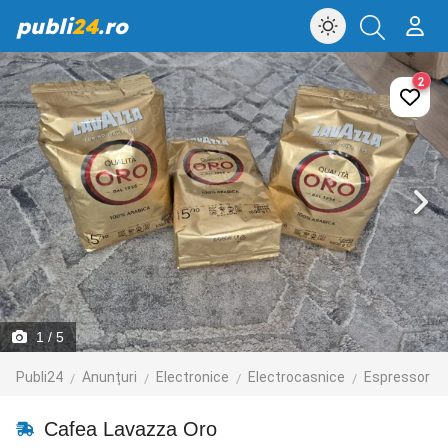
publi
24
.ro
2
1
/ 5
Publi24
Anunțuri
Electronice
Electrocasnice
Espressor
Cafea Lavazza Oro