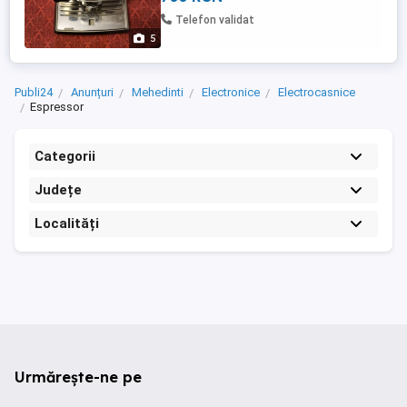
atât cu cafea boabe, cât și cu cafea
Telefon validat
măcinată. Are cana ...
5
Publi24
Anunțuri
Mehedinti
Electronice
Electrocasnice
Espressor
Categorii
Județe
Localități
Urmărește-ne pe