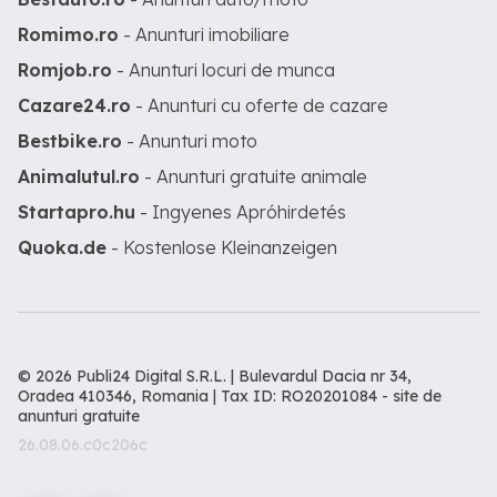
Romimo.ro
- Anunturi imobiliare
Romjob.ro
- Anunturi locuri de munca
Cazare24.ro
- Anunturi cu oferte de cazare
Bestbike.ro
- Anunturi moto
Animalutul.ro
- Anunturi gratuite animale
Startapro.hu
- Ingyenes Apróhirdetés
Quoka.de
- Kostenlose Kleinanzeigen
© 2026 Publi24 Digital S.R.L. | Bulevardul Dacia nr 34,
Oradea 410346, Romania | Tax ID: RO20201084 -
site de
anunturi gratuite
26.08.06.c0c206c