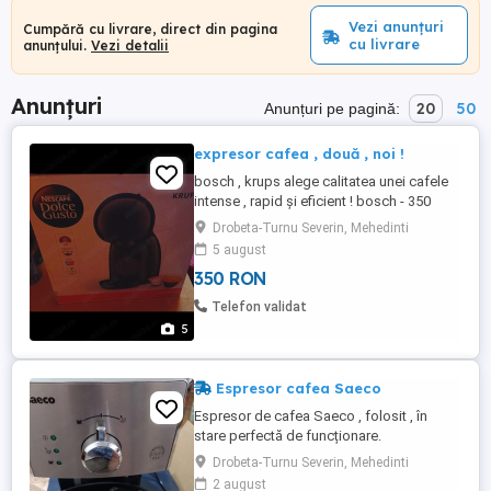
Vezi anunțuri
Cumpără cu livrare, direct din pagina
cu livrare
anunțului.
Vezi detalii
Anunțuri
20
50
Anunțuri pe pagină:
expresor cafea , două , noi !
bosch , krups alege calitatea unei cafele
intense , rapid și eficient ! bosch - 350
krups - 250
Drobeta-Turnu Severin, Mehedinti
5 august
350 RON
Telefon validat
5
Espresor cafea Saeco
Espresor de cafea Saeco , folosit , în
stare perfectă de funcționare.
Drobeta-Turnu Severin, Mehedinti
2 august