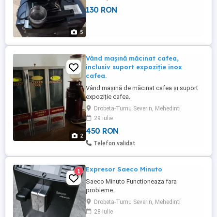
130 RON
5
Vând mașină măcinat cafea,
inclusiv suport expoziție inox
cafea.
Vând mașină de măcinat cafea și suport
expoziție cafea.
Drobeta-Turnu Severin, Mehedinti
29 iulie
450 RON
2
Telefon validat
Expresor Saeco Minuto
1
Saeco Minuto Functioneaza fara
probleme.
Drobeta-Turnu Severin, Mehedinti
28 iulie