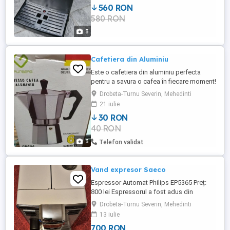
560 RON
580 RON
3
Cafetiera din Aluminiu
Este o cafetiera din aluminiu perfecta
pentru a savura o cafea în fiecare moment!
Drobeta-Turnu Severin, Mehedinti
21 iulie
30 RON
40 RON
3
Telefon validat
Vand expresor Saeco
Espressor Automat Philips EP5365 Preț:
800 lei Espressorul a fost adus din
Germania, uns grup, schimbate garnituri l,
Drobeta-Turnu Severin, Mehedinti
decalcifiat. Se vinde exact cum se vede în
13 iulie
poze, fără alte accesorii suplimentare.
700 RON
Funcționează foarte bine! Poate fi utilizat