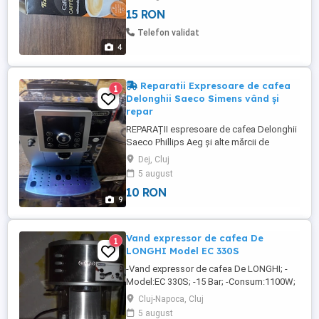
un espresor care are alfel de capsule. Vi- l
15 RON
vand cu mare drag.
Telefon validat
4
Reparatii Expresoare de cafea
1
Delonghii Saeco Simens vând și
repar
REPARAȚII espresoare de cafea Delonghii
Saeco Phillips Aeg și alte mărcii de
espresoare .SE ASIGURĂ SERVIS.
Dej, Cluj
5 august
10 RON
9
Vand expressor de cafea De
1
LONGHI Model EC 330S
-Vand expressor de cafea De LONGHI; -
Model:EC 330S; -15 Bar; -Consum:1100W;
-Ambalaj original; -Stare de functionare; -
Cluj-Napoca, Cluj
Aspect impecabil:9.5 10 -Pret fix; -NU
5 august