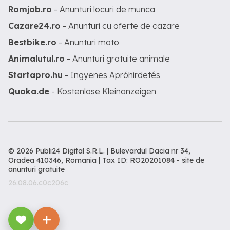
Romjob.ro
- Anunturi locuri de munca
Cazare24.ro
- Anunturi cu oferte de cazare
Bestbike.ro
- Anunturi moto
Animalutul.ro
- Anunturi gratuite animale
Startapro.hu
- Ingyenes Apróhirdetés
Quoka.de
- Kostenlose Kleinanzeigen
© 2026 Publi24 Digital S.R.L. | Bulevardul Dacia nr 34,
Oradea 410346, Romania | Tax ID: RO20201084 -
site de
anunturi gratuite
26.08.06.c0c206c