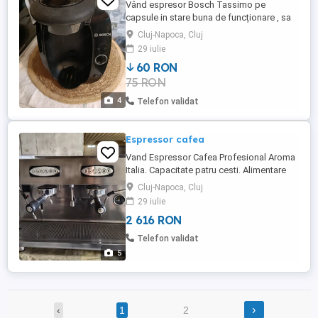
Vând espresor Bosch Tassimo pe
capsule in stare buna de funcționare , sa
făcut revizia inclusiv decalcifierea are in
Cluj-Napoca, Cluj
componenta și ,,capsula " destinata
29 iulie
decalcifierii
60 RON
75 RON
4
Telefon validat
Espressor cafea
Vand Espressor Cafea Profesional Aroma
Italia. Capacitate patru cesti. Alimentare
curent 220 V. Pret negociabil!
Cluj-Napoca, Cluj
29 iulie
2 616 RON
Telefon validat
5
›
‹
1
2