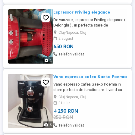
Espressor Privileg elegance
De vanzare , espressor Privileg elegance (
Delonghi ) , in perfecta stare de
functionare .
Cluj-Napoca, Cluj
2 august
650 RON
Telefon validat
1
Vand espresso cafea Saeko Poemia
Vand espresso cafea Saeko Poemia in
stare perfecta de functionare. Il vand cu
verificare si predare personala in Cluj-
Cluj-Napoca, Cluj
Napoca. Nu trimit aparatul prin curier sau
31 iulie
posta.
230 RON
250 RON
5
Telefon validat