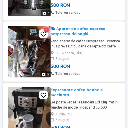
TRIMIT IN TARA;
300 RON
Telefon validat
3
Aparat de cafea expreso
2
nespresso delonghi.
vand aparat de cafea Nespresso Creatista
Plus prevazut cu cana de lapte ptr caffe
latte sau capuccino fabricat in Italia în
Cluj-Napoca, Cluj
stare foarte bună perfect funcțional
5 august
impecabila atât estetic cât și funcțional
500 RON
.Aparatul funcționează cu pastile
Nespresso.
Telefon validat
5
Expresoare cafea boabe si
macinata
Se poate vedea la Luncani jud Cluj Pret in
functie de model incepand cu 500
Turda, Cluj
5 august
500 RON