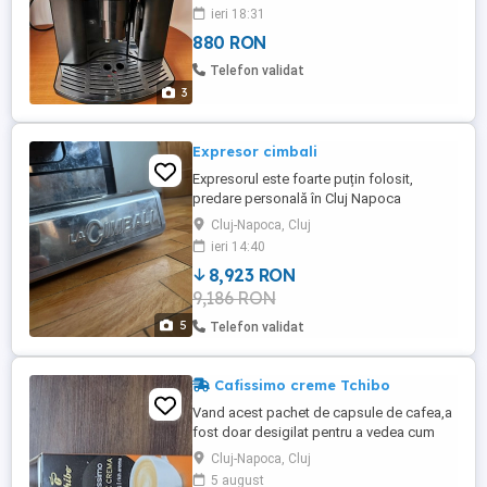
ieri 18:31
880 RON
Telefon validat
3
Expresor cimbali
Expresorul este foarte puțin folosit,
predare personală în Cluj Napoca
Cluj-Napoca, Cluj
ieri 14:40
8,923 RON
9,186 RON
5
Telefon validat
Cafissimo creme Tchibo
Vand acest pachet de capsule de cafea,a
fost doar desigilat pentru a vedea cum
sunt capsulele. Pachetul contine toate
Cluj-Napoca, Cluj
capsulele. Nu le am folosit pentru ca am
5 august