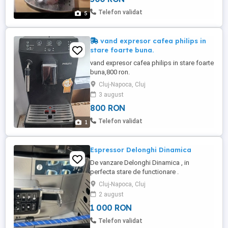
Telefon validat
5
vand expresor cafea philips in
stare foarte buna.
vand expresor cafea philips in stare foarte
buna,800 ron.
Cluj-Napoca, Cluj
3 august
800 RON
Telefon validat
1
Espressor Delonghi Dinamica
De vanzare Delonghi Dinamica , in
perfecta stare de functionare .
Cluj-Napoca, Cluj
2 august
1 000 RON
Telefon validat