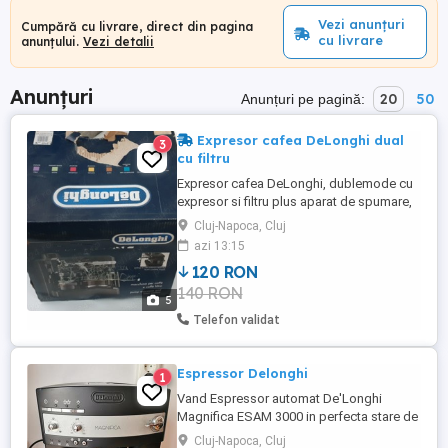
Vezi anunțuri
Cumpără cu livrare, direct din pagina
cu livrare
anunțului.
Vezi detalii
Anunțuri
20
50
Anunțuri pe pagină:
Expresor cafea DeLonghi dual
3
cu filtru
Expresor cafea DeLonghi, dublemode cu
expresor si filtru plus aparat de spumare,
stare buna de funcționare, lipsa borcanul
Cluj-Napoca, Cluj
de la filtru
azi 13:15
120 RON
140 RON
5
Telefon validat
Espressor Delonghi
1
Vand Espressor automat De'Longhi
Magnifica ESAM 3000 in perfecta stare de
functionare . Pret 880 lei
Cluj-Napoca, Cluj