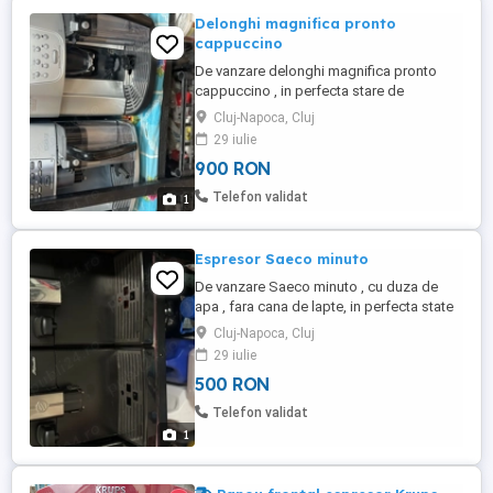
Delonghi magnifica pronto
cappuccino
De vanzare delonghi magnifica pronto
cappuccino , in perfecta stare de
functionare.
Cluj-Napoca, Cluj
29 iulie
900 RON
Telefon validat
1
Espresor Saeco minuto
De vanzare Saeco minuto , cu duza de
apa , fara cana de lapte, in perfecta state
de functionare.
Cluj-Napoca, Cluj
29 iulie
500 RON
Telefon validat
1