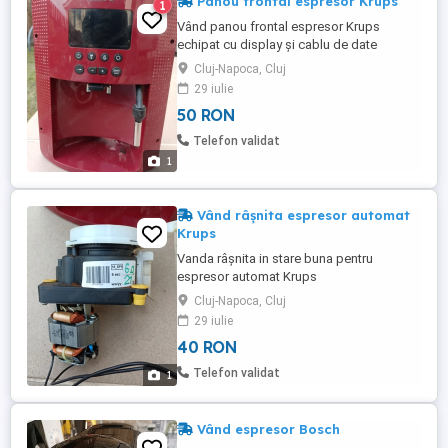
Panou frontal espresor Krups
1
Vând panou frontal espresor Krups
echipat cu display și cablu de date
Cluj-Napoca, Cluj
29 iulie
50 RON
Telefon validat
1
Vând râșnita espresor automat
Krups
Vanda râșnita in stare buna pentru
espresor automat Krups
Cluj-Napoca, Cluj
29 iulie
40 RON
Telefon validat
1
Vând espresor Bosch