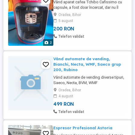
Vând aparat cafea Tchibo Cafissimo cu
capsule, a fost doar încercat, dar nu îl
folosim. Predare în Oradea. Preț 200 lei.
Oradea, Bihor
5 august
200 RON
Telefon validat
2
Vând automate de vending,
Bianchi, Necta, WMF, Saeco grup
200, Rubino
Vând automate de vending diverse tipuri,
Saeco, Necta, BVM, WMF
Oradea, Bihor
4 august
499 RON
Telefon validat
Espresor Profesional Astoria