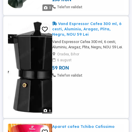
Telefon validat
3
Vand Espressor Cafea 300 ml, 6
cesti, Aluminiu, Aragaz, Plita,
Negru, NOU 59 Lei
Vand Espressor Cafea 300 ml, 6 cesti,
Aluminiu, Aragaz, Plita, Negru, NOU 59 Lei.
- Produsul este NOU si AMBALAT Tel: -
Oradea, Bihor
GARANTIE 1 An 12 Luni pana in 28. fer
6 august
Factura in format Electronic sau Digital pe
59 RON
e-mail sau WhatsApp. Ofer factura care
am primit-o si eu de la magazin. -
Telefon validat
Dimensiuni Espressor: -Inaltime: ...
6
Aparat cafea Tchibo Cafissimo