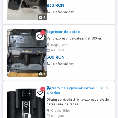
830 RON
Telefon validat
2
Expresor de cafea
1
Vând expresor de cafea. Preț 500 lei.
Bogei, Bihor
6 august
500 RON
Telefon validat
3
Service expresor cafea Jura in
3
Oradea
Oferim service la diferite expresoarele de
cafea Jura in Oradea.
Oradea, Bihor
6 august