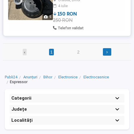
Oradea, Bihor
multe detalii la telefon!
4 iulie
150 RON
5
250 RON
Telefon validat
›
‹
1
2
Publi24
Anunțuri
Bihor
Electronice
Electrocasnice
Espressor
Categorii
Județe
Localități