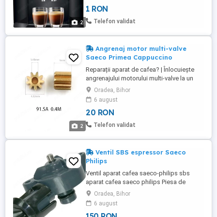
1 RON
Telefon validat
2
Angrenaj motor multi-valve
Saeco Primea Cappuccino
Reparații aparat de cafea? | Înlocuiește
angrenajului motorului multi-valve la un
inel Saeco Primea Cappuccino
Oradea, Bihor
6 august
20 RON
Telefon validat
2
Ventil SBS espressor Saeco
Philips
Ventil aparat cafea saeco-philips sbs
aparat cafea saeco philips Piesa de
schimb Saeco: 11002154
Oradea, Bihor
6 august
150 RON