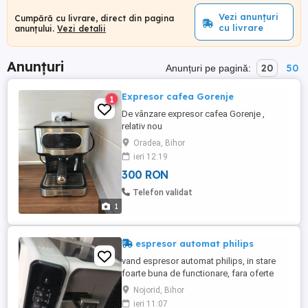
Vezi anunțuri
Cumpără cu livrare, direct din pagina
cu livrare
anunțului.
Vezi detalii
Anunțuri
20
50
Anunțuri pe pagină:
Expresor cafea Gorenje
1
De vânzare expresor cafea Gorenje ,
relativ nou
Oradea, Bihor
ieri 12:19
300 RON
Telefon validat
1
espresor automat philips
vand espresor automat philips, in stare
foarte buna de functionare, fara oferte
aberante!! pret minim 800!!
Nojorid, Bihor
ieri 11:07