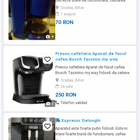
perfecta stare de functionare, culoarea
bleumarin. Nu schimb, raspund repede la
Oradea, Bihor
mesaje, sau la telefon
1 august
70 RON
4
Presou cafetiera Aparat de facut
cafea Bosch Tassimo my way
Presou cafetiera Aparat de facut cafea
Bosch Tassimo my way folosit de cateva
ori max 10 ori Bosch Tassimo My Way
Oradea, Bihor
este un espressor automat cu capsule (T-
26 iulie
Discuri) care se remarcă prin funcția
250 RON
avansată de personalizare a băuturilor.
Spre deosebire de modelele de bază
Telefon validat
2
Tassimo, acesta îți permite să reglezi ...
Expresor Delonghi
Aparatul este foarte putin folosit. Este in
stare foarte bună de funcționare, cafea
boabe si macinata