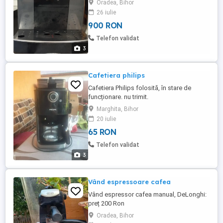
Oradea, Bihor
26 iulie
900 RON
Telefon validat
3
Cafetiera philips
Cafetiera Philips folosită, în stare de
funcționare. nu trimit.
Marghita, Bihor
20 iulie
65 RON
Telefon validat
3
Vând espressoare cafea
Vând espressor cafea manual, DeLonghi:
preț 200 Ron
Oradea, Bihor