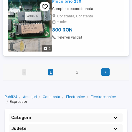
Placa brio 250
Complec reconditionata
Constanta, Constanta
2 iulie
800 RON
Telefon validat
1
›
‹
1
2
Publi24
Anunțuri
Constanta
Electronice
Electrocasnice
Espressor
Categorii
Județe