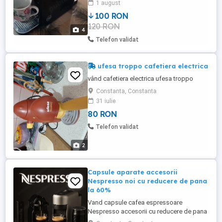
1 august
normale
100 RON
120 RON
4
Telefon validat
ufesa troppo cafetiera electrica
vând cafetiera electrica ufesa troppo
Constanta, Constanta
31 iulie
80 RON
Telefon validat
2
Capsule aparate accesorii
Nespresso noi cu reducere de pana
la 60%
Vand capsule cafea espressoare
Nespresso accesorii cu reducere de pana
la 60%. Orice aparat si orice tip de cafea,