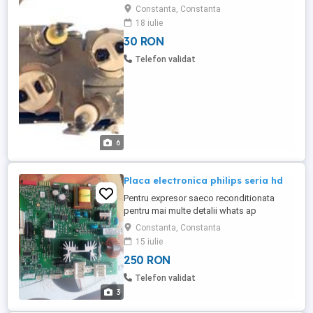
(lipseste paharul) sau pentru piese de
Constanta, Constanta
schimb : boiler , placa tastatura comenzi ,
18 iulie
valvule , placa de baza 90 RON
30 RON
Thermoblock Boiler For Saeco HD8602
Cofee Machine 75 RON Electrovalve For
Telefon validat
Saeco HD8602 HD8603 Cofee Machine 40
RON Placa ...
6
Placa electronica philips seria hd
Pentru expresor saeco reconditionata
pentru mai multe detalii whats ap
Constanta, Constanta
15 iulie
250 RON
Telefon validat
3