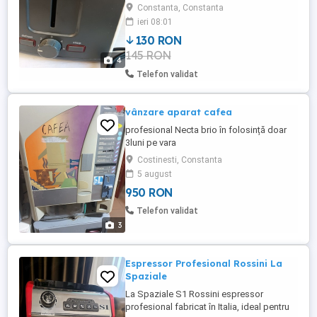
pentru durată de folosire îndelungată; -
Constanta, Constanta
funcționare perfectă.
ieri 08:01
130 RON
145 RON
4
Telefon validat
vânzare aparat cafea
profesional Necta brio în folosință doar
3luni pe vara
Costinesti, Constanta
5 august
950 RON
Telefon validat
3
Espressor Profesional Rossini La
Spaziale
La Spaziale S1 Rossini espressor
profesional fabricat în Italia, ideal pentru