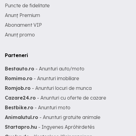
Puncte de fidelitate
Anunț Premium
Abonament VIP
Anunț promo
Parteneri
Bestauto.ro
- Anunturi auto/moto
Romimo.ro
- Anunturi imobiliare
Romjob.ro
- Anunturi locuri de munca
Cazare24.ro
- Anunturi cu oferte de cazare
Bestbike.ro
- Anunturi moto
Animalutul.ro
- Anunturi gratuite animale
Startapro.hu
- Ingyenes Apróhirdetés