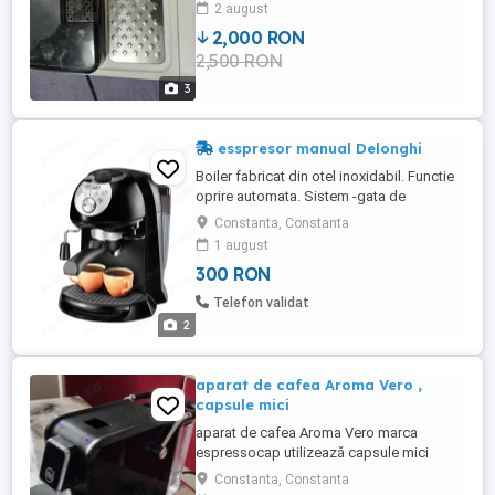
2 august
2,000 RON
2,500 RON
3
esspresor manual Delonghi
Boiler fabricat din otel inoxidabil. Functie
oprire automata. Sistem -gata de
utilizare-. Sistem Cappuccino: combina
Constanta, Constanta
aerul, aburul si laptele rezultand un
1 august
cappuccino spumos si cremos.
300 RON
Intrerupator cu indicator luminos Pornit
Oprit. Emisie de aburi reglabila. Termostat
Telefon validat
separat pentru aburi ...
2
aparat de cafea Aroma Vero ,
capsule mici
aparat de cafea Aroma Vero marca
espressocap utilizează capsule mici
funcționează perfect urme de utilizare
Constanta, Constanta
normala se pot folosi ceșcuțe sau cani