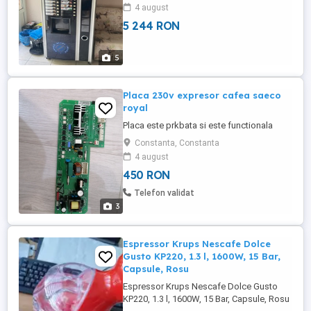
mare, 500 de pahare de carton...
4 august
1.Espresso 2.Cafea lungă 3.Cafea cu lapte
5 244 RON
4.Cappuccino 5.Cappucciok 6.Caffe
Creme 7.Ciocolată 8.Ciocolată forte
9.Ciocolată cu lapte 10.Ness 11.Ness ...
5
Placa 230v expresor cafea saeco
royal
Placa este prkbata si este functionala
Constanta, Constanta
4 august
450 RON
Telefon validat
3
Espressor Krups Nescafe Dolce
Gusto KP220, 1.3 l, 1600W, 15 Bar,
Capsule, Rosu
Espressor Krups Nescafe Dolce Gusto
KP220, 1.3 l, 1600W, 15 Bar, Capsule, Rosu