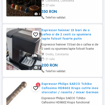
Constanta, Constanta
vor veni direct livrate de nespresso. Totul
27 iulie
este nou.
350 RON
2
Telefon validat
Espressor heinner 15 bari de o
cafea si de 2 cesti cu spumiera
lapte folosit foarte putin
Espressor heinner 15 bari de o cafea si de
2 cesti cu spumiera lapte folosit foarte
putin
Ovidiu, Constanta
21 iulie
200 RON
4
Telefon validat
Espressor Philips SAECO Tchibo
1
Cafissimo HD8602 Krups cutite inox
storcator / rasnita / mixer German
Espressor Philips SAECO Tchibo
Cafissimo HD8602 Krups functional