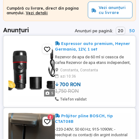
Vezi anunțuri
Cumpără cu livrare, direct din pagina
cu livrare
anunțului.
Vezi detalii
Anunțuri
20
50
Anunțuri pe pagină:
Espressor auto premium, Heyner
Germania, 12V, 1 set
Rezervor de apa de 60 ml si ceasca de
cafea Rezervor de apa etans independent,
presiune de extractie 8-16 bar Timp de
Constanta, Constanta
preparare: 5-8 min Pornire / oprire
azi 10:36
automata cu o singura apasare Capsule
700 RON
Dolce gusto / Nespresso si cafea praf
1,750 RON
rapid si usor de curatat Putere: 12V 80W
5
inclusiv cablu de incarcare Espresso ...
Telefon validat
Prăjitor pîine BOSCH, tip
2
CTAT08B
-220-240V; 50 60 Hz; 915-1090W; -
reechipat cu contacți din argint industrial