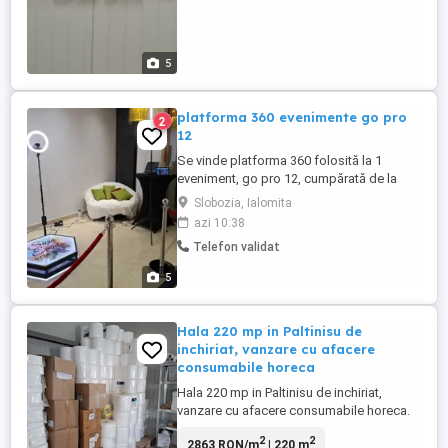
5
platforma 360 evenimente go pro
2
12
Se vinde platforma 360 folosită la 1
eveniment, go pro 12, cumpărată de la
Tecuci, varianta FULL LED ,4-5 persoane,
Slobozia, Ialomita
37 kg.fara laptop si tableta. 7500 lei
azi 10:38
Telefon validat
5
Hala 220 mp in Paltinisu de
inchiriat, vanzare cu afacere
consumabile horeca
Hala 220 mp in Paltinisu de inchiriat,
vanzare cu afacere consumabile horeca.
se accepta si schimburi
2
2
2863 RON/m
| 220 m