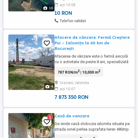
azi 10:08
Județul Ialomița, lac folosit in piscicultura
10
...
10 RON
Telefon validat
Afacere de vânzare: Fermă Creștere
Pui – Ialomița la 60 km de
București
Afacerea de vânzare este o fermă avicolă
cu o activitate de peste 8 ani, specializată
în creșterea puilor de găină (rasă mixtă:
2
2
787 RON/m
| 10,000 m
ouă și carne). Ferma este dotată cu o
infrastructură completă de producție și
Urziceni, Ialomita
este situată în județul Ialomița, într-o zonă
9
azi 10:07
agricolă cu acces facil la principalele rute
comerciale. ...
7 873 350 RON
Casă de vanzare
1
Se vinde casă slobozia ialomita situata pe
strada ionel perlea suprafata teren 480mp
proprietate nu concesiune suprafata