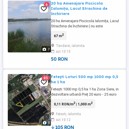
20 ha Amenajare Piscicola
6
Ialomița, Lacul Strachina de
închiriere
20 ha Amenajare Piscicola Ialomița, Lacul
Strachina de închiriere ( nu este
concesiune ) Curent, drum acces baltă,
2
67 m
dig betonat, ecluza de tip călugăr, baltă
naturala pe curs de râu, pescuit sportiv,
Tandarei, Ialomita
industrial, acvacultura, o balta cu tradiție în
7
azi 10:15
Județul Ialomița, lac folosit in piscicultura
încă ...
50 RON
Fetești Loturi 500 mp 1000 mp 0,5
85
ha 1 ha
Fetești 1000 mp 0,5 ha 1 ha Zona Sere, in
dezvoltare urbană Preț 20 euro - 25 euro
Cu o inflație de peste 30% in ultimii 3 ani,
2
2
0,11 RON/m
| 1,000 m
in 7 ani rămâneți fără bani ! Opriți
devalorizarea banilor dvs cu investiția în
Fetesti, Ialomita
terenuri! Detalii la Tel : 0_7_2_6
azi 10:12
7_0_6_1_1_9
3
105 RON