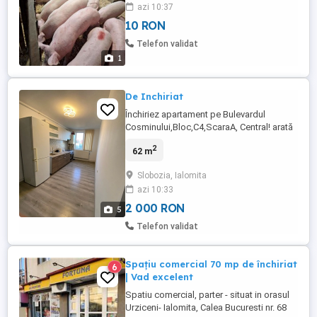
azi 10:37
10 RON
Telefon validat
1
De Inchiriat
Închiriez apartament pe Bulevardul
Cosminului,Bloc,C4,ScaraA, Central! arată
exact ca în poze renovat recent totul este
2
62 m
nou! preț2000lei+garanție etaj 4din4 nu
accept animale de companie!rog
Slobozia, Ialomita
seriozitate
azi 10:33
2 000 RON
5
Telefon validat
Spațiu comercial 70 mp de închiriat
6
| Vad excelent
Spatiu comercial, parter - situat in orasul
Urziceni- Ialomita, Calea Bucuresti nr. 68