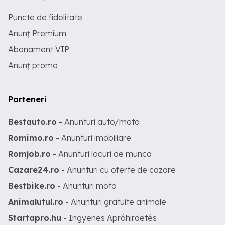
Puncte de fidelitate
Anunț Premium
Abonament VIP
Anunț promo
Parteneri
Bestauto.ro
- Anunturi auto/moto
Romimo.ro
- Anunturi imobiliare
Romjob.ro
- Anunturi locuri de munca
Cazare24.ro
- Anunturi cu oferte de cazare
Bestbike.ro
- Anunturi moto
Animalutul.ro
- Anunturi gratuite animale
Startapro.hu
- Ingyenes Apróhirdetés