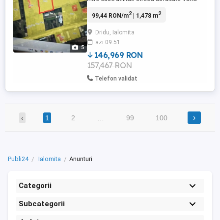
teren intravilan arabil situat in localitatea
2
2
99,44 RON/m
| 1,478 m
Dridu, judetul Ialomita, intr o zona linistita
de case, ideal pentru constructia unei
Dridu, Ialomita
locuinte sau pentru investitie. Localizare:
azi 09:51
aproape de gara Dridu, la aproximativ 48
5
...
146,969 RON
157,467 RON
Telefon validat
›
‹
1
2
…
99
100
Publi24
Ialomita
Anunturi
Categorii
Subcategorii