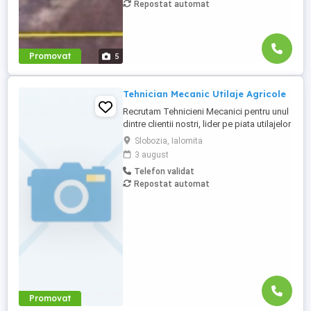
Repostat automat
Promovat
5
Tehnician Mecanic Utilaje Agricole
Recrutam Tehnicieni Mecanici pentru unul
dintre clientii nostri, lider pe piata utilajelor
agricole din Romania. Responsabilitati: -
Slobozia, Ialomita
Deservirea diferitelor masini si
3 august
echipamente folosite pentru lucrari in
Telefon validat
agricultura; - Efectuarea lucrarilor de
Repostat automat
reparatii si mentenanta a echipamentelor
si utilajelor ...
Promovat