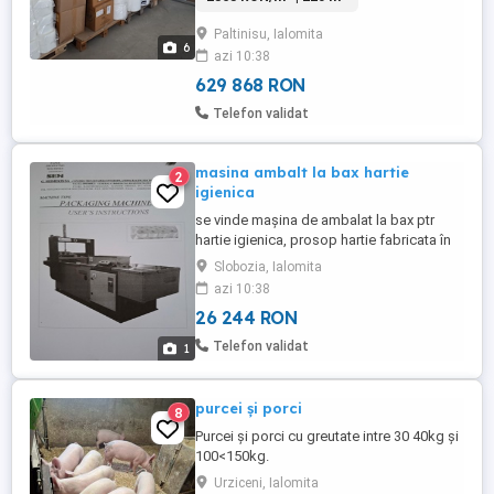
Paltinisu, Ialomita
6
azi 10:38
629 868 RON
Telefon validat
masina ambalt la bax hartie
2
igienica
se vinde mașina de ambalat la bax ptr
hartie igienica, prosop hartie fabricata în
Grecia, folosită 2-3 luni.SEIMEKIS
Slobozia, Ialomita
azi 10:38
26 244 RON
Telefon validat
1
purcei și porci
8
Purcei și porci cu greutate intre 30 40kg și
100<150kg.
Urziceni, Ialomita