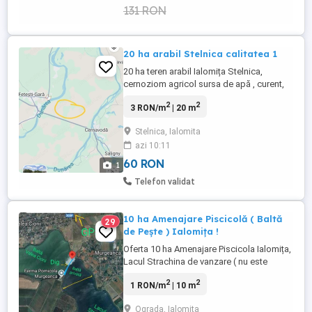
131 RON
20 ha arabil Stelnica calitatea 1
20 ha teren arabil Ialomița Stelnica,
cernoziom agricol sursa de apă , curent,
intabulat . Preț: 12 000 Euro Ha Detalii la
2
2
3 RON/m
| 20 m
Tel: 0_7_2_6 7_0_6_1_1_9
Stelnica, Ialomita
azi 10:11
60 RON
1
Telefon validat
10 ha Amenajare Piscicolă ( Baltă
29
de Pește ) Ialomița !
Oferta 10 ha Amenajare Piscicola Ialomița,
Lacul Strachina de vanzare ( nu este
concesiune ) Curent, drum acces baltă,
2
2
1 RON/m
| 10 m
dig betonat, ecluza de tip călugăr, baltă
naturala pe curs de râu, pescuit sportiv,
Ograda, Ialomita
industrial, acvacultura, o balta cu tradiție în