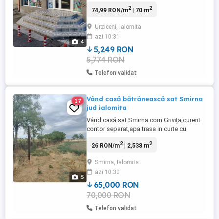
Se închiriază un spațiu comercial cu
2
2
74,99 RON/m
| 70 m
suprafață totală utilă de 70 mp, situat într-
o zonă circulată, cu vad pietonal foarte
Urziceni, Ialomita
bun și vizibilitate excelentă din stradă.
azi 10:31
Este ideal pentru o gamă variată de
4
activități comerciale ...
5,249 RON
5,774 RON
Telefon validat
Vând casă bătrânească sat Smirna
17
jud ialomita
Vând casă sat Smirna com Grivița,curent
contor separat,apa trasa in curte cu
apometru, după gunoi vin la poarta,
2
2
26 RON/m
| 2,538 m
fântână in curte ,200 m până la soseaua
principala 65000lei ușor negociabil rog
Smirna, Ialomita
seriozitate Nr tel
azi 10:30
5
65,000 RON
70,000 RON
Telefon validat