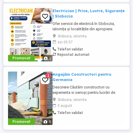
Electrician | Prize, Lustre, Siguranțe
| Slobozia
Ofer servicii de electrică în Slobozia,
Ialomița și localitățile din apropiere.
Servicii oferite: Înlocuire prize și
Slobozia, Ialomita
întrerupătoare Montaj lustre, aplice și
azi 05:57
corpuri de iluminat Înlocuire siguranțe
Telefon validat
automate Remediere defecțiuni electrice
Repostat automat
minore Verificare și întreținere instalații
Promovat
1
electrice ...
Angajăm Constructori pentru
1
Germania
Descriere Căutăm constructori cu
experienta si serioși pentru lucrări de
constructie în Germania, atat calificati cat
Slobozia, Ialomita
si ajutor ucenic ! Lucrări: Termoizolatii
5 august
Fatade Polistiren, Renovari interioare,
Telefon validat
Placari Klinker, Zidarii Oferim: salariu
atractiv în funcție de experiență, 2200 2800
Promovat
5
euro NET ( 15,00 ...