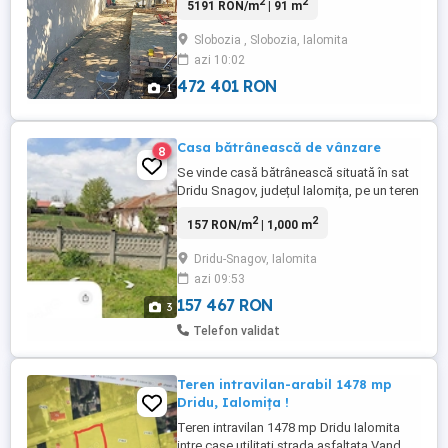
2
2
5191 RON/m
| 91 m
constructie 91mp pentru mai multe detalii
la telefon si pentru vizualizare la fata
Slobozia , Slobozia, Ialomita
locului pretul este usor negociabil 90k
azi 10:02
euro
472 401 RON
1
Casa bătrânească de vânzare
8
Se vinde casă bătrânească situată în sat
Dridu Snagov, județul Ialomița, pe un teren
generos de 1.315 mp, ieșire la 2 străzi.
2
2
157 RON/m
| 1,000 m
Caracteristici: * 4 camere * Apă curentă de
la rețeaua stradală * Canalizare * Curte și
Dridu-Snagov, Ialomita
teren în suprafață de 1.315 mp * Zonă
azi 09:53
liniștită, ideală pentru locuință gospodărie
* ...
157 467 RON
3
Telefon validat
Teren intravilan-arabil 1478 mp
Dridu, Ialomița !
Teren intravilan 1478 mp Dridu Ialomita
intre case utilitati strada asfaltata Vand