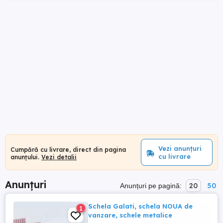
Vezi anunțuri
Cumpără cu livrare, direct din pagina
cu livrare
anunțului.
Vezi detalii
Anunțuri
20
50
Anunțuri pe pagină:
Schela Galati, schela NOUA de
1
vanzare, schele metalice