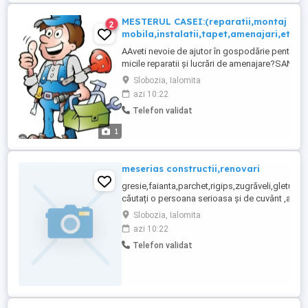
MESTERUL CASEI:(reparatii,montaj
2
mobila,instalatii,tapet,amenajari,etc)
AAveti nevoie de ajutor în gospodărie pentru
micile reparatii și lucrări de amenajare?SANT
,,MESTERUL CASEI,,și ofer servicii de la A la
Slobozia, Ialomita
Z cu seriozitate și unelte profesionale.Va pot
azi 10:22
ajuta rapid și eficient
Telefon validat
cu:reparatii,zugrăveli,vopsit uși și
geamuri.asamblare demontare
1
mobila.montaj galerii perdele,suport ...
meserias constructii,renovari
gresie,faianta,parchet,rigips,zugrăveli,gleturi,e
căutați o persoana serioasa și de cuvânt ,aștept
dvs.
Slobozia, Ialomita
azi 10:22
Telefon validat