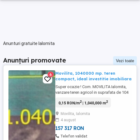
Anunturi gratuite Ialomita
Anunțuri promovate
Vezi toate
Movilita, 1040000 mp. teren
6
compact, ideal investitie imobiliara
Super ocazie ! Com. MOVILITA Ialomita,
vanzare teren agricol in suprafata de 104
Ha. cu deschidere de 800 ml. la De si
2
2
0,15 RON/m
| 1,040,000 m
adancime de 1.300 ml. Avand in vedere
locatia: distanta de 800 ml. fata de E85 (
Movilita, Ialomita
DN2) si 43 Km. fata de Km. O al Mun.
4 august
Bucuresti terenul se preteaza ideal pentru
investitie .
157 317 RON
Telefon validat