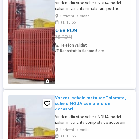
Vindem din stoc schela NOUA model
italian in varianta simpla fara podine
zincate la 13,50 euro mp + tva. Pret schela
Urziceni, Ialomita
noua in varianta cu o podina pe interval
azi 10:56
18,50 euro mp + tva ( 1 H, 1 diagonala, 2
68 RON
orizontale, 1 podina zincata) Livram
73 RON
schela metalica in Galati si zona limitrofa
IN FUNCTIE DE CANTITATEA ...
Telefon validat
Repostat la fiecare 6 ore
5
Vanzari schele metalice Ialomita,
schela NOUA completa de
accesorii
Vindem din stoc schela NOUA model
italian in varianta completa de accesorii
de montaj! Livram schela metalica in
Urziceni, Ialomita
Ialomita si zona limitrofa. Schela metalica
azi 10:55