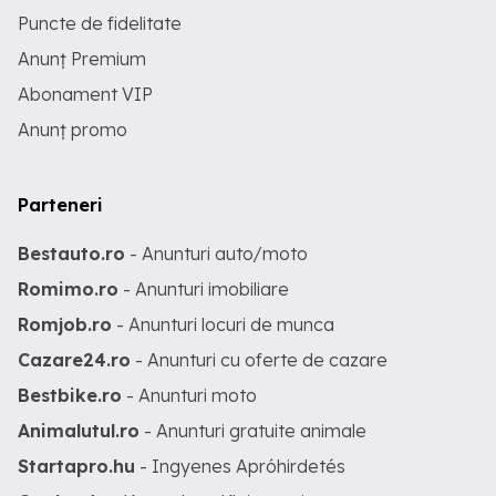
Puncte de fidelitate
Anunț Premium
Abonament VIP
Anunț promo
Parteneri
Bestauto.ro
- Anunturi auto/moto
Romimo.ro
- Anunturi imobiliare
Romjob.ro
- Anunturi locuri de munca
Cazare24.ro
- Anunturi cu oferte de cazare
Bestbike.ro
- Anunturi moto
Animalutul.ro
- Anunturi gratuite animale
Startapro.hu
- Ingyenes Apróhirdetés