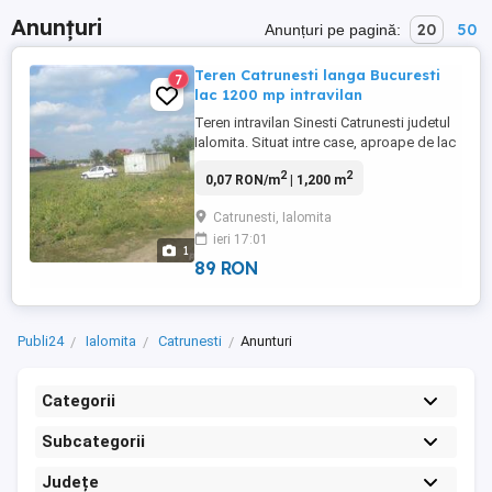
Anunțuri
20
50
Anunțuri pe pagină:
Teren Catrunesti langa Bucuresti
7
lac 1200 mp intravilan
Teren intravilan Sinesti Catrunesti judetul
Ialomita. Situat intre case, aproape de lac
zona cu vile, curata, linistita, peisaj placut,
2
2
0,07 RON/m
| 1,200 m
curent la poarta, drum asfaltat, toate
actele la zi
Catrunesti, Ialomita
ieri 17:01
1
89 RON
Publi24
Ialomita
Catrunesti
Anunturi
Categorii
Subcategorii
Județe