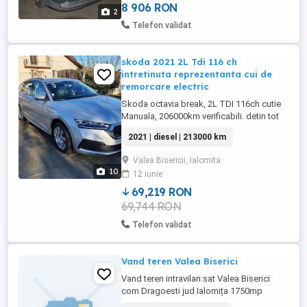
8 906 RON
2
Telefon validat
skoda 2021 2L Tdi 116 ch
intretinuta reprezentanta cui de
remorcare electric
Skoda octavia break, 2L TDI 116ch cutie
Manuala, 206000km verificabili. detin tot
istoricul intretinerii din reprezentanta. ca
2021 | diesel | 213000 km
optiuni: -oglinzi electrice, -volan
incalzit,virtual cocpit, -volan si maneta in
Valea Bisericii, Ialomita
piele, -cui de remorcare electric , -tine
10
12 iunie
distanta fata de masina din fata, -are
facuta distributia ...
69,219 RON
69,744 RON
Telefon validat
Vand teren Valea Biserici
Vand teren intravilan:sat Valea Biserici
com Dragoesti jud Ialomița 1750mp