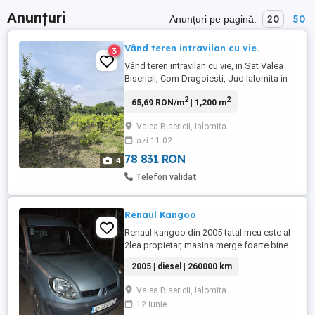
Anunțuri
20
50
Anunțuri pe pagină:
Vând teren intravilan cu vie.
3
Vând teren intravilan cu vie, in Sat Valea
Bisericii, Com Dragoiesti, Jud Ialomita in
apropierea baltii de pescuit Saraturi
2
2
65,69 RON/m
| 1,200 m
(Valea Bisericii). Terenul se afla la 45 km
de București și are 1200 m.
Valea Bisericii, Ialomita
azi 11:02
78 831 RON
4
Telefon validat
Renaul Kangoo
Renaul kangoo din 2005 tatal meu este al
2lea propietar, masina merge foarte bine
pentru ani ei. nu este o masina de viteza
2005 | diesel | 260000 km
dar trage bine.
Valea Bisericii, Ialomita
12 iunie