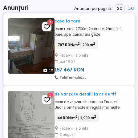
Anunțuri
20
50
Anunțuri pe pagină:
casa la tara
7
casa+teren 2700m,2camere, 2holuri, 1
baie, apa ,canal,fara gaze
2
2
787 RON/m
| 200 m
Facaeni, Ialomita
azi 19:27
157 467 RON
10
Telefon validat
de vanzare detalii la nr de tlf
1
casa de vanzare in comuna Facaeni
Jud.Ialomita acte in regula mai multe
informații la nr de tlf.
2
2
46 RON/m
| 1,900 m
Facaeni, Ialomita
3 august