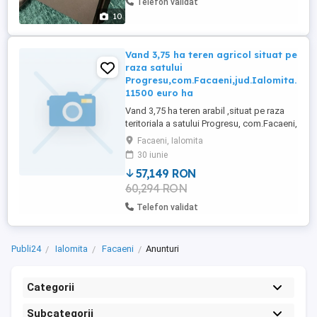
Telefon validat
10
Vand 3,75 ha teren agricol situat pe
raza satului
Progresu,com.Facaeni,jud.Ialomita.
11500 euro ha
Vand 3,75 ha teren arabil ,situat pe raza
teritoriala a satului Progresu, com.Facaeni,
jud.Ialomita ,care se prezinta astfel: -0,50
Facaeni, Ialomita
ha (tarla5869 1,parcela 28),intre De 5869 2
30 iunie
la est respectiv, De 5869 12 la vest -3,250
57,149 RON
ha (tarla 5969 2,parcela 48),intre De 5969 1
60,294 RON
la vest si DN 5696 la est. Terenul ...
Telefon validat
Publi24
Ialomita
Facaeni
Anunturi
Categorii
Subcategorii