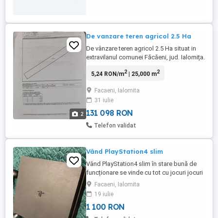
...
De vanzare teren agricol 2.5 Ha
De vânzare teren agricol 2.5 Ha situat in
extravilanul comunei Făcăeni, jud. Ialomița.
Terenul are carte funciară și nu este
2
2
5,24 RON/m
| 25,000 m
arendat. Preț 10.000 euro pe hectar.
Negociabil. Pentru alte informații, sunați la
Facaeni, Ialomita
nr. .
31 iulie
131 098 RON
2
Telefon validat
Vând PlayStation4 slim
Vând PlayStation4 slim în stare bună de
funcționare se vinde cu tot cu jocuri jocuri
sunt cumpărat online
Facaeni, Ialomita
19 iulie
1 100 RON