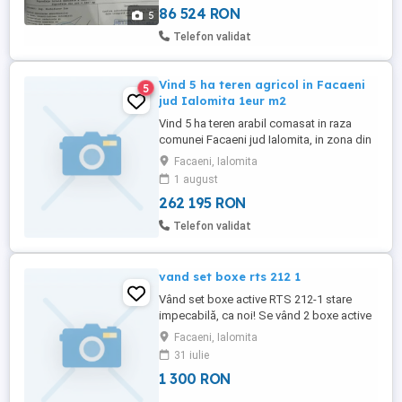
86 524 RON
5
Telefon validat
Vind 5 ha teren agricol in Facaeni
5
jud Ialomita 1eur m2
Vind 5 ha teren arabil comasat in raza
comunei Facaeni jud Ialomita, in zona din
apropiere trece canal irigatii din riul
Facaeni, Ialomita
Borcea. Exista titlu de proprietate, extras
1 august
de carte funciara. Pretul este de 1eur
262 195 RON
metrul patrat.
Telefon validat
vand set boxe rts 212 1
Vând set boxe active RTS 212-1 stare
impecabilă, ca noi! Se vând 2 boxe active
RTS 212-1, cumpărate în 2026, aflate într-o
Facaeni, Ialomita
stare excelentă atât estetic, cât și tehnic.
31 iulie
Au fost folosite foarte puțin, sunt bine
1 300 RON
întreținute și funcționează perfect. Se aud
impecabil, cu un bass puternic, înalte clare