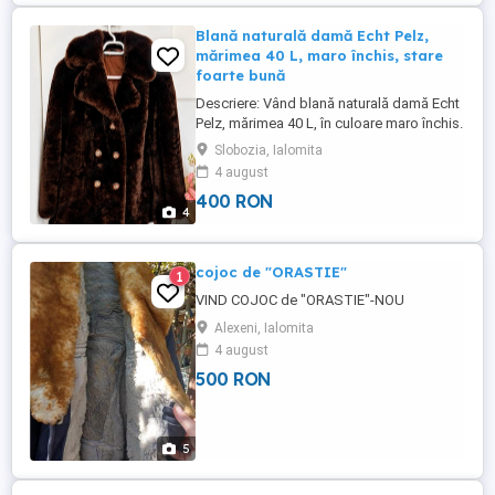
Blană naturală damă Echt Pelz,
mărimea 40 L, maro închis, stare
foarte bună
Descriere: Vând blană naturală damă Echt
Pelz, mărimea 40 L, în culoare maro închis.
Model elegant, clasic și foarte călduros,
Slobozia, Ialomita
potrivit pentru sezonul rece și ocazii
4 august
speciale. Blană naturală, moale și deasă
400 RON
Mărime: 40 L Culoare: maro închis Guler
4
amplu și închidere cu nasturi decorativi ...
cojoc de "ORASTIE"
1
VIND COJOC de "ORASTIE"-NOU
Alexeni, Ialomita
4 august
500 RON
5