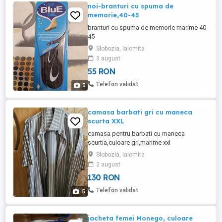
noi-branturi cu spuma de
memorie,40-45
branturi cu spuma de memorie marime 40-
45
Slobozia, Ialomita
3 august
55 RON
Telefon validat
3
camasa barbati gri cu maneca
scurta XXL
camasa pentru barbati cu maneca
scurtia,culoare gri,marime xxl
Slobozia, Ialomita
2 august
130 RON
Telefon validat
5
jacheta femei Monego, culoare