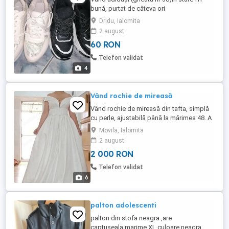
bună, purtat de câteva ori
Dridu, Ialomita
2 august
60 RON
Telefon validat
4
Vând rochie de mireasă
Vând rochie de mireasă din tafta, simplă
cu perle, ajustabilă până la mărimea 48. A
fost purtată o singură dată în ziua nunții,
Movila, Ialomita
apoi a fost dusă lă curățătorie. Am
2 august
achiziționat-o cu 3000 lei.
2 000 RON
Telefon validat
6
palton adolescenti
palton din stofa neagra ,are
captuseala,marime XL,culoare neagra.