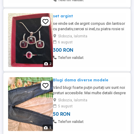
Telefon validat
set argint
se vinde set de argint compus din lantisor
cu pandativ,cercei si inel,cu piatra rosie si
pietre mici akbe. este nou.
Slobozia, Ialomita
6 august
300 RON
Telefon validat
2
Blugi dama diverse modele
Vând blugi foarte puțin purtați uni sunt noi
preturi accesibile. Mai multe detalii despre
mărimi și preturi în privat.
Slobozia, Ialomita
5 august
50 RON
Telefon validat
5