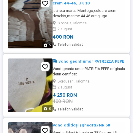
crem 44-46, UK 10
jacheta marca Montego,culoare crem
deschis,marime 44-46 are gluga
detasabila. se incheie cu fermoar si
Slobozia, Ialomita
capse. are buzunare cu fermoar. culoare
2 august
calda,placuta.
400 RON
Telefon validat
5
vand geant umar PATRIZIA PEPE
Vand geanta umar PATRIZIA PEPE originala
detin certificat
Bordusani, Ialomita
2 august
250 RON
400 RON
5
Telefon validat
Vand adidași (gheata) NR 38
Vand adidași (gheata nr 38)în stare fff