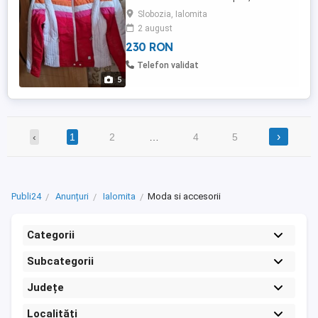
buzunare laterale este noua. firma Little
Slobozia, Ialomita
Big
2 august
230 RON
Telefon validat
5
›
‹
1
2
…
4
5
Publi24
Anunțuri
Ialomita
Moda si accesorii
Categorii
Subcategorii
Județe
Localități