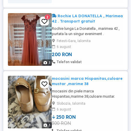
Rochie LA DONATELLA , Marimea
2
42 . Transport gratuit
Rochie lunga La Donatella , marimea 42 ,
purtata la un singur eveniment .
Fetesti-Gara, Ialomita
6 august
200 RON
Telefon validat
3
mocasini marca Hispanitas,culoare
mustar ,marime 38
mocasini din piele marca
Hispanitas,marime 38,culoare mustar.
Slobozia, Ialomita
6 august
250 RON
300 RON
3