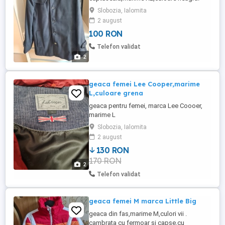
Slobozia, Ialomita
2 august
100 RON
Telefon validat
2
geaca femei Lee Cooper,marime
L,culoare grena
geaca pentru femei, marca Lee Coooer,
marime L
Slobozia, Ialomita
2 august
130 RON
170 RON
2
Telefon validat
geaca femei M marca Little Big
geaca din fas,marime M,culori vii .
cambrata cu fermoar si capse,cu