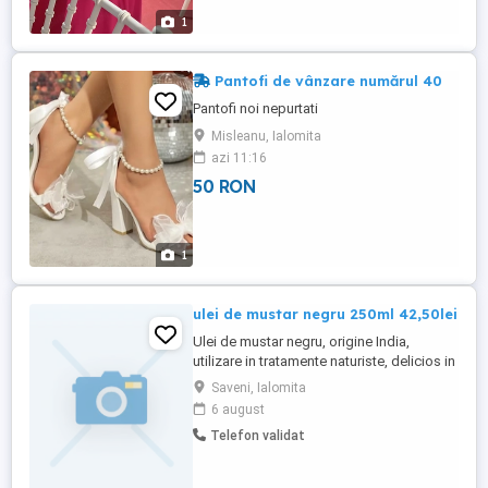
1
Pantofi de vânzare numărul 40
Pantofi noi nepurtati
Misleanu, Ialomita
azi 11:16
50 RON
1
ulei de mustar negru 250ml 42,50lei
Ulei de mustar negru, origine India,
utilizare in tratamente naturiste, delicios in
salate, sosuri, in gatitul in stil asiatic, iar
Saveni, Ialomita
extern calmeaza cu succes durerile
6 august
articulare si reumatice iin masaj usor si
Telefon validat
este unul din uleiurile preferate in
cosmetica. Pentru tratament cu o lingura
de ...