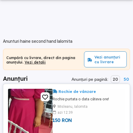
Anunturi haine second hand Ialomita
Vezi anunțuri
Cumpără cu livrare, direct din pagina
cu livrare
anunțului.
Vezi detalii
Anunțuri
20
50
Anunțuri pe pagină:
Rochie de vânzare
Rochie purtata o data câteva ore!
Misleanu, Ialomita
azi 12:39
150 RON