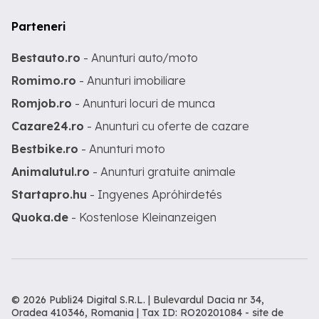
Parteneri
Bestauto.ro
- Anunturi auto/moto
Romimo.ro
- Anunturi imobiliare
Romjob.ro
- Anunturi locuri de munca
Cazare24.ro
- Anunturi cu oferte de cazare
Bestbike.ro
- Anunturi moto
Animalutul.ro
- Anunturi gratuite animale
Startapro.hu
- Ingyenes Apróhirdetés
Quoka.de
- Kostenlose Kleinanzeigen
© 2026 Publi24 Digital S.R.L. | Bulevardul Dacia nr 34,
Oradea 410346, Romania | Tax ID: RO20201084 -
site de