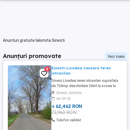
Anunturi gratuite Ialomita Sinesti
Anunțuri promovate
Vezi toate
Sinesti-Livedea vanzare teren
9
intravilan
Sinesi-LIvedea teren intravilan suprafata
de 726mp deschidere 20ml la sosea la
105 km de DN2 ,toate actele in regula
Sinesti, Ialomita
,electricitate ,teren liber de
ieri 09:35
constructii,pret=22 euro mp
62,462 RON
72,960 RON
Telefon validat