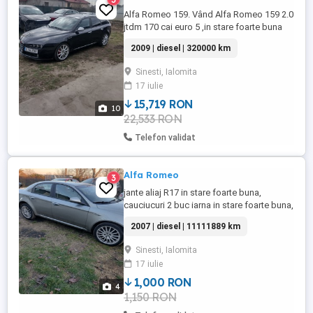
Alfa Romeo 159. Vând Alfa Romeo 159 2.0
jtdm 170 cai euro 5 ,in stare foarte buna
de funcționare,dotări generoase,
2009 | diesel | 320000 km
proprietar in acte ,toate actele la zi , mai
multe detalii la telefon. Alex. preț ușor
Sinesti, Ialomita
negociabil, se vinde doar cu perfectarea
17 iulie
actelor. ms
15,719 RON
10
22,533 RON
Telefon validat
Alfa Romeo
3
jante aliaj R17 in stare foarte buna,
cauciucuri 2 buc iarna in stare foarte buna,
2 buc vara acceptabile, prindere 5x110
2007 | diesel | 11111889 km
Sinesti, Ialomita
17 iulie
1,000 RON
4
1,150 RON