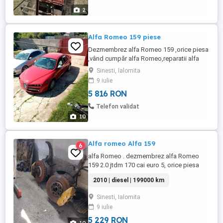
2
Alfa Romeo 159 piese
Dezmembrez alfa Romeo 159 ,orice piesa
,vând cumpăr alfa Romeo,reparatii alfa
Romeo,Alex
Sinesti, Ialomita
9 iulie
5 816 RON
Telefon validat
10
Alfa romeo Alfa 159
6
alfa Romeo . dezmembrez alfa Romeo
159 2.0 jtdm 170 cai euro 5, orice piesa
motor, cutie viteze F40, injectoare,
2010 | diesel | 199000 km
accesorii motor,planetare,jante 16,17,18,
mai multe detalii la telefon.Alex
Sinesti, Ialomita
9 iulie
5 229 RON