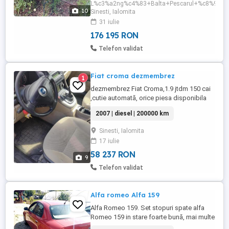
L%c3%a2ng%c4%83+Balta+Pescarul+%c8%99i+P
10
Sinesti, Ialomita
31 iulie
176 195 RON
Telefon validat
Fiat croma dezmembrez
1
dezmembrez Fiat Croma,1.9 jtdm 150 cai
,cutie automată, orice piesa disponibila
momentan, motor,cutie viteze automata,
2007 | diesel | 200000 km
planetare, fuzete, bascule, elemente
caroserie etc Alex
Sinesti, Ialomita
17 iulie
58 237 RON
9
Telefon validat
Alfa romeo Alfa 159
Alfa Romeo 159. Set stopuri spate alfa
Romeo 159 in stare foarte bună, mai multe
detalii la telefon.Alex