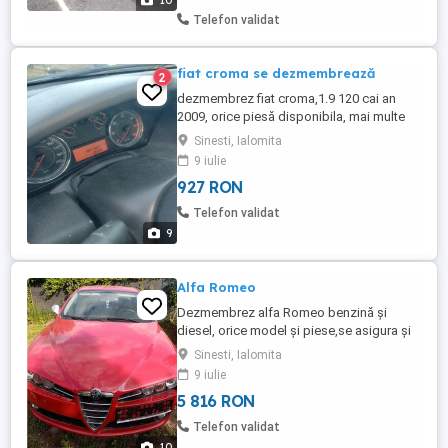
10
Telefon validat
fiat croma se dezmembrează
2
dezmembrez fiat croma,1.9 120 cai an
2009, orice piesă disponibila, mai multe
detalii la telefon 0768656924, Alex
Sinesti, Ialomita
9 iulie
927 RON
Telefon validat
9
Alfa Romeo
Dezmembrez alfa Romeo benzină și
diesel, orice model și piese,se asigura și
servicii mecanica ,Alex
Sinesti, Ialomita
9 iulie
5 816 RON
Telefon validat
10