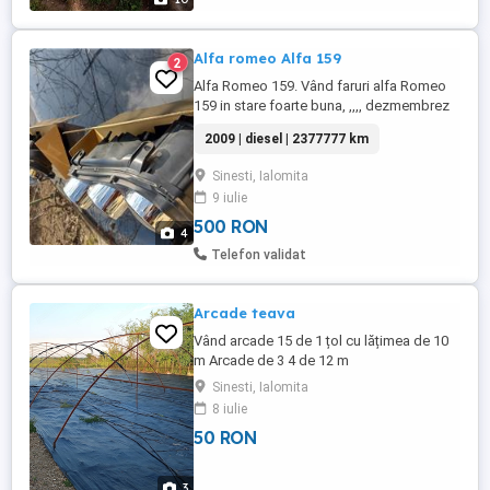
Alfa romeo Alfa 159
2
Alfa Romeo 159. Vând faruri alfa Romeo
159 in stare foarte buna, ,,,, dezmembrez
toată gama Alfa Romeo ,mai multe detalii
2009 | diesel | 2377777 km
la telefon Alex
Sinesti, Ialomita
9 iulie
500 RON
4
Telefon validat
Arcade teava
Vând arcade 15 de 1 țol cu lățimea de 10
m Arcade de 3 4 de 12 m
Sinesti, Ialomita
8 iulie
50 RON
3