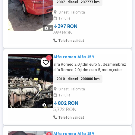
2007 | diesel | 237777 km
Sinesti, Ialomita
17 iulie
397 RON
6
399 RON
Telefon validat
Alfa romeo Alfa 159
1
alfa Romeo 2.0 jtdm euro 5 . dezmembrez
alfa Romeo 2.0 jtdm euro 5, motor,cutie
viteze F40, planetare, fuzete aluminiu
2010 | diesel | 200000 km
facelift etrieri brembo discuri 305,
accesorii motor, alternator, electromotor,
Sinesti, Ialomita
injectoare, etc
17 iulie
802 RON
10
5,772 RON
Telefon validat
Alfa romeo Alfa 159
3