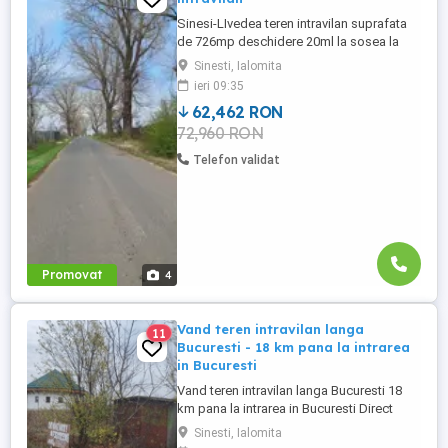
Sinesi-LIvedea teren intravilan suprafata
de 726mp deschidere 20ml la sosea la
105 km de DN2 ,toate actele in regula
Sinesti, Ialomita
,electricitate ,teren liber de
ieri 09:35
constructii,pret=22 euro mp
62,462 RON
72,960 RON
Telefon validat
Promovat
4
Vand teren intravilan langa
11
Bucuresti - 18 km pana la intrarea
in Bucuresti
Vand teren intravilan langa Bucuresti 18
km pana la intrarea in Bucuresti Direct
proprietar commision 0 Suprafata: 1100
Sinesti, Ialomita
mp Daca vrei sa te retragi intr-o zona