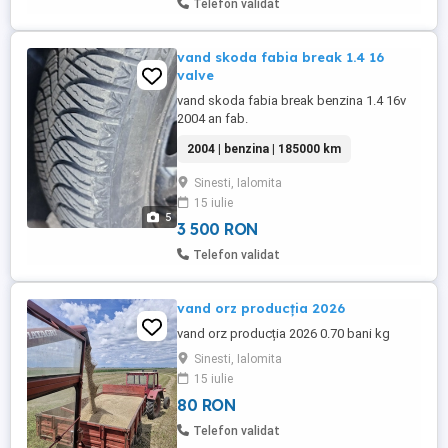
Telefon validat
vand skoda fabia break 1.4 16
valve
vand skoda fabia break benzina 1.4 16v
2004 an fab.
2004 | benzina | 185000 km
Sinesti, Ialomita
15 iulie
5
3 500 RON
Telefon validat
vand orz producția 2026
vand orz producția 2026 0.70 bani kg
Sinesti, Ialomita
15 iulie
80 RON
Telefon validat