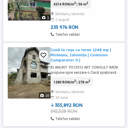
2
2
4214 RON/m
| 56 m
investiție. Suprafață totală teren: 655 mp
Suprafață casă: 56 mp Anexă: 33 mp Casa
Misleanu, Ialomita
este locuită în prezent Curte spațioasă
5
2 august
Zonă liniștită Posibilitate grădină extindere
...
235 976 RON
Telefon validat
Casă la roșu cu teren 1248 mp |
Misleanu, Ialomița | Comision
Cumparator 0 |
ID ANUNT: P212012 ART CONSULT IMOB
propune spre vanzare o Casă spațioasă
P+M aflată la stadiul de construcție la
2
2
1280 RON/m
| 278 m
roșu , situata in localitatea Misleanu ,
Ialomita Imobilul are o suprafață utilă de
Misleanu, Ialomita
277,91 mp, o suprafață totală desfășurată
10
30 iunie
de 426 mp, la care se adaugă 2 terase
însumând 60 mp și 2 balcoane. ...
355,892 RON
392,528 RON
Telefon validat