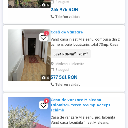
3 august
Zonă liniștită Posibilitate grădină extindere
5
...
235 976 RON
Telefon validat
Casă de vânzare
5
Vând casă în sat Misleanu, compusă din 2
camere, baie, bucătărie, total 70mp. Casa
este utilată complet. Boiler apă caldă,
2
2
5394 RON/m
| 70 m
centrală cu calorifere din oțel, panouri
fotovoltaice pentru un consum eficient de
Misleanu, Ialomita
curent. Curte de 2300mp, livadă și vița de
3 august
vie pe rod. Accept și variante de schimb
apartament ...
377 561 RON
5
Telefon validat
Casa de vanzare Misleanu
1
Ialomita+ teren 655mp Accept
schimb
Casă de vânzare Misleanu, jud. Ialomița
Vând casă locuibilă în sat Misleanu,
județul Ialomița, ideală pentru locuit sau