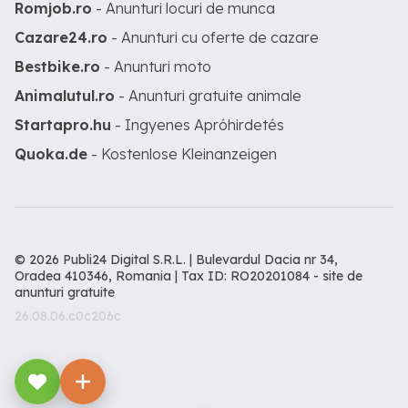
Romjob.ro
- Anunturi locuri de munca
Cazare24.ro
- Anunturi cu oferte de cazare
Bestbike.ro
- Anunturi moto
Animalutul.ro
- Anunturi gratuite animale
Startapro.hu
- Ingyenes Apróhirdetés
Quoka.de
- Kostenlose Kleinanzeigen
© 2026 Publi24 Digital S.R.L. | Bulevardul Dacia nr 34,
Oradea 410346, Romania | Tax ID: RO20201084 -
site de
anunturi gratuite
26.08.06.c0c206c