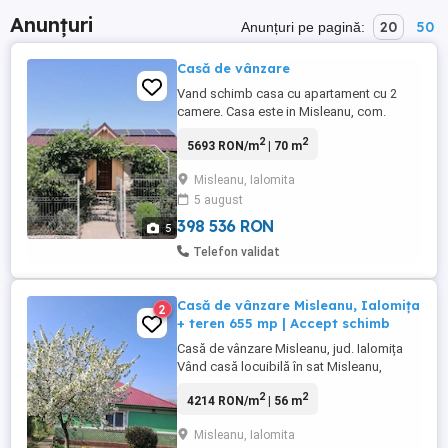
Anunțuri
20
50
Anunțuri pe pagină:
Casă de vânzare
Vand schimb casa cu apartament cu 2
camere. Casa este in Misleanu, com.
Perieti, , situata la 500 m de liziera padurii,
2
2
5693 RON/m
| 70 m
aproape de pășune posibilitate de a
desfasura diferite activități de ferma, teren
Misleanu, Ialomita
aferent 2300 mp. Casa este construita în
5 august
2016, din BCA, izolata termic, compusa
din 2 camere, hol, ...
398 536 RON
5
Telefon validat
Casă de vânzare Misleanu, Ialomița
2
+ teren 655 mp | Accept schimb
Casă de vânzare Misleanu, jud. Ialomița
Vând casă locuibilă în sat Misleanu,
județul Ialomița, ideală pentru locuit sau
2
2
4214 RON/m
| 56 m
investiție. Suprafață totală teren: 655 mp
Suprafață casă: 56 mp Anexă: 33 mp Casa
Misleanu, Ialomita
este locuită în prezent Curte spațioasă