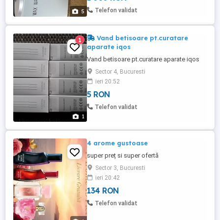
Telefon validat
5
Vand betisoare pt.curatare
1
aparate iqos
Vand betisoare pt.curatare aparate iqos
Sector 4, Bucuresti
ieri 20:52
5 RON
Telefon validat
1
4 arome gustoase
super preț si super ofertă
Sector 3, Bucuresti
ieri 20:42
134 RON
Telefon validat