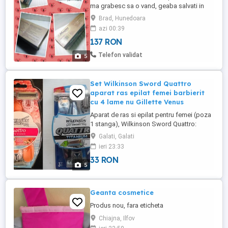
ma grabesc sa o vand, geaba salvati in
favorite crezand ca-l scad, normal il cresc
Brad, Hunedoara
constant Doar 137 lei negociabil oricum
azi 00:39
valoreaza mai mult de atat Nu o trimit cu
137 RON
ramburs Care vor sa-mi vanda ori isi dau
cu parerea sau compara cu alte oferte
Telefon validat
5
ignor si blochez Rog ...
Set Wilkinson Sword Quattro
aparat ras epilat femei barbierit
cu 4 lame nu Gillette Venus
Aparat de ras si epilat pentru femei (poza
1 stanga), Wilkinson Sword Quattro:
primul aparat din lume cu 4 lame paralele,
Galati, Galati
fabricat la Solingen, Germania; seturi
ieri 23:33
originale cumparate din Anglia; nu scrie pe
33 RON
ele precum pe unele ce se gasesc prin
5
magazinele de aici ca au fost facute din
otel de lame reciclat. ...
Geanta cosmetice
Produs nou, fara eticheta
Chiajna, Ilfov