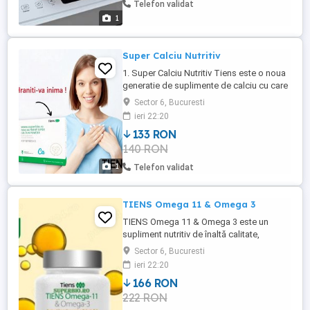
Telefon validat
unor metode ...
1
Super Calciu Nutritiv
1. Super Calciu Nutritiv Tiens este o noua
generatie de suplimente de calciu cu care
Compania Tiens a obtinut rezultate
Sector 6, Bucuresti
remarcabile recunoscute pe plan mondial,
ieri 22:20
gradul de asimilare biologica a acestui tip
133 RON
de calciu de catre organism fiind
140 RON
deFormula chimica a calciului Tiens,
diferita de cea existenta ...
1
Telefon validat
TIENS Omega 11 & Omega 3
TIENS Omega 11 & Omega 3 este un
supliment nutritiv de înaltă calitate,
conceput pentru a susține sănătatea
Sector 6, Bucuresti
cardiovasculară și funcția cognitivă. Acest
ieri 22:20
produs combină beneficiile acizilor grași
166 RON
esențiali Omega-3, cunoscuți pentru
222 RON
proprietățile lor antiinflamatoare și
capacitatea de a îmbunătăți sănătatea ...