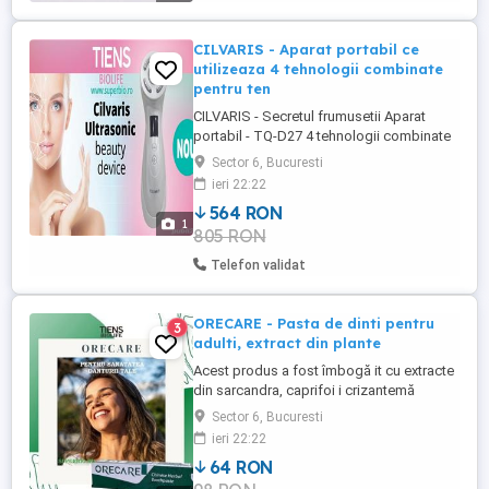
CILVARIS - Aparat portabil ce
utilizeaza 4 tehnologii combinate
pentru ten
CILVARIS - Secretul frumusetii Aparat
portabil - TQ-D27 4 tehnologii combinate
pentru ten: - Lifting - Tonus facial -
Sector 6, Bucuresti
Intinerire - Modelarea fetei in forma de V
ieri 22:22
564 RON
1
805 RON
Telefon validat
ORECARE - Pasta de dinti pentru
3
adulti, extract din plante
Acest produs a fost îmbogă it cu extracte
din sarcandra, caprifoi i crizantemă
sălbatică, care pot preveni halena i
Sector 6, Bucuresti
împrospăta respira ia. De asemenea, pot
ieri 22:22
îmbunătă i duritatea, capacitatea anti-
64 RON
acidă a din ilor i prevenirea cariilor.
Materialul fin al pastei i suplimentul de