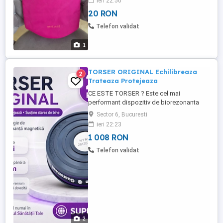
ieri 22:50
20 RON
Telefon validat
1
TORSER ORIGINAL Echilibreaza
2
Trateaza Protejeaza
CE ESTE TORSER ? Este cel mai
performant dispozitiv de biorezonanta
portabil care mareste, echilibreaza si
Sector 6, Bucuresti
protejeaza campul bioenergetic uman.
ieri 22:23
Torser stimuleaza mecanisme de
1 008 RON
autovindecare ale organismului, creste
imunitatea si protejeaza impotriva
Telefon validat
radiatiilor daunatoare sanatatii. TORSER
ORIGINAL Echilibreaza ...
2