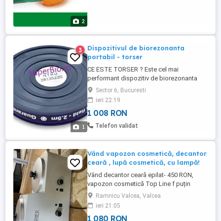
2
Dispozitivul de biorezonanta
3
portabil - torser
CE ESTE TORSER ? Este cel mai
performant dispozitiv de biorezonanta
portabil care mareste, echilibreaza si
Sector 6, Bucuresti
protejeaza campul bioenergetic uman.
ieri 22:19
Torser stimuleaza mecanisme de
1 008 RON
autovindecare ale organismului, creste
imunitatea si protejeaza impotriva
Telefon validat
1
radiatiilor daunatoare sanatatii. TORSER
ORIGINAL Echilibreaza ...
Vând vapozon cosmetică, decantor
ceară , lupă cosmetică, cu lampă!
Vând decantor ceară epilat- 450 RON,
vapozon cosmetică Top Line f puțin
folosit-500 RON, lupă cosmetică cu lampă
Ramnicu Valcea, Valcea
pe picior cu rotile-130 RON sau toate la
ieri 21:05
1000 RON! Predare personală în Rm.
1 080 RON
Vâlcea.