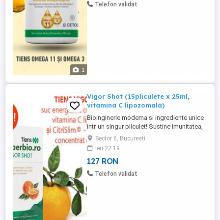
Telefon validat
1
Vigor Shot (15pliculete x 25ml,
vitamina C lipozomala)
Bioinginerie moderna si ingrediente unice
intr-un singur pliculet! Sustine imunitatea,
lupta impotriva virusului! Un supliment
Sector 6, Bucuresti
natural, care stimuleaza imunitatea și
ieri 22:19
creste puterea de rezistenta. Vitamina C
127 RON
lipozomala este un antioxidant puternic
care ajuta la intarirea imunitatii si la
Telefon validat
prevenirea deteriorarii ...