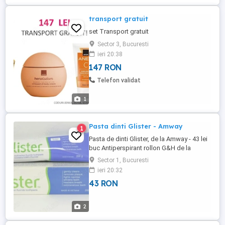
transport gratuit
set Transport gratuit
Sector 3, Bucuresti
ieri 20:38
147 RON
Telefon validat
1
Pasta dinti Glister - Amway
1
Pasta de dinti Glister, de la Amway - 43 lei
buc Antiperspirant rollon G&H de la
Amway - 48lei buc Periuta de dinti cu
Sector 1, Bucuresti
actiune multipla Glister (4 buc), de la
ieri 20:32
Amway - 70lei set
43 RON
2