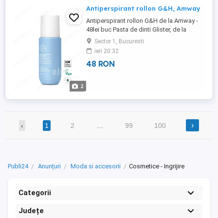
Antiperspirant rollon G&H, Amway
Antiperspirant rollon G&H de la Amway -
48lei buc Pasta de dinti Glister, de la
Amway - 43 lei buc Periuta de dinti cu
Sector 1, Bucuresti
actiune multipla Glister (4 buc), de la
ieri 20:32
Amway - 70lei set
48 RON
2
›
‹
1
2
…
99
100
Publi24
Anunțuri
Moda si accesorii
Cosmetice - Ingrijire
Categorii
Județe