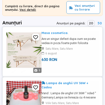
Vezi anunțuri
Cumpără cu livrare, direct din pagina
cu livrare
anunțului.
Vezi detalii
Anunțuri
20
50
Anunțuri pe pagină:
Masa cosmetica.
Are un singur defect dupa cum se poate
vedea in poza.foarte putin folosita
Satu Mare, Satu Mare
6 august
630 RON
5
Lampa de unghii UV 36W +
Cadou
Vand : Lampa de unghii UV 36W " nded "
Germany Lampa se livreaza cu 4 neoane
de 9W + 4 neoane de 9W noua de rezerva.
Viile Satu Mare, Satu Mare