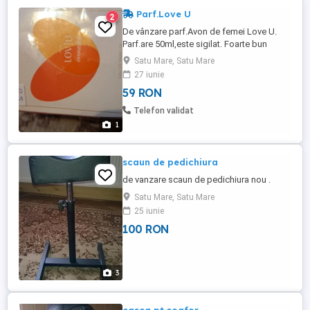
Parf.Love U
2
De vânzare parf.Avon de femei Love U.
Parf.are 50ml,este sigilat. Foarte bun
cadou de zi de naștere, de Valentine's, de
Satu Mare, Satu Mare
8MARTIE.
27 iunie
59 RON
Telefon validat
1
scaun de pedichiura
de vanzare scaun de pedichiura nou .
Satu Mare, Satu Mare
25 iunie
100 RON
3