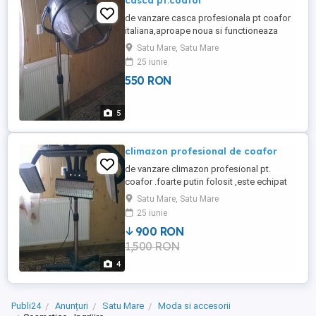
casca pt.coafor
de vanzare casca profesionala pt coafor
italiana,aproape noua si functioneaza
foerte bine
Satu Mare, Satu Mare
25 iunie
550 RON
5
climazon profesional de coafor
de vanzare climazon profesional pt.
coafor .foarte putin folosit ,este echipat
cu 4 lampi cu infrarosu care degaja si
Satu Mare, Satu Mare
caldura .
25 iunie
900 RON
1,500 RON
4
Publi24
Anunțuri
Satu Mare
Moda si accesorii