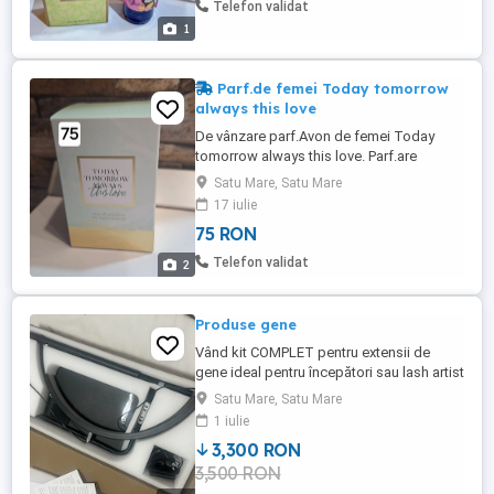
Telefon validat
1
Parf.de femei Today tomorrow
always this love
De vânzare parf.Avon de femei Today
tomorrow always this love. Parf.are
50ml,este sigilat.
Satu Mare, Satu Mare
17 iulie
75 RON
Telefon validat
2
Produse gene
Vând kit COMPLET pentru extensii de
gene ideal pentru începători sau lash artist
Se vinde tot ce ai nevoie pentru a începe
Satu Mare, Satu Mare
imediat fără investiții suplimentare Masă
1 iulie
profesională pentru gene Saltea (confort
3,300 RON
maxim pentru cliente) Lampă LED (lumină
3,500 RON
perfectă pentru precizie) Scaun ...