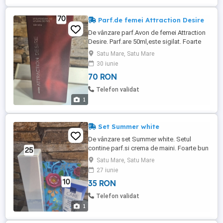
Parf.de femei Attraction Desire
De vânzare parf.Avon de femei Attraction
Desire. Parf.are 50ml,este sigilat. Foarte
bun cadou de zi de naștere, de
Satu Mare, Satu Mare
Valentine's, de 8Martie.
30 iunie
70 RON
Telefon validat
1
Set Summer white
De vânzare set Summer white. Setul
contine parf.si crema de maini. Foarte bun
cadou de Mos de Craciun de zi de
Satu Mare, Satu Mare
naștere.
27 iunie
35 RON
Telefon validat
1