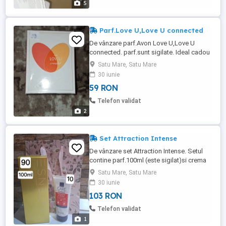
5
Parf.Love U,Love U connected
De vânzare parf.Avon Love U,Love U
connected. parf.sunt sigilate. Ideal cadou
de Mos de Craciun de zi de naștere.
Satu Mare, Satu Mare
30 iunie
59 RON
Telefon validat
2
Set Attraction Intense
De vânzare set Attraction Intense. Setul
contine parf.100ml (este sigilat)si crema
de maini. Foarte bun cadou de Mos de
Satu Mare, Satu Mare
Craciun de zi de naștere.
30 iunie
103 RON
Telefon validat
1