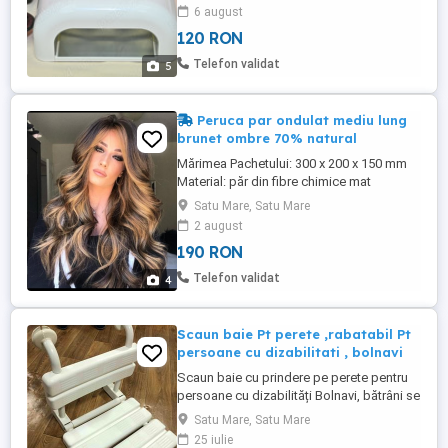
+ cadouri ce se vede in poze . Utilizata de
6 august
cateva ori, dar in stare foarte buna e ca
120 RON
nou cum se vede si in poze. ( Poze
recente 2025 ) . Lampa are suportul
Telefon validat
5
(tavita) detasabil(a) ...
Peruca par ondulat mediu lung
brunet ombre 70% natural
Mărimea Pachetului: 300 x 200 x 150 mm
Material: păr din fibre chimice mat
rezistent la temperaturi înalte Lungime: 65
Satu Mare, Satu Mare
cm Tehnologia de prelucrare: mecanism
2 august
Material pentru linia părului: mătase la
190 RON
temperatură înaltă Nuanța pielii aplicabilă:
orice nuanță a pielii Forma feței aplicabilă:
Telefon validat
4
orice față Tip ...
Scaun baie Pt perete ,rabatabil Pt
persoane cu dizabilitati , bolnavi
Scaun baie cu prindere pe perete pentru
persoane cu dizabilități Bolnavi, bătrâni se
prinde pe perete în patru șuruburi, scaunul
Satu Mare, Satu Mare
se pliază pe perete ca să ofere mai mult
25 iulie