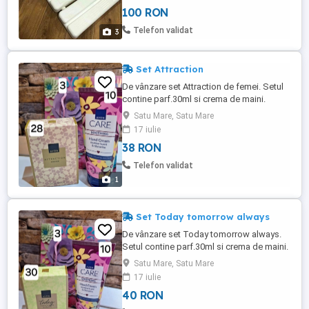
spațiu
100 RON
Telefon validat
3
Set Attraction
De vânzare set Attraction de femei. Setul
contine parf.30ml si crema de maini.
Foarte bun cadou de Mos de Craciun de zi
Satu Mare, Satu Mare
de naștere.
17 iulie
38 RON
Telefon validat
1
Set Today tomorrow always
De vânzare set Today tomorrow always.
Setul contine parf.30ml si crema de maini.
Satu Mare, Satu Mare
17 iulie
40 RON