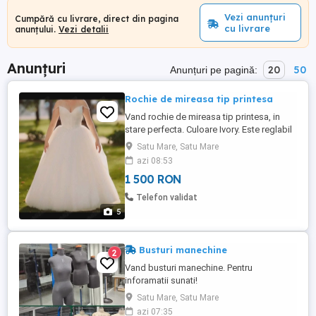
Vezi anunțuri
Cumpără cu livrare, direct din pagina
cu livrare
anunțului.
Vezi detalii
Anunțuri
20
50
Anunțuri pe pagină:
Rochie de mireasa tip printesa
Vand rochie de mireasa tip printesa, in
stare perfecta. Culoare Ivory. Este reglabil
cu snur,peste snur este fermoar. (Vezi
Satu Mare, Satu Mare
poze). Se poate purta de la marimea XS
azi 08:53
pana la M fiind reglabil. Rochia este Editie
1 500 RON
limitata. Cadou jupon cu cerc nr.1
Telefon validat
5
Busturi manechine
2
Vand busturi manechine. Pentru
inforamatii sunati!
Satu Mare, Satu Mare
azi 07:35