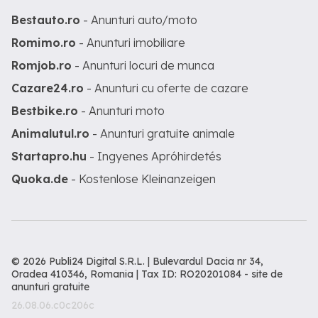
Bestauto.ro
- Anunturi auto/moto
Romimo.ro
- Anunturi imobiliare
Romjob.ro
- Anunturi locuri de munca
Cazare24.ro
- Anunturi cu oferte de cazare
Bestbike.ro
- Anunturi moto
Animalutul.ro
- Anunturi gratuite animale
Startapro.hu
- Ingyenes Apróhirdetés
Quoka.de
- Kostenlose Kleinanzeigen
© 2026 Publi24 Digital S.R.L. | Bulevardul Dacia nr 34,
Oradea 410346, Romania | Tax ID: RO20201084 -
site de
anunturi gratuite
26.08.06.c0c206c