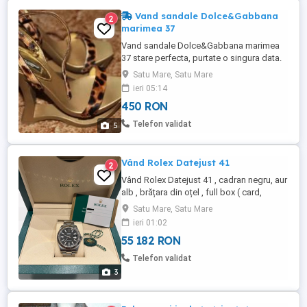
Vand sandale Dolce&Gabbana
2
marimea 37
Vand sandale Dolce&Gabbana marimea
37 stare perfecta, purtate o singura data.
Made in Italy. Inaltime toc : 16 cm
Satu Mare, Satu Mare
ieri 05:14
450 RON
Telefon validat
5
Vând Rolex Datejust 41
2
Vând Rolex Datejust 41 , cadran negru, aur
alb , brățara din oțel , full box ( card,
manual, cutie ) Accept și unele schimburi
Satu Mare, Satu Mare
doar cu Rolex
ieri 01:02
55 182 RON
Telefon validat
3