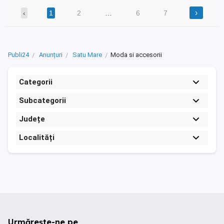
›
‹
1
2
…
6
7
Publi24
Anunțuri
Satu Mare
Moda si accesorii
Categorii
Subcategorii
Județe
Localități
Urmărește-ne pe