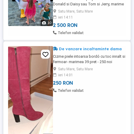
Donald si Daisy sau Tom si Jerry, marime
dela 160-190 cm inaltime, Din material
Satu Mare, Satu Mare
Polyfoam! Pentru mai multe detalii
ieri 14:11
sunatima!
10
2 500 RON
Telefon validat
De vanzare incaltaminte dama
Cizme piele intoarsa bordó cu toc innalt si
fermoar- marimea 39 pret - 250 noi
Satu Mare, Satu Mare
ieri 14:01
250 RON
Telefon validat