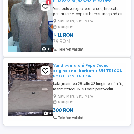
Pulovere si jachete tricotate
1
Vind pulovere,jachete, jersee, tricotate
pentru femei,copii si barbati incepind cu
pretul de 5lei/buc la cantitati peste
Satu Mare, Satu Mare
200buc pe model.
8 august
11 RON
79 RON
10
Telefon validat
Vand pantaloni Pepe Jeans
originali noi barbati + UN TRICOU
POLO TOM TAILOR
kaki ,marimea 28 talie 32 lungime,slim fit,
marime tricou M culoare portocaliu
Satu Mare, Satu Mare
8 august
300 RON
4
Telefon validat