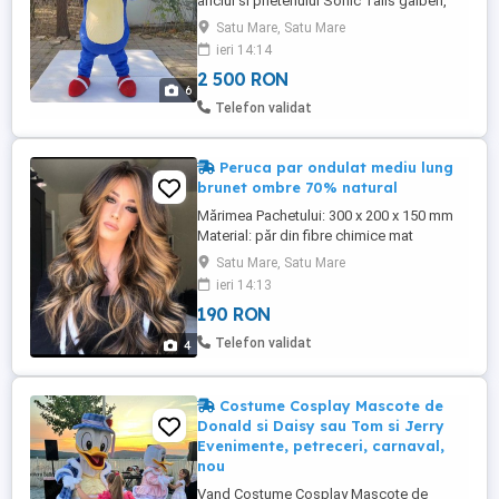
ariciul si prietenului Sonic Tails galben,
marimile incep dela 160-190 cm inaltime!
Satu Mare, Satu Mare
Pentru mai multe detalii sunatima!
ieri 14:14
2 500 RON
6
Telefon validat
Peruca par ondulat mediu lung
brunet ombre 70% natural
Mărimea Pachetului: 300 x 200 x 150 mm
Material: păr din fibre chimice mat
rezistent la temperaturi înalte Lungime: 65
Satu Mare, Satu Mare
cm Tehnologia de prelucrare: mecanism
ieri 14:13
Material pentru linia părului: mătase la
190 RON
temperatură înaltă Nuanța pielii aplicabilă:
orice nuanță a pielii Forma feței aplicabilă:
Telefon validat
4
orice față Tip ...
Costume Cosplay Mascote de
Donald si Daisy sau Tom si Jerry
Evenimente, petreceri, carnaval,
nou
Vand Costume Cosplay Mascote de