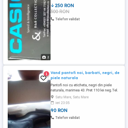
lei
250 RON
300 RON
Telefon validat
2
Vand pantofi noi, barbati, negri, de
1
piele naturala
Pantofi noi cu eticheta, negri din piele
naturala, marimea 43. Pret 110 lei neg.Tel.
Satu Mare, Satu Mare
ieri 23:05
90 RON
Telefon validat