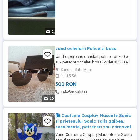
2
vand ochelarii Police si boss
vând o pereche ochelari police noi 700lei
si 2 perechi ochelari boss 650lei si 500lei
Sandra, Satu Mare
ieri 15:56
500 RON
Telefon validat
10
Costume Cosplay Mascote Sonic
si prietenului Sonic Tails galben,
evenimente, petreceri sau carnaval
Vand Costume Cosplay Mascote de Sonic