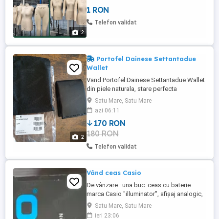
1 RON
Telefon validat
2
Portofel Dainese Settantadue
Wallet
Vand Portofel Dainese Settantadue Wallet
din piele naturala, stare perfecta
(nefolosit)
Satu Mare, Satu Mare
azi 06:11
170 RON
180 RON
2
Telefon validat
Vând ceas Casio
De vânzare : una buc. ceas cu baterie
marca Casio "illuminator", afișaj analogic,
antiacvactic10 A (100 m), cu curea brățară
Satu Mare, Satu Mare
metalică, stare impecabilă,folosit. Preț 250
ieri 23:06