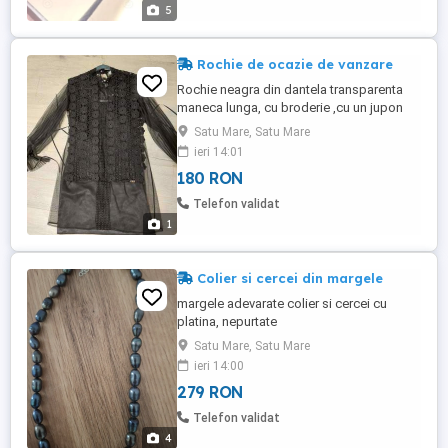
5
Rochie de ocazie de vanzare
Rochie neagra din dantela transparenta
maneca lunga, cu broderie ,cu un jupon
din saten cu bretele subrtiri separat de
Satu Mare, Satu Mare
rocchie sub dantela,purtata o singura data
ieri 14:01
marimea 42 44 L- pret 150 ron ESTE CU O
180 RON
LUNGIME DE la cu o palma deasupra
genunchilor
Telefon validat
1
Colier si cercei din margele
margele adevarate colier si cercei cu
platina, nepurtate
Satu Mare, Satu Mare
ieri 14:00
279 RON
Telefon validat
4