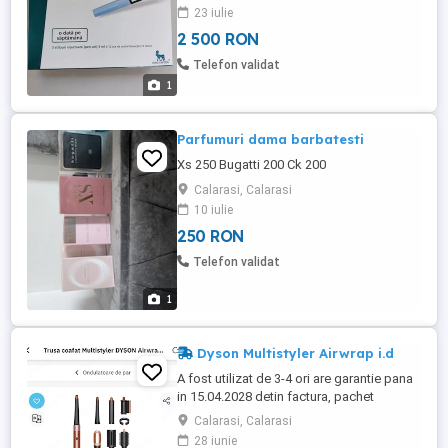
23 iulie
2 500 RON
Telefon validat
1
Parfumuri dama barbatesti
Xs 250 Bugatti 200 Ck 200
Calarasi, Calarasi
10 iulie
250 RON
Telefon validat
1
Dyson Multistyler Airwrap i.d
A fost utilizat de 3-4 ori are garantie pana
in 15.04.2028 detin factura, pachet
complet, este varianta cu aplicatie mobila
Calarasi, Calarasi
roz-auriu Pentru mai multe detalii la
28 iunie