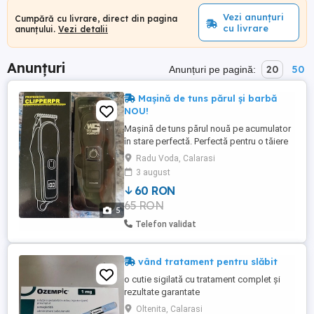
Vezi anunțuri
Cumpără cu livrare, direct din pagina
cu livrare
anunțului.
Vezi detalii
Anunțuri
20
50
Anunțuri pe pagină:
Mașină de tuns părul și barbă
NOU!
Mașină de tuns părul nouă pe acumulator
în stare perfectă. Perfectă pentru o tăiere
rapidă și precisă a părului. Produsul
Radu Voda, Calarasi
perfect pentru tine!Cu accesorii pentru
3 august
tuns grătare de la 1,5 MM pîna la 5mm.
60 RON
Plus cablu încarcare tip C. Cu afișaj
65 RON
procentaj baterie.
5
Telefon validat
vând tratament pentru slăbit
o cutie sigilată cu tratament complet și
rezultate garantate
Oltenita, Calarasi