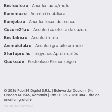
Bestauto.ro
- Anunturi auto/moto
Romimo.ro
- Anunturi imobiliare
Romjob.ro
- Anunturi locuri de munca
Cazare24.ro
- Anunturi cu oferte de cazare
Bestbike.ro
- Anunturi moto
Animalutul.ro
- Anunturi gratuite animale
Startapro.hu
- Ingyenes Apróhirdetés
Quoka.de
- Kostenlose Kleinanzeigen
© 2026 Publi24 Digital S.R.L. | Bulevardul Dacia nr 34,
Oradea 410346, Romania | Tax ID: RO20201084 -
site de
anunturi gratuite
26.08.06.c0c206c