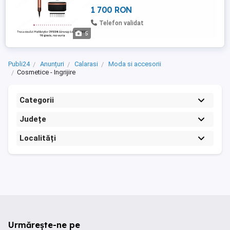
Predare personala calarasi-bucuresti-
1 700 RON
constanta
Telefon validat
5
Publi24
Anunțuri
Calarasi
Moda si accesorii
Cosmetice - Ingrijire
Categorii
Județe
Localități
Urmărește-ne pe