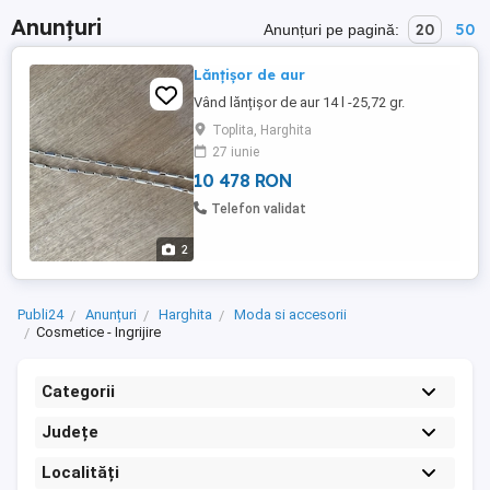
Anunțuri
20
50
Anunțuri pe pagină:
Lănțișor de aur
Vând lănțișor de aur 14 l -25,72 gr.
Toplita, Harghita
27 iunie
10 478 RON
Telefon validat
2
Publi24
Anunțuri
Harghita
Moda si accesorii
Cosmetice - Ingrijire
Categorii
Județe
Localități