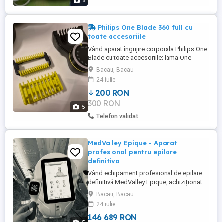
3
Philips One Blade 360 full cu
toate accesoriile
Vând aparat îngrijire corporala Philips One
Blade cu toate accesoriile; lama One
Blade 360 grade, lama One Blade normală,
Bacau, Bacau
grilaj pentru tuns cu mărimi reglabile,
24 iulie
grilaje fixe, talpă de încărcare, husă de
200 RON
transport folosit o singură dată .
300 RON
5
Telefon validat
MedValley Epique - Aparat
profesional pentru epilare
definitiva
Vând echipament profesional de epilare
definitivă MedValley Epique, achiziționat
nou în 2024, aflat încă în garanție. Aparatul
Bacau, Bacau
este ca nou utilizat foarte puțin, doar
24 iulie
208.000 de impulsuri consumate dintr-un
146 689 RON
total de 2.000.000. Se vinde în cutia