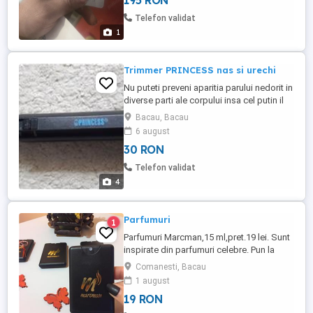
195 RON
Telefon validat
1
Trimmer PRINCESS nas si urechi
Nu puteti preveni aparitia parului nedorit in
diverse parti ale corpului insa cel putin il
puteti controla! De la sprancene obraznice
Bacau, Bacau
la parul nedorit din nas sau urechi, le
6 august
puteti controla cu aparatul.PRINCESS va
30 RON
ajuta acum.Pentru cei preocupati de stil si
tendinte, PRINCESS propune produse
Telefon validat
potrivite ...
4
Parfumuri
1
Parfumuri Marcman,15 ml,pret.19 lei. Sunt
inspirate din parfumuri celebre. Pun la
dispozitie catalogul cu oferte.
Comanesti, Bacau
1 august
19 RON