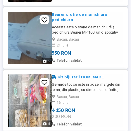
de par ThermoProtect si ...
Beurer statie de manichiura
pedichiura
Aceasta este o stație de manichiură și
pedichiură Beurer MP 100, un dispozitiv
electric profesional de culoare albă
Bacau, Bacau
utilizat pentru îngrijirea
21 iulie
unghiilor.Performanță: Aparatul atinge o
550 RON
viteză maximă de 20.000 de rotații pe
minut, fiind potrivit și pentru unghii
Telefon validat
5
artificiale.Accesorii: Setul include 10 ...
Kit bijuterii HOMEMADE
Se vinde tot ce este în poze: mărgele din
lemn, din plastic, cu dimensiuni diferite,
suport pentru cercei, pentru broșe,
Bacau, Bacau
brelocuri, etc. Produsele se pot vinde si
16 iulie
separat.
150 RON
200 RON
5
Telefon validat