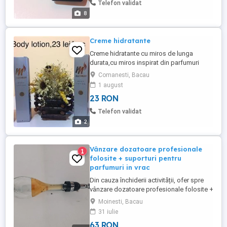
Telefon validat
8
Creme hidratante
Creme hidratante cu miros de lunga
durata,cu miros inspirat din parfumuri
celebre. Superbe!
Comanesti, Bacau
1 august
23 RON
Telefon validat
2
Vânzare dozatoare profesionale
1
folosite + suporturi pentru
parfumuri in vrac
Din cauza închiderii activității, ofer spre
vânzare dozatoare profesionale folosite +
suporturi pentru parfumuri. Produsele sunt
Moinesti, Bacau
100% fabricate în Italia și vin însoțite de
31 iulie
certificat de conformitate. Sunt ideale
63 RON
pentru magazine care doresc să