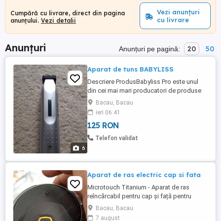
Vezi anunțuri
Cumpără cu livrare, direct din pagina
cu livrare
anunțului.
Vezi detalii
Anunțuri
20
50
Anunțuri pe pagină:
Aparat de tuns BABYLISS
Descriere ProdusBabyliss Pro este unul
din cei mai mari producatori de produse
profesionale ce pot fi utilizate atat in
Bacau, Bacau
saloanele de infrumusetare, cat si acasa.
ieri 06:41
Babyliss Pro este liderul producatorilor de
125 RON
aparate de inalta calitate destinate ingrijirii
parului. Cu vanzari record in peste 100 de
Telefon validat
tari, ...
6
Aparat de ras electric cap si fata
Microtouch Titanium - Aparat de ras
reîncărcabil pentru cap și față pentru
bărbați, aparat de ras fără fir, ras
Bacau, Bacau
hipoalergenic umed uscat, aparat de tuns
7 august