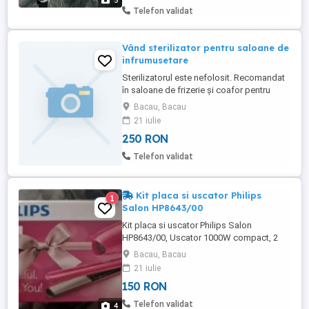
5
originală și cu toate accesoriile incluse
Telefon validat
(manipul Optim, ...
Vând sterilizator pentru saloane de
infrumusetare
Sterilizatorul este nefolosit. Recomandat
în saloane de frizerie și coafor pentru
sterilizarea ustensilelor .
Bacau, Bacau
21 iulie
250 RON
Telefon validat
Kit placa si uscator Philips
1
Salon HP8643/00
Kit placa si uscator Philips Salon
HP8643/00, Uscator 1000W compact, 2
trepte de temperatura, 2 trepte viteza,
Bacau, Bacau
Placi ceramice, Incalzire rapida 60 sec,
21 iulie
210 grade, Roz Cadoul perfect pentru
150 RON
parul tau Placa de indreptat parul Philips
HP8309/00, 210 grade, Easy lock Uscator
Telefon validat
4