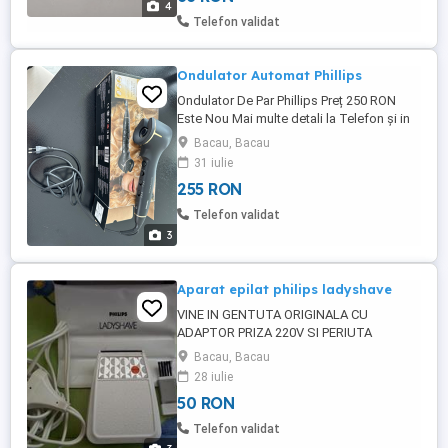
4
comercializeze parfumuri vrac un concept
Telefon validat
foarte popular ...
Ondulator Automat Phillips
Ondulator De Par Phillips Preț 250 RON
Este Nou Mai multe detali la Telefon și in
poze
Bacau, Bacau
31 iulie
255 RON
Telefon validat
3
Aparat epilat philips ladyshave
VINE IN GENTUTA ORIGINALA CU
ADAPTOR PRIZA 220V SI PERIUTA
CURATARE , PERFECT FUNCTIONAL SI
Bacau, Bacau
ASPECT !
28 iulie
50 RON
Telefon validat