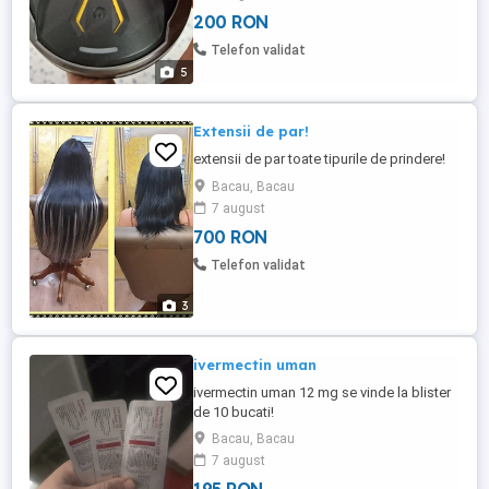
de precizie pentru cap, putere litiu,
200 RON
alimentat cu baterie
Telefon validat
5
Extensii de par!
extensii de par toate tipurile de prindere!
Bacau, Bacau
7 august
700 RON
Telefon validat
3
ivermectin uman
ivermectin uman 12 mg se vinde la blister
de 10 bucati!
Bacau, Bacau
7 august