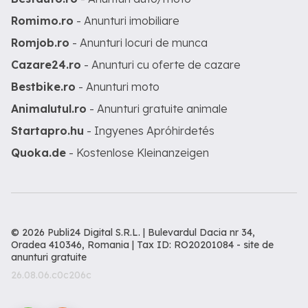
Romimo.ro
- Anunturi imobiliare
Romjob.ro
- Anunturi locuri de munca
Cazare24.ro
- Anunturi cu oferte de cazare
Bestbike.ro
- Anunturi moto
Animalutul.ro
- Anunturi gratuite animale
Startapro.hu
- Ingyenes Apróhirdetés
Quoka.de
- Kostenlose Kleinanzeigen
© 2026 Publi24 Digital S.R.L. | Bulevardul Dacia nr 34,
Oradea 410346, Romania | Tax ID: RO20201084 -
site de
anunturi gratuite
26.08.06.c0c206c