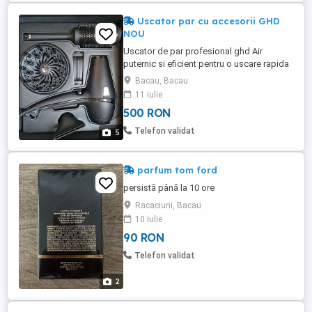
Uscator par cu accesorii GHD
NOU
Uscator de par profesional ghd Air
puternic si eficient pentru o uscare rapida
Difuzor ghd Air perfect pentru obtinerea
Bacau, Bacau
unor bucle naturale si volum Duza
11 iulie
concentratoare pentru un finisaj neted si
500 RON
control mai bun al coafarii Perie ceramica
ghd Vented Radial
Telefon validat
5
parfum tom ford
persistă până la 10 ore
Racaciuni, Bacau
10 iulie
90 RON
Telefon validat
2