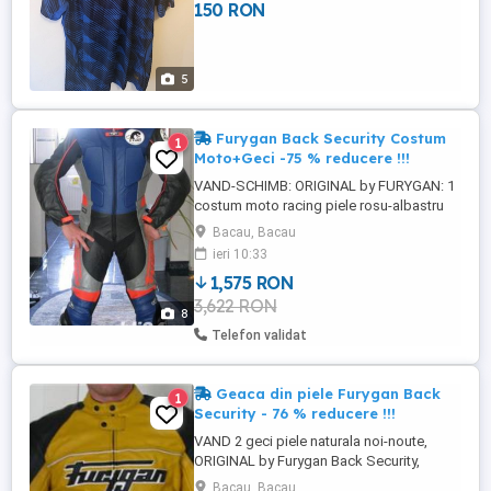
150 RON
5
Furygan Back Security Costum
1
Moto+Geci -75 % reducere !!!
VAND-SCHIMB: ORIGINAL by FURYGAN: 1
costum moto racing piele rosu-albastru
marimea 52- 42 (Kevlar reinforced) Made
Bacau, Bacau
in France pret eticheta 1009 euro, se vinde
ieri 10:33
cu 300 euro, -70%, 2 geci moto din piele
1,575 RON
culoare galben-negru marimea M, pret
3,622 RON
eticheta 576 euro buc se da cu 140 euro
8
buc. -75%, sau 250 euro ...
Telefon validat
Geaca din piele Furygan Back
1
Security - 76 % reducere !!!
VAND 2 geci piele naturala noi-noute,
ORIGINAL by Furygan Back Security,
marimea M, culoare galben-negru.
Bacau, Bacau