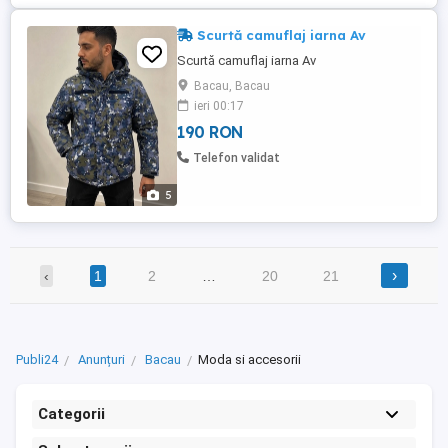
Scurtă camuflaj iarna Av
Scurtă camuflaj iarna Av
Bacau, Bacau
ieri 00:17
190 RON
Telefon validat
5
›
‹
1
2
…
20
21
Publi24
Anunțuri
Bacau
Moda si accesorii
Categorii