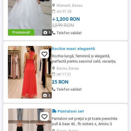
telefon
Moinesti, Bacau
azi 01:26
1,200 RON
1,599 RON
Promovat
3
Telefon validat
Rochie maxi elegantă
Rochie lungă, feminină și elegantă,
perfectă pentru sezonul cald, vacanțe,
petreceri, cununii, botezuri sau
Bacau, Bacau
evenimente de vară. Are un design
ieri 17:21
deosebit, cu prindere după gât și material
25 RON
vaporos care cade foarte frumos pe corp.
Telefon validat
2
Pantaloni set
Pantaloni set prețul e pt toate perechile
pull & bear 40 , fb sisters s, Amisu S