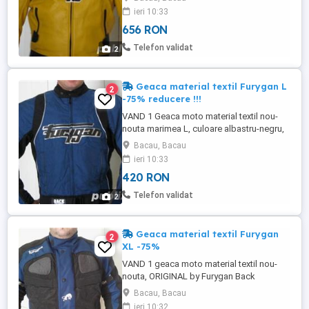
Provenienta UE. Pret eticheta 576 euro 1
ieri 10:33
buc., se vinde cu 140 euro buc. sau 250
656 RON
euro ambele. "ORIGINAL" de la Furygan"
PRODUS NOU! Platiti 24% din valoarea
Telefon validat
2
reala !
Geaca material textil Furygan L
2
-75% reducere !!!
VAND 1 Geaca moto material textil nou-
nouta marimea L, culoare albastru-negru,
ORIGINAL by Furygan Back Security,
Bacau, Bacau
provenienta UE. Pret eticheta 321 euro, se
ieri 10:33
vinde cu 80 euro. PRODUS NOU! Platiti 25
420 RON
% din valoarea reala !
Telefon validat
2
Geaca material textil Furygan
2
XL -75%
VAND 1 geaca moto material textil nou-
nouta, ORIGINAL by Furygan Back
Security, marimea XL culoare negru-
Bacau, Bacau
albastru, provenienta Italia. Pret eticheta
ieri 10:32