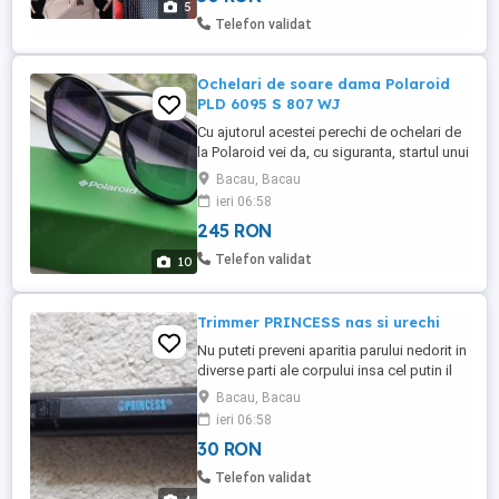
5
Telefon validat
Ochelari de soare dama Polaroid
PLD 6095 S 807 WJ
Cu ajutorul acestei perechi de ochelari de
la Polaroid vei da, cu siguranta, startul unui
nou trend. Prezentabili si in pas cu moda,
Bacau, Bacau
6095 S 807 WJ iti vor asigura un look de
ieri 06:58
invidiat si iti vor completa cu brio orice
245 RON
garderoba, scotand in evidenta
personalitatea puternica si stilul original,
Telefon validat
10
stil care ...
Trimmer PRINCESS nas si urechi
Nu puteti preveni aparitia parului nedorit in
diverse parti ale corpului insa cel putin il
puteti controla! De la sprancene obraznice
Bacau, Bacau
la parul nedorit din nas sau urechi, le
ieri 06:58
puteti controla cu aparatul.PRINCESS va
30 RON
ajuta acum.Pentru cei preocupati de stil si
tendinte, PRINCESS propune produse
Telefon validat
potrivite ...