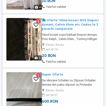
10 RON
RON. -O rochie scurta crem, cu
căptușeală, din dantela, cu bretele.
Telefon validat
6
Mărimea L 40, marca Vitrin, preț ...
Oferta !Vând boxeri NOI Empori
2
Armani, Calvin Klein etc Cadou la 2
perechi cumparate
Vând boxeri copii bărbați Empori Armani,
Polo Ralph , Calvin Klein , Tommy Hilfiger.
Bacau, Bacau
ieri 09:14
20 RON
5
Telefon validat
Super Oferta
1
De vânzare Ochelari cu Clipsuri Ochelari
Armani Am patru clipsuri cu Protecție
Solară Sunt Și De Vedere Și De Soare
Bacau, Bacau
Atașând Doar Clipsurile Predare Personală
ieri 08:07
Doar în Bacău Nu Trimit Prin Curier Pentru
600 RON
Mai Multe Detalii Sunați Preț. 600 ron
Detalii la