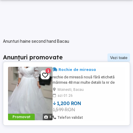
Anunturi haine second hand Bacau
Anunțuri promovate
Vezi toate
Rochie de mireasa
1
rechie de mireasă nouă fără etichetă
mărimea 48 mai multe detalii la nr de
telefon
Moinesti, Bacau
azi 01:26
1,200 RON
1,599 RON
Promovat
3
Telefon validat