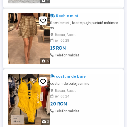
4
Rochie mini
Rochie mini , foarte puțin purtată mărimea
xs
Bacau, Bacau
ieri 00:28
15 RON
Telefon validat
5
costum de baie
costum de baie jasmine
Bacau, Bacau
ieri 00:24
20 RON
Telefon validat
3