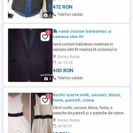
361 euro, se vinde cu 90 euro. PRODUS
472 RON
NOU! Platiti 25 % din valoarea reala !
Telefon validat
2
vand costum barbatesc si
1
camasa slim fit
vand costum barbatesc marimea si
camasa slim fit marima M.costumul si
camasa sunt in stare foarte buna.
Bacau, Bacau
ieri 10:24
400 RON
Telefon validat
3
Rochii scurte midi, sacouri, bluza,
1
fuste, pantofi, cizme
Vând rochii, sacouri, bluza, fuste, o
pereche de pantofi și o pereche de cizme
aproape noi pentru dame fete femei: -O
Bacau, Bacau
rochie scurta albă, cu căptușeală, fără
ieri 09:41
mâneci. Mărimea M, marca Lynne, preț 15