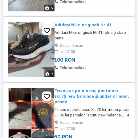
Telefon validat
5
Adidași Nike originali Nr 41
Adidași Nike originali Nr 41 folosiți stare
buna
Bacau, Bacau
ieri 07:55
100 RON
Telefon validat
7
Tricou us polo assn, pantaloni
scurți new balance și under armour,
prada
Tricou us polo assn XL 70 lei, tricou prada
L 100 lei pantaloni scurți new balance L 14
16 ani adulți se potrivește M 50 lei și under
Bacau, Bacau
armour La 14 16 ani folosiți de câteva
ieri 07:55
ori,nu trimit in tara
50 RON