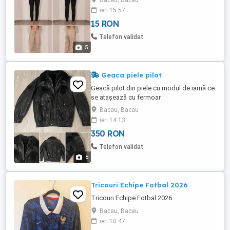
Bacau, Bacau
ieri 15:57
15 RON
Telefon validat
5
Geaca piele pilot
Geacă pilot din piele cu modul de iarnă ce
se atașează cu fermoar
Bacau, Bacau
ieri 14:13
350 RON
Telefon validat
6
Tricouri Echipe Fotbal 2026
Tricouri Echipe Fotbal 2026
Bacau, Bacau
ieri 10:47