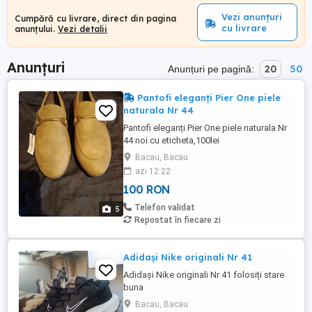
Vezi anunțuri
Cumpără cu livrare, direct din pagina
cu livrare
anunțului.
Vezi detalii
Anunțuri
20
50
Anunțuri pe pagină:
Pantofi eleganți Pier One piele
naturala Nr 44
Pantofi eleganți Pier One piele naturala Nr
44 noi cu eticheta,100lei
Bacau, Bacau
azi 12:22
100 RON
Telefon validat
5
Repostat în fiecare zi
Adidași Nike originali Nr 41
Adidași Nike originali Nr 41 folosiți stare
buna
Bacau, Bacau