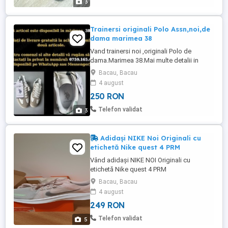
3
Trainersi originali Polo Assn,noi,de
dama marimea 38
Vand trainersi noi ,originali Polo de
dama.Marimea 38.Mai multe detalii in
poze.Livrarea se face prin curier cu plata
Bacau, Bacau
ramburs
4 august
250 RON
Telefon validat
3
Adidași NIKE Noi Originali cu
etichetă Nike quest 4 PRM
Vând adidași NIKE NOI Originali cu
etichetă Nike quest 4 PRM
Bacau, Bacau
4 august
249 RON
Telefon validat
5