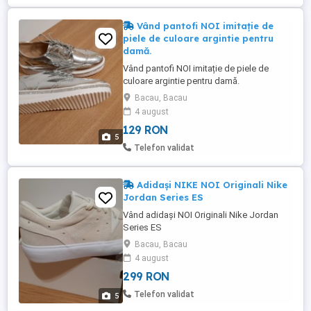
Vând pantofi NOI imitație de
piele de culoare argintie pentru
damă.
Vând pantofi NOI imitație de piele de
culoare argintie pentru damă.
Bacau, Bacau
4 august
129 RON
5
Telefon validat
Adidași NIKE NOI Originali Nike
Jordan Series ES
Vând adidași NOI Originali Nike Jordan
Series ES
Bacau, Bacau
4 august
299 RON
Telefon validat
5