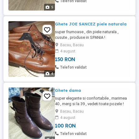
Telefon validat
5
Ghete JOE SANCEZ piele naturala
super frumoase , din piele naturala ,
cusute , produse in SPANIA !
Bacau, Bacau
4 august
150 RON
Telefon validat
4
Ghete dama
super elegante si confortabile , marimea
40 , merg si la 39 , vedeti toate pozele !
Bacau, Bacau
4 august
100 RON
Telefon validat