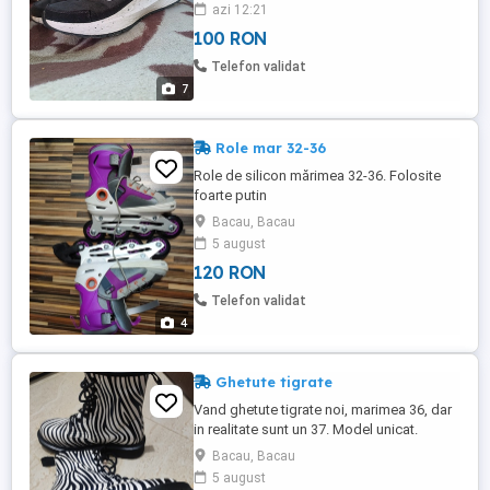
azi 12:21
100 RON
Telefon validat
7
Role mar 32-36
Role de silicon mărimea 32-36. Folosite
foarte putin
Bacau, Bacau
5 august
120 RON
Telefon validat
4
Ghetute tigrate
Vand ghetute tigrate noi, marimea 36, dar
in realitate sunt un 37. Model unicat.
Bacau, Bacau
5 august