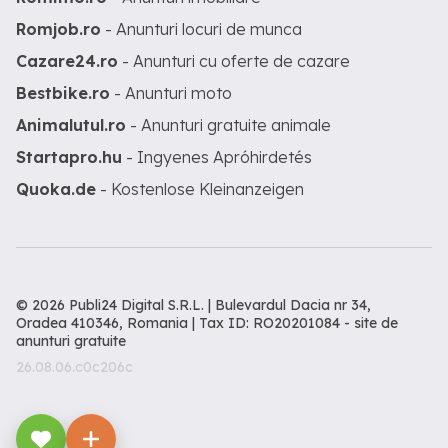
Romjob.ro
- Anunturi locuri de munca
Cazare24.ro
- Anunturi cu oferte de cazare
Bestbike.ro
- Anunturi moto
Animalutul.ro
- Anunturi gratuite animale
Startapro.hu
- Ingyenes Apróhirdetés
Quoka.de
- Kostenlose Kleinanzeigen
© 2026 Publi24 Digital S.R.L. | Bulevardul Dacia nr 34,
Oradea 410346, Romania | Tax ID: RO20201084 -
site de
anunturi gratuite
26.08.06.c0c206c