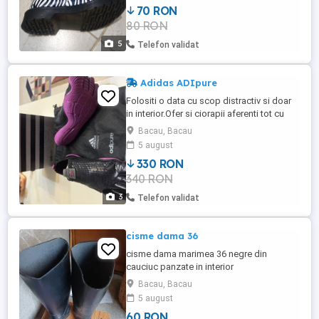
70 RON
80 RON
5
Telefon validat
Adidas ADIpure
Folositi o data cu scop distractiv si doar
in interior.Ofer si ciorapii aferenti tot cu
degetele !
Bacau, Bacau
5 august
330 RON
340 RON
3
Telefon validat
cisme dama 36
cisme dama marimea 36 negre din
cauciuc panzate in interior
Bacau, Bacau
5 august
60 RON