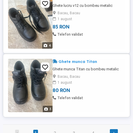
Ghete lucru v12 cu bombeu metalic
Bacau, Bacau
1 august
85 RON
Telefon validat
4
Ghete munca Titan
Ghete munca Titan cu bombeu metalic
Bacau, Bacau
1 august
80 RON
Telefon validat
3
›
‹
1
2
3
4