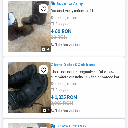
Bocanci Army
Bocanci Army mărimea 41
Bacau, Bacau
2 august
60 RON
80 RON
Telefon validat
4
Ghete Dolce&Gabbana
Ghete noi nouțe. Originale nu fake. D&G
cumpărate din Italia Le vând deoarece îmi
sunt mici. Nr. 44
Bacau, Bacau
2 august
1,835 RON
2,098 RON
3
Telefon validat
Ghete lucru v12