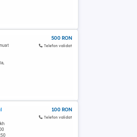
500 RON
inuat
Telefon validat
ta,
l
100 RON
Telefon validat
ikh
100
250