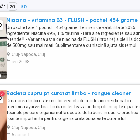
nă:
20
50
Niacina - vitamina B3 - FLUSH - pachet 454 grame
Un pachet are 1 pound = 454 grame. Termen de valabilitate 2026
Ingrediente: Niacina 99%, 1 % taurina - fara alte ingrediente sau adit
Atentie!!! - Varianta asta de niacina da FLUSH (inrosire) a pielii la d
de 500mg sau mai mari. Suplimentarea cu niacină ajuta sistemul
imunitar. Studiile arată ...
Cluj-Napoca, Cluj
ieri 20:38
1
Racleta cupru pt curatat limba - tongue cleaner
2
Curatarea limbii este un obicei vechi de mii de ani mentionat in
medicina ayurvedica. Limba colecteaza pe timp de noapte o parte 
toxinele pe care organismul le scoate de la buric în sus. O practica
foarte importanta pentru o igiena orala buna este curatatul
acumularilor de pe limba. Daca nu va curatati ...
Cluj-Napoca, Cluj
6 august