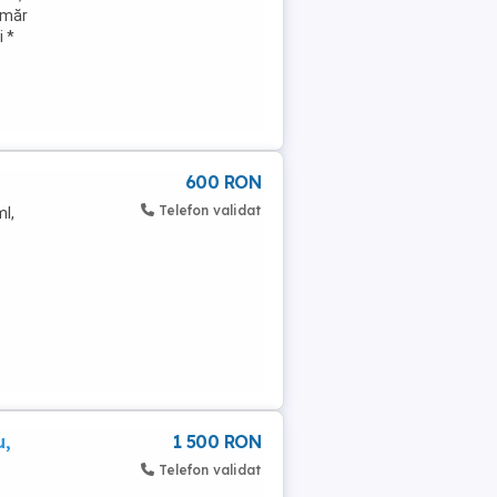
umăr
i *
600 RON
Telefon validat
ml,
u,
1 500 RON
Telefon validat