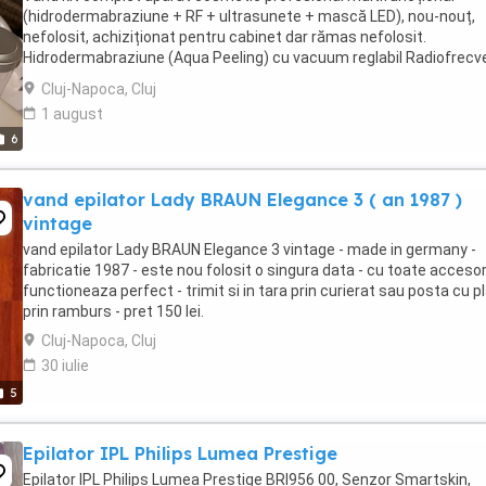
(hidrodermabraziune + RF + ultrasunete + mască LED), nou-nouț,
nefolosit, achiziționat pentru cabinet dar rămas nefolosit.
Hidrodermabraziune (Aqua Peeling) cu vacuum reglabil Radiofrecv
monopolară multipolară Ultrasunete Spray cu apă ...
Cluj-Napoca, Cluj
1 august
6
vand epilator Lady BRAUN Elegance 3 ( an 1987 )
vintage
vand epilator Lady BRAUN Elegance 3 vintage - made in germany -
fabricatie 1987 - este nou folosit o singura data - cu toate accesori
functioneaza perfect - trimit si in tara prin curierat sau posta cu p
prin ramburs - pret 150 lei.
Cluj-Napoca, Cluj
30 iulie
5
Epilator IPL Philips Lumea Prestige
Epilator IPL Philips Lumea Prestige BRI956 00, Senzor Smartskin,