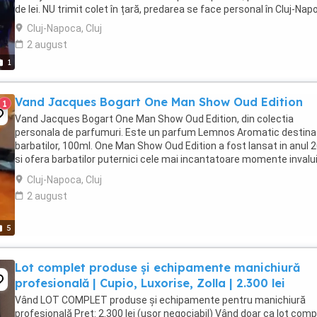
de lei. NU trimit colet în țară, predarea se face personal în Cluj-Nap
Cluj-Napoca, Cluj
2 august
1
Vand Jacques Bogart One Man Show Oud Edition
1
Vand Jacques Bogart One Man Show Oud Edition, din colectia
personala de parfumuri. Este un parfum Lemnos Aromatic destina
barbatilor, 100ml. One Man Show Oud Edition a fost lansat in anul 
si ofera barbatilor puternici cele mai incantatoare momente invalui
aroma eleganta si persistenta. Note ...
Cluj-Napoca, Cluj
2 august
5
Lot complet produse și echipamente manichiură
profesională | Cupio, Luxorise, Zolla | 2.300 lei
Vând LOT COMPLET produse și echipamente pentru manichiură
profesională Preț: 2.300 lei (ușor negociabil) Vând doar ca lot comp