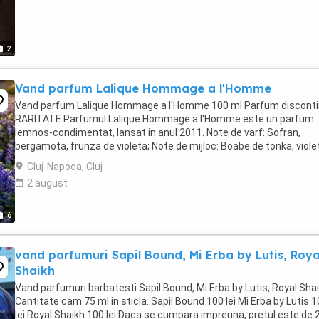
2
Vand parfum Lalique Hommage a l'Homme
Vand parfum Lalique Hommage a l'Homme 100 ml Parfum discont
RARITATE Parfumul Lalique Hommage a l'Homme este un parfum
lemnos-condimentat, lansat in anul 2011. Note de varf: Sofran,
bergamota, frunza de violeta; Note de mijloc: Boabe de tonka, viole
piper; Note de baza: Mosc, lemn de Agar. Tel ...
Cluj-Napoca, Cluj
2 august
6
vand parfumuri Sapil Bound, Mi Erba by Lutis, Roya
Shaikh
Vand parfumuri barbatesti Sapil Bound, Mi Erba by Lutis, Royal Sha
Cantitate cam 75 ml in sticla. Sapil Bound 100 lei Mi Erba by Lutis 
lei Royal Shaikh 100 lei Daca se cumpara impreuna, pretul este de 