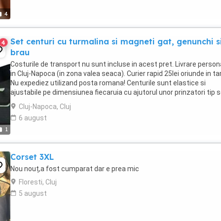
4
Set centuri cu turmalina si magneti gat, genunchi s
4
brau
Costurile de transport nu sunt incluse in acest pret. Livrare person
in Cluj-Napoca (in zona valea seaca). Curier rapid 25lei oriunde in ta
Nu expediez utilizand posta romana! Centurile sunt elastice si
ajustabile pe dimensiunea fiecaruia cu ajutorul unor prinzatori tip s
Ele au urmatoarele ...
Cluj-Napoca, Cluj
6 august
1
Corset 3XL
Nou nouț,a fost cumparat dar e prea mic
Floresti, Cluj
5 august