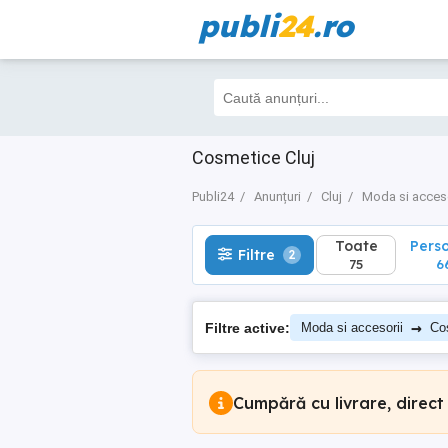
publi
24
.ro
Toate
Perso
Filtre
2
75
66
Cosmetice Cluj
Publi24
Anunțuri
Cluj
Moda si acceso
Toate
Pers
Filtre
2
75
6
→
Filtre active:
Moda si accesorii
Cos
Cumpără cu livrare, direct