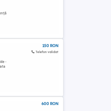
ență
150 RON
Telefon validat
ile -
lata
600 RON