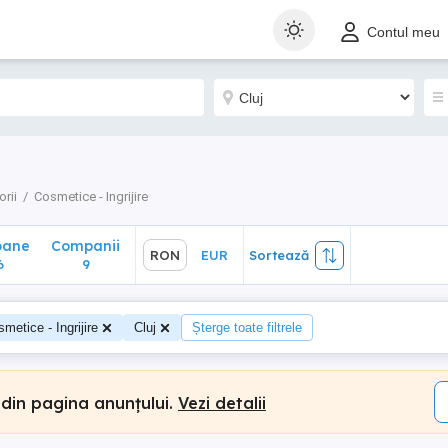
ane
Companii
RON
EUR
Sortează
Contul meu
9
rii
Cosmetice - Ingrijire
oane
Companii
RON
EUR
Sortează
6
9
metice - Ingrijire
Cluj
Șterge toate filtrele
 din pagina anunțului.
Vezi detalii