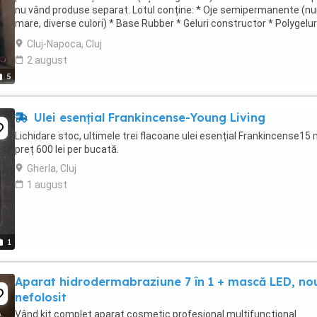
nu vând produse separat. Lotul conține: * Oje semipermanente (n
mare, diverse culori) * Base Rubber * Geluri constructor * Polygelur
Tipsuri reutilizabile * ...
Cluj-Napoca, Cluj
2 august
5
Ulei esențial Frankincense-Young Living
Lichidare stoc, ultimele trei flacoane ulei esențial Frankincense15 
preț 600 lei per bucată.
Gherla, Cluj
1 august
1
Aparat hidrodermabraziune 7 în 1 + mască LED, no
nefolosit
Vând kit complet aparat cosmetic profesional multifuncțional