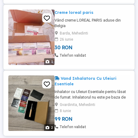
Creme loreal paris
Vând creme LOREAL PARIS aduse din
Belgia
Barda, Mehedinti
26 iunie
30 RON
Telefon validat
1
Vand Inhalatoru Cu Uleiuri
Esentiale
Inhalator cu Uleiuri Esentiale pentru lăsat
de fumat. Inhalatorul nu este pe baza de
baterii, nu scoate fum , se poate utiliza
Gvardinita, Mehedinti
oriunde si oricand. Inhalatorul te ajuta sa
8 iunie
pastrezi gestul si sa scapi de dependenta
99 RON
de fumat Pachetul conține 4 arome.
Telefon validat
2