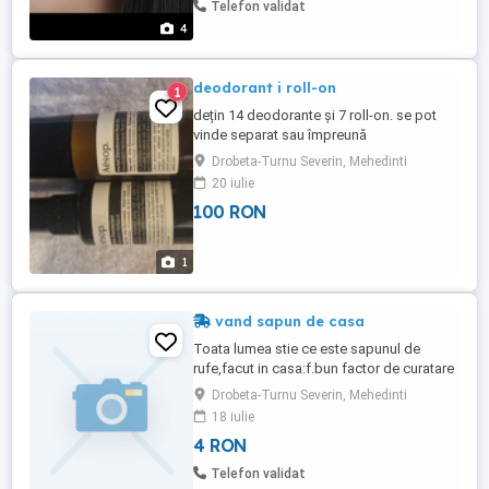
Telefon validat
4
deodorant i roll-on
1
dețin 14 deodorante și 7 roll-on. se pot
vinde separat sau împreună
Drobeta-Turnu Severin, Mehedinti
20 iulie
100 RON
1
vand sapun de casa
Toata lumea stie ce este sapunul de
rufe,facut in casa:f.bun factor de curatare
si dezinfectare ,avind in compozitie si
Drobeta-Turnu Severin, Mehedinti
soda caustica.Bucatile sunt taiate si mai
18 iulie
mici si mai mari ,de aceea pretul este
4 RON
variabil intre 4-6 ron/buc.
Telefon validat