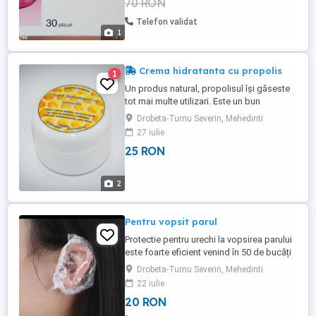
70 RON
Telefon validat
1
Crema hidratanta cu propolis
1
Un produs natural, propolisul îşi găseste
tot mai multe utilizari. Este un bun
stimulator al refacerii ţesuturilor afectate
Drobeta-Turnu Severin, Mehedinti
de răni, tăieturi şi mai ales arsuri,
27 iulie
degerături. Este foarte util în vindecarea
25 RON
rănilor, precum şi în cicatrizarea
operaţiilor. Ce este? Produs natural obţinut
din doar 3 ingrediente ...
2
Pentru vopsit parul
Protectie pentru urechi la vopsirea parului
este foarte eficient venind în 50 de bucăți
cu transportul inclusiv prețul produsului
Drobeta-Turnu Severin, Mehedinti
pentru Drobeta-Turnu Severin.
22 iulie
20 RON