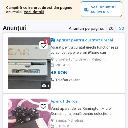
Vezi anunțuri
Cumpără cu livrare, direct din pagina
cu livrare
anunțului.
Vezi detalii
Anunțuri
20
50
Anunțuri pe pagină:
Aparat pentru curatat urechi
1
Aparat pentru curatat urechi functioneaza
cu aplicatie pe telefon iPhone sau
Android. A fost desfacut pentru verificare
Drobeta-Turnu Severin, Mehedinti
si incarcare acumulator. Este nou.
ieri 14:55
48 RON
Telefon validat
1
Aparat de ras
Vand aparat de ras Remington Micro
Screen funcțională pentru colecționari
Svinita, Mehedinti
5 august