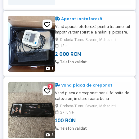
Aparat iontoforeză
Vând aparat iotoforeză pentru tratamentul
împotriva transpirație la mâini și picioare.
Drobeta-Turnu Severin, Mehedinti
18 iulie
2 000 RON
Telefon validat
1
Vand placa de creponat
2
Vand placa de creponat parul, folosita de
cateva ori, in stare foarte buna
Drobeta-Turnu Severin, Mehedinti
27 iunie
100 RON
Telefon validat
2