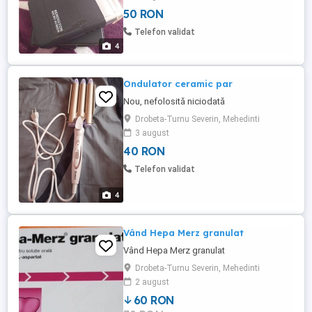
50 RON
Telefon validat
4
Ondulator ceramic par
Nou, nefolosită niciodată
Drobeta-Turnu Severin, Mehedinti
3 august
40 RON
Telefon validat
4
Vând Hepa Merz granulat
Vând Hepa Merz granulat
Drobeta-Turnu Severin, Mehedinti
2 august
60 RON