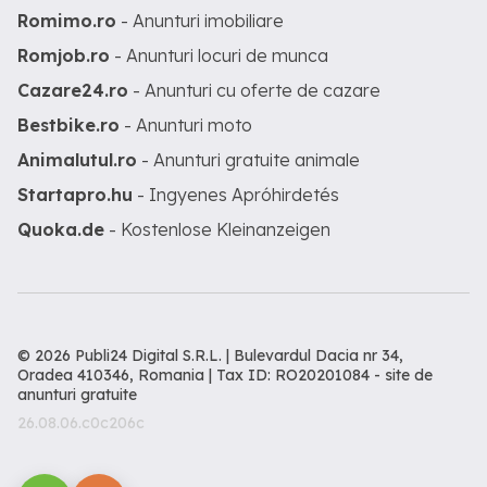
Romimo.ro
- Anunturi imobiliare
Romjob.ro
- Anunturi locuri de munca
Cazare24.ro
- Anunturi cu oferte de cazare
Bestbike.ro
- Anunturi moto
Animalutul.ro
- Anunturi gratuite animale
Startapro.hu
- Ingyenes Apróhirdetés
Quoka.de
- Kostenlose Kleinanzeigen
© 2026 Publi24 Digital S.R.L. | Bulevardul Dacia nr 34,
Oradea 410346, Romania | Tax ID: RO20201084 -
site de
anunturi gratuite
26.08.06.c0c206c