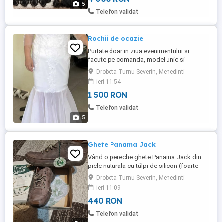
5
Telefon validat
Rochii de ocazie
Purtate doar in ziua evenimentului si
facute pe comanda, model unic si
nesifonabil Model imagine: 1,70m ; 70kg
Drobeta-Turnu Severin, Mehedinti
1500 lei buc. (2 bucati)
ieri 11:54
1 500 RON
Telefon validat
5
Ghete Panama Jack
Vând o pereche ghete Panama Jack din
piele naturala cu tălpi de silicon (foarte
ușori)numărul 46
Drobeta-Turnu Severin, Mehedinti
ieri 11:09
440 RON
Telefon validat