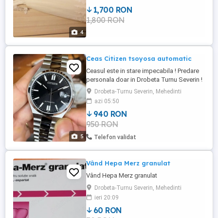
1,700 RON
1,800 RON
4
Ceas Citizen tsoyosa automatic
Ceasul este in stare impecabila ! Predare
personala doar in Drobeta Turnu Severin !
Drobeta-Turnu Severin, Mehedinti
azi 05:50
940 RON
950 RON
5
Telefon validat
Vând Hepa Merz granulat
Vând Hepa Merz granulat
Drobeta-Turnu Severin, Mehedinti
ieri 20:09
60 RON