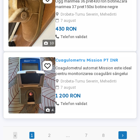
Ugg marimea 36 pret430 ron botineZara
marimea 37 pret150si botine negre
marimea 37 pret 100
Drobeta-Turnu Severin, Mehedinti
7 august
430 RON
Telefon validat
10
Cuagulometru Mission PT INR
Coagulometrul automat Mission este ideal
pentru monitorizarea coagulării sângelui
și a nivelului PT INR. Un dispozitiv precis
Drobeta-Turnu Severin, Mehedinti
și eficient pentru a asigura un control
7 august
adecvat al tratamentului. În stare nouă,
1 200 RON
acesta este o soluție excelentă pentru
monitorizarea valorilor de coagulare.
Telefon validat
Predare personala ...
4
›
‹
1
2
…
7
8