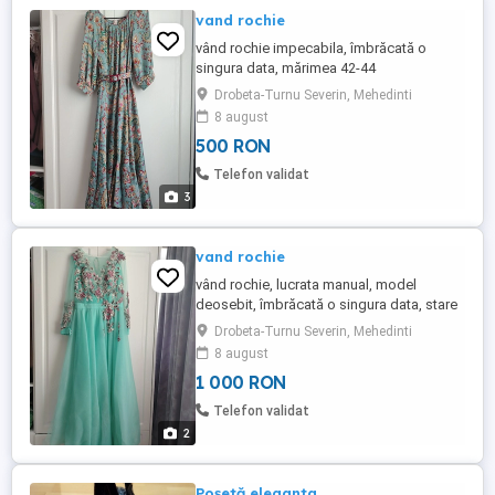
vand rochie
vând rochie impecabila, îmbrăcată o
singura data, mărimea 42-44
Drobeta-Turnu Severin, Mehedinti
8 august
500 RON
Telefon validat
3
vand rochie
vând rochie, lucrata manual, model
deosebit, îmbrăcată o singura data, stare
impecabila
Drobeta-Turnu Severin, Mehedinti
8 august
1 000 RON
Telefon validat
2
Poșetă eleganta