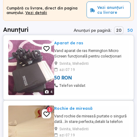
Vezi anunțuri
Cumpără cu livrare, direct din pagina
cu livrare
anunțului.
Vezi detalii
Anunțuri
20
50
Anunțuri pe pagină:
Aparat de ras
Vand aparat de ras Remington Micro
Screen funcțională pentru colecționari
Svinita, Mehedinti
azi 07:19
50 RON
Telefon validat
4
Rochie de mireasă
1
Vand rochie de mireasă purtate o singură
dată...în stare perfecta,detalii la telefon
Svinita, Mehedinti
azi 07:19