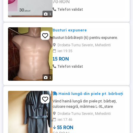
70 RON
Telefon validat
1
Busturi expunere
Busturi bărbătești (6) pentru expunere.
Drobeta-Turnu Severin, Mehedinti
ieri 19:35
15 RON
Telefon validat
1
Haină lungă din piele pt. bărbați
Vând haină lungă din piele pt. bărbați,
culoare neagră, mărimea L-XL,stare
impecabilă, fără uzură sau defecte. Poze
Drobeta-Turnu Severin, Mehedinti
reale! Trimit și în țară cu plata transportului
ieri 17:46
în avans!... Preț: 55 lei,negociabil!...
55 RON