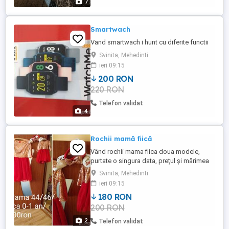
7
Smartwach
Vand smartwach i hunt cu diferite functii
Svinita, Mehedinti
ieri 09:15
200 RON
220 RON
Telefon validat
4
Rochii mamă fiică
Vând rochii mama fiica doua modele,
purtate o singura data, prețul și mărimea
pe imagini, mulțumesc!
Svinita, Mehedinti
ieri 09:15
180 RON
200 RON
2
Telefon validat