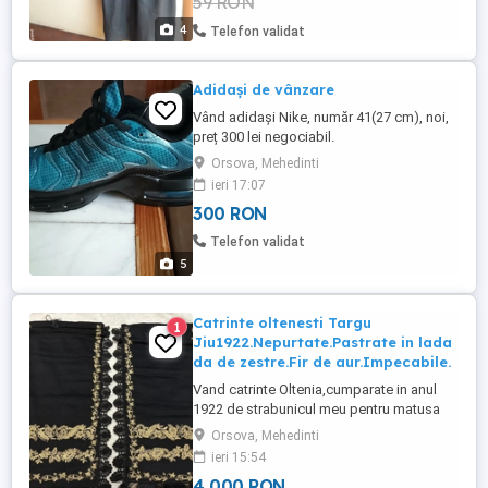
59 RON
4
Telefon validat
Adidași de vânzare
Vând adidași Nike, număr 41(27 cm), noi,
preț 300 lei negociabil.
Orsova, Mehedinti
ieri 17:07
300 RON
Telefon validat
5
Catrinte oltenesti Targu
1
Jiu1922.Nepurtate.Pastrate in lada
da de zestre.Fir de aur.Impecabile.
Vand catrinte Oltenia,cumparate in anul
1922 de strabunicul meu pentru matusa
tatei,Ioana.Au o poveste minunata,Ioana
Orsova, Mehedinti
nu s-a maritat......A dat atunci pe ele o
ieri 15:54
pereche de boi!Aviz Muzee,cantarete de
4 000 RON
muzica populara.