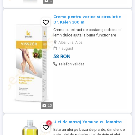
1
Crema pentru varice si circulatie
Dr. Kelen 100 ml
Crema cu extract de castane, cofeina si
lemn dulce ajuta la buna functionare
circulatiei sangelui la nivelul picioarelor.
Alba Iulia, Alba
Extractul de castan salbatica, un balsam
4 august
de veac vechi de secole, s-a dovedit a fi
38 RON
benefic in dilatarea si respiratia venei
dilatata, in caz de varicoza "senzație de
Telefon validat
picioare grele ...
10
Ulei de masaj Yamuna cu lamaita
2
Este un ulei pe baza de plante, din ulei de
soia, ulei de palmier, ulei de ricin si ulei