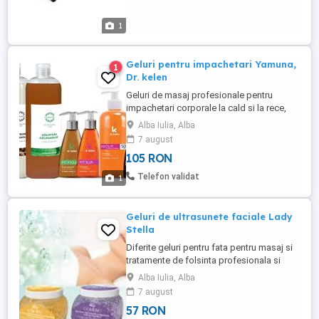
1
Geluri pentru impachetari Yamuna,
1
Dr. kelen
Geluri de masaj profesionale pentru
impachetari corporale la cald si la rece,
pentru termocuverta, capsule, infrasaune -
Alba Iulia, Alba
cu ceai verde ( pentru arderea grasimi cu
7 august
efect antioxidant ), cu alge (cu efect de
105 RON
slabire, de curatare si de detoxifiere), cu
cofeina si scortisoara ( intensifica
Telefon validat
1
circulatia, elimina ...
Geluri de ultrasunete faciale Lady
Stella
Diferite geluri pentru fata pentru masaj si
tratamente de folsinta profesionala si
pentru acasa. Gelurile faciale aplicabile in
Alba Iulia, Alba
diferite tratamente cosmetice la
7 august
ultrasunete, radiofrecvanta, iontoforeza.
57 RON
Informatii suplimentare si comenzi pe