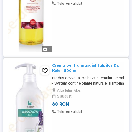
proprietati de hidratare, protejeaza pielea
Telefon validat
impotriva imbatranirii, are efect ...
8
Crema pentru masajul talpilor Dr.
Kelen 500 ml
Produs dezvoltat pe baza sitemului Herbal
- System contine plante naturale, alantoina
menthol si uleiuri esentiale din plante (
Alba Iulia, Alba
lavanda, lamaie si ienupar ). Este un
5 august
produs hypoallergenic, dupa masaj pielea
68 RON
devine moala si ingrijita .Nu contine,
coloranti, parfum si conservanti artificiali.
Telefon validat
Este un produs ...