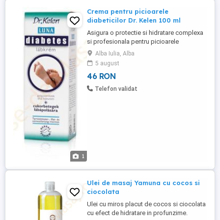
Crema pentru picioarele
diabeticilor Dr. Kelen 100 ml
Asigura o protectie si hidratare complexa
si profesionala pentru picioarele
perosanelor cu diabet zaharat. Ajuta la
Alba Iulia, Alba
reducerea sau evitarea diferitelor leziuni
5 august
sau complicatii mai severe ale pielii.
46 RON
Substantele active, cum ar fi L - carnitina ,
niacinamida, ulei de arbore de ceai,
Telefon validat
mentolul, salcam japonez, ...
1
Ulei de masaj Yamuna cu cocos si
ciocolata
Ulei cu miros placut de cocos si ciocolata
cu efect de hidratare in profunzime.