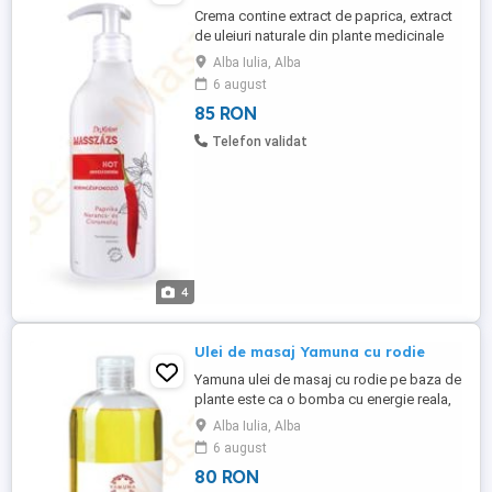
Crema contine extract de paprica, extract
de uleiuri naturale din plante medicinale
de portocala si de lamaie si metil
Alba Iulia, Alba
nicotinate. Stimuleaza metabolismul, ajuta
6 august
la eliminarea toxinelor din organism,
85 RON
accelereaza arderile si circulatia sanguina.
O alta noutate, datorata acestei formule
Telefon validat
revolutionare, ...
4
Ulei de masaj Yamuna cu rodie
Yamuna ulei de masaj cu rodie pe baza de
plante este ca o bomba cu energie reala,
explodeaza o aroma proaspata si moale,
Alba Iulia, Alba
mirosul asemanand de trandafiri,
6 august
rasfatand simturile si muschii obositi.
80 RON
Yamuna ulei de masaj cu rodie are