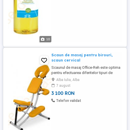
10
Scaun de masaj pentru birouri,
scaun cervical
Scaunul de masaj Office-Reh este optima
pentru efectuarea diferitelor tipuri de
masaj. Scaunul de masaj este
Alba Iulia, Alba
confectionat din aluminiu si este prevazut
7 august
cu extensie pantru cap, extensie pentru
3 100 RON
coate, o extensie pentru piept ( se
foloseste in caz de sarcina) si suport
Telefon validat
pentru picioare. Inaltimea acestora ...