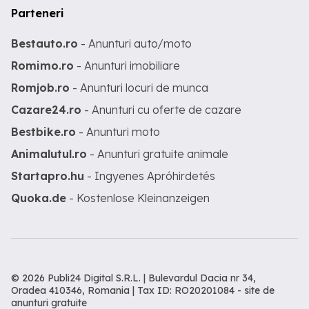
Parteneri
Bestauto.ro
- Anunturi auto/moto
Romimo.ro
- Anunturi imobiliare
Romjob.ro
- Anunturi locuri de munca
Cazare24.ro
- Anunturi cu oferte de cazare
Bestbike.ro
- Anunturi moto
Animalutul.ro
- Anunturi gratuite animale
Startapro.hu
- Ingyenes Apróhirdetés
Quoka.de
- Kostenlose Kleinanzeigen
© 2026 Publi24 Digital S.R.L. | Bulevardul Dacia nr 34,
Oradea 410346, Romania | Tax ID: RO20201084 -
site de
anunturi gratuite