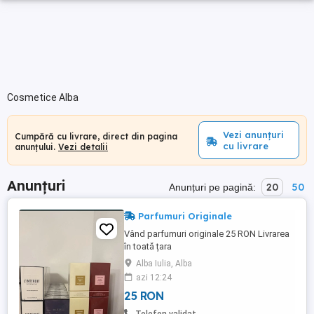
Cosmetice Alba
Vezi anunțuri
Cumpără cu livrare, direct din pagina
cu livrare
anunțului.
Vezi detalii
Anunțuri
20
50
Anunțuri pe pagină:
Parfumuri Originale
Vând parfumuri originale 25 RON Livrarea
în toată țara
Alba Iulia, Alba
azi 12:24
25 RON