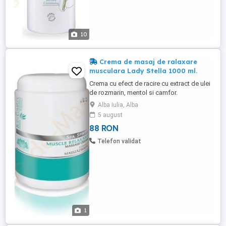
10
Crema de masaj de ralaxare
musculara Lady Stella 1000 ml.
Crema cu efect de racire cu extract de ulei
de rozmarin, mentol si camfor.
Recomandat pentru relaxarea muschilor
Alba Iulia, Alba
incordati, pentru crampe musculare,
5 august
ameliorarea durerilor provocata de febra
88 RON
musculare. Informatii suplimentare si
comenzi pe https: mese-de-masaj.ro
Telefon validat
produse lady-stella-professional
produse-corporale ...
1