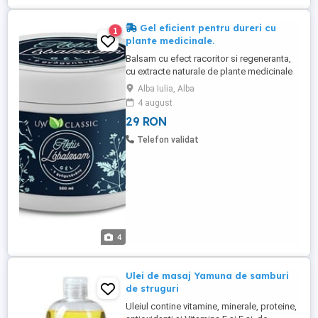
Gel eficient pentru dureri cu
1
plante medicinale.
Balsam cu efect racoritor si regeneranta,
cu extracte naturale de plante medicinale
si cu uleiuri esentiale de menta si camfor,
Alba Iulia, Alba
cu efect de calmare a muschilor indurerati
4 august
si solicitati. Informatii suplimentare si
29 RON
comenzi pe https: mese-de-masaj.ro
produse uw-primavera-herbamedicus , tel.
Telefon validat
.
4
Ulei de masaj Yamuna de samburi
de struguri
Uleiul contine vitamine, minerale, proteine,