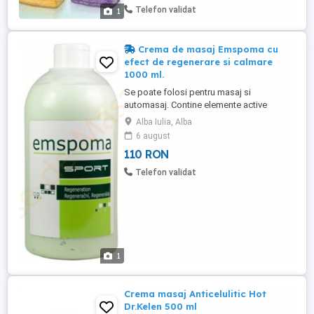
siteul , Tel.
Telefon validat
1
Crema de masaj Emspoma cu
efect de regenerare si calmare
1000 ml.
Se poate folosi pentru masaj si
automasaj. Contine elemente active
asortate, camfor si metil - salicilat care au
Alba Iulia, Alba
efect benefic asupra organelor motorice
6 august
suprasolicitate sau impovarate inegal,
110 RON
elimina oboseala. Informatii suplimentare
si comenzi pe https: mese-de-masaj.ro
Telefon validat
produse creme-emspoma-sport ...
1
Crema masaj Anticelulitic Hot
Dr.Kelen 500 ml