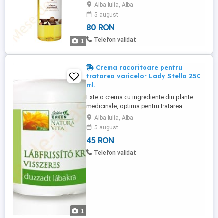
Reface echilibrul natural al pielii, este
Alba Iulia, Alba
bogat in acizi grasi. Uleiul de Ciocolata
5 august
inbunatateste circulatia sangelui pe
80 RON
suprafata corpului, astfel ajuta in
tratamentul de vindecare a celulitei.
Telefon validat
1
Recomandat pentru masaj facial ...
Crema racoritoare pentru
tratarea varicelor Lady Stella 250
ml.
Este o crema cu ingrediente din plante
medicinale, optima pentru tratarea
picioare umflate, obosite si cu varice.
Alba Iulia, Alba
Utilizarea zilnica si regulata a cremei
5 august
racoritoare confera o senzatie de racoare
45 RON
a piciorului, ajuta la contractia venelor si
previne inflamatia. Informatii suplimentare
Telefon validat
si comenzi pe https: ...
1