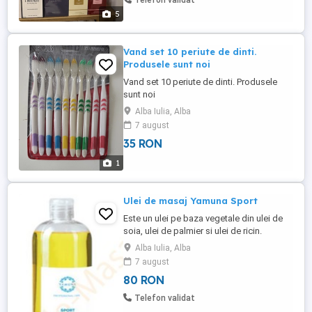
Telefon validat
5
Vand set 10 periute de dinti.
Produsele sunt noi
Vand set 10 periute de dinti. Produsele
sunt noi
Alba Iulia, Alba
7 august
35 RON
1
Ulei de masaj Yamuna Sport
Este un ulei pe baza vegetale din ulei de
soia, ulei de palmier si ulei de ricin.
Uleiuriile esentiale de menta si rozmarin
Alba Iulia, Alba
afecteaza sistemul nervos central
7 august
stimuland astfel mintea oferind o relaxare
80 RON
profunda. Prin efectul lor de racire si
antiinflamtor, inbunatatesc capacitatea de
Telefon validat
concentrare si pot ...