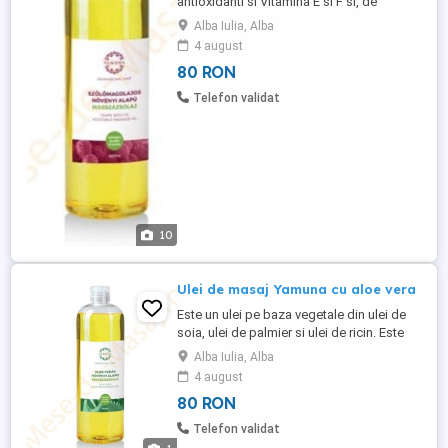
antioxidanti si Vitamina E si F si, de
asemenea, minerale, cum ar fi potasiu,
Alba Iulia, Alba
zinc, cupru, calciu, fosfor, magneziu, fier
4 august
si seleniu. Este potrivit pentru toate tipurile
80 RON
de piele, are proprietati regenerative,
hidratante si ajuta la mentinerea
Telefon validat
elasticitatii ...
10
Ulei de masaj Yamuna cu aloe vera
Este un ulei pe baza vegetale din ulei de
soia, ulei de palmier si ulei de ricin. Este
bogat in vitamine, resurse minerale,
Alba Iulia, Alba
aminoacizi si enzime. Contine mai mult de
4 august
doua sute de substante active, are efect
80 RON
benefic asupra orcarei tip de ten. Are patru
caracteristici principale: fungicid,
Telefon validat
antiinflamator, ...