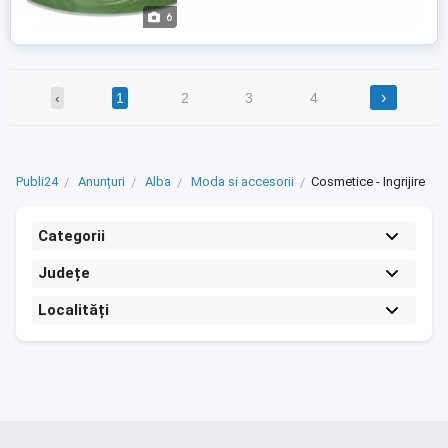
6
›
‹
1
2
3
4
Publi24
Anunțuri
Alba
Moda si accesorii
Cosmetice - Ingrijire
Categorii
Județe
Localități