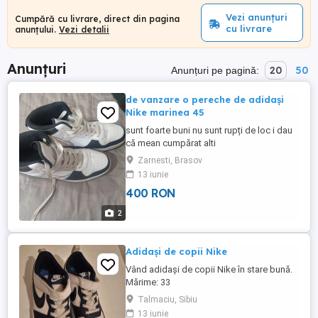
Vezi anunțuri
Cumpără cu livrare, direct din pagina
cu livrare
anunțului.
Vezi detalii
Anunțuri
20
50
Anunțuri pe pagină:
de vanzare o pereche de adidași
Nike marinea 45
sunt foarte buni nu sunt rupți de loc i dau
că mean cumpărat alti
Zarnesti, Brasov
13 iunie
400 RON
2
Adidași de copii Nike
Vând adidași de copii Nike în stare bună.
Mărime: 33
Talmaciu, Sibiu
13 iunie