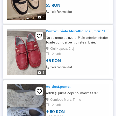
55 RON
Telefon validat
5
Pantofi piele Marelbo rosi, mar 31
Nu au urme de uzura. Piele exterior interior,
foarte comozi pentru fete si baieti.
Marimea 31
Cluj-Napoca, Cluj
12 iunie
45 RON
Telefon validat
5
Adidasi.puma.
Adidași.puma.copi.noi.marimea.37
Comlosu Mare, Timis
12 iunie
80 RON