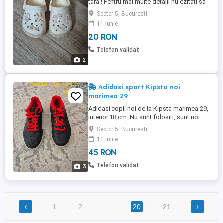
tara ! Pentru mai multe detalii nu ezitati sa
ma contactati !
Sector 5, Bucuresti
11 iunie
20 RON
Telefon validat
2
Adidasi sport Kipsta noi
marimea 29
Adidasi copii noi de la Kipsta marimea 29,
interior 18 cm. Nu sunt folositi, sunt noi.
Livrez si in tara !
Sector 5, Bucuresti
11 iunie
45 RON
Telefon validat
3
‹
›
1
2
…
20
21