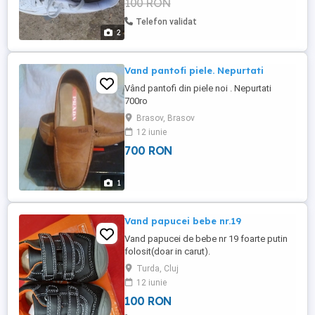
100 RON
Telefon validat
2
Vand pantofi piele. Nepurtati
Vând pantofi din piele noi . Nepurtati
700ro
Brasov, Brasov
12 iunie
700 RON
1
Vand papucei bebe nr.19
Vand papucei de bebe nr 19 foarte putin
folosit(doar in carut).
Turda, Cluj
12 iunie
100 RON