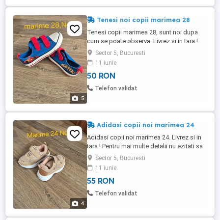
Tenesi noi copii marimea 28
Tenesi copii marimea 28, sunt noi dupa
cum se poate observa. Livrez si in tara !
Pentru mai multe detalii nu ezitati sa ma
Sector 5, Bucuresti
contactati !
11 iunie
50 RON
Telefon validat
5
Adidasi copii noi marimea 24
Adidasi copii noi marimea 24. Livrez si in
tara ! Pentru mai multe detalii nu ezitati sa
ma contactati !
Sector 5, Bucuresti
11 iunie
55 RON
Telefon validat
4