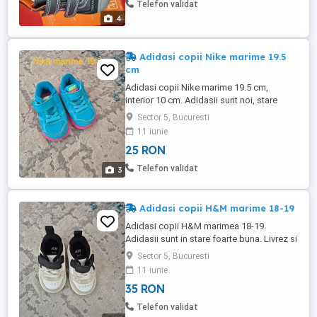
Telefon validat
4
Adidasi copii Nike marime 19.5
cm
Adidasi copii Nike marime 19.5 cm,
interior 10 cm. Adidasii sunt noi, stare
foarte buna. Livrez si in tara. Pentru mai
Sector 5, Bucuresti
multe detalii nu ezitati sa ma contactati !
11 iunie
25 RON
Telefon validat
3
Adidasi copii H&M marime 18-19
Adidasi copii H&M marimea 18-19.
Adidasii sunt in stare foarte buna. Livrez si
in tara ! Pentru mai multe detalii nu ezitati
Sector 5, Bucuresti
sa ma contactati !
11 iunie
35 RON
Telefon validat