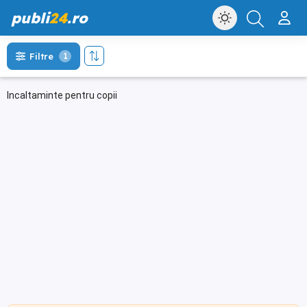
publi
24
.ro
Filtre
1
Incaltaminte pentru copii