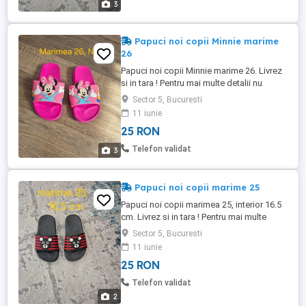
3
Papuci noi copii Minnie marime
26
Papuci noi copii Minnie marime 26. Livrez
si in tara ! Pentru mai multe detalii nu
ezitati sa ma contactati !
Sector 5, Bucuresti
11 iunie
25 RON
Telefon validat
3
Papuci noi copii marime 25
Papuci noi copii marimea 25, interior 16.5
cm. Livrez si in tara ! Pentru mai multe
detalii nu ezitati sa ma contactati !
Sector 5, Bucuresti
11 iunie
25 RON
Telefon validat
2