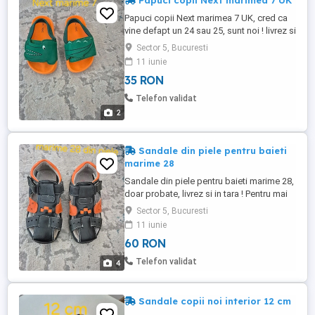
Papuci copii Next marimea 7 UK
Papuci copii Next marimea 7 UK, cred ca
vine defapt un 24 sau 25, sunt noi ! livrez si
in tara ! Pentru mai multe detalii nu ezitati
Sector 5, Bucuresti
sa ma contactati !
11 iunie
35 RON
Telefon validat
2
Sandale din piele pentru baieti
marime 28
Sandale din piele pentru baieti marime 28,
doar probate, livrez si in tara ! Pentru mai
multe detalii nu ezitati sa ma contactati !
Sector 5, Bucuresti
11 iunie
60 RON
Telefon validat
4
Sandale copii noi interior 12 cm