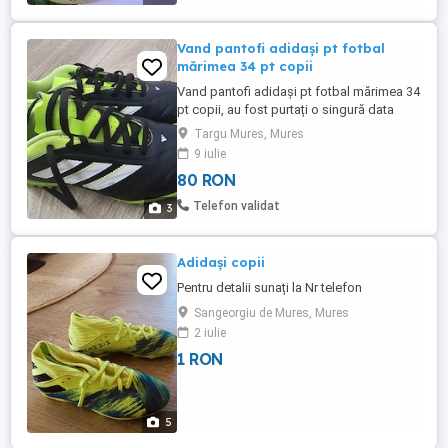
Vand pantofi adidași pt fotbal
mărimea 34 pt copii
Vand pantofi adidași pt fotbal mărimea 34
pt copii, au fost purtați o singură data
Targu Mures, Mures
9 iulie
80 RON
Telefon validat
3
Adidași copii
Pentru detalii sunați la Nr telefon
Sangeorgiu de Mures, Mures
2 iulie
1 RON
5