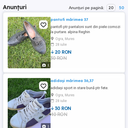
Anunțuri
20
50
Anunțuri pe pagină:
pantofi mărimea 37
pantofi ptr pantaloni sunt din piele comozi
la purtare. alpina Reghin
Ogra, Mures
28 iulie
20 RON
30 RON
1
adidași mărimea 36,37
adidași sport in stare bună ptr fete.
Ogra, Mures
28 iulie
30 RON
40 RON
1