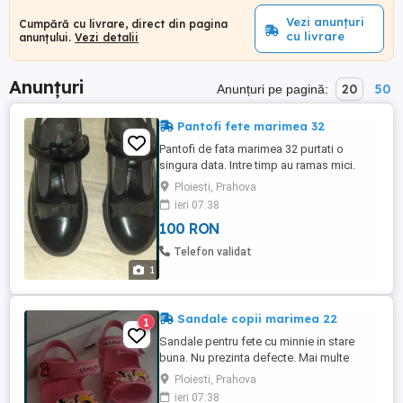
Vezi anunțuri
Cumpără cu livrare, direct din pagina
cu livrare
anunțului.
Vezi detalii
Anunțuri
20
50
Anunțuri pe pagină:
Pantofi fete marimea 32
Pantofi de fata marimea 32 purtati o
singura data. Intre timp au ramas mici.
Masurati in interior au 19.5 cm Trimit si
Ploiesti, Prahova
prin curier
ieri 07:38
100 RON
Telefon validat
1
Sandale copii marimea 22
1
Sandale pentru fete cu minnie in stare
buna. Nu prezinta defecte. Mai multe
detalii la telefon.
Ploiesti, Prahova
ieri 07:38