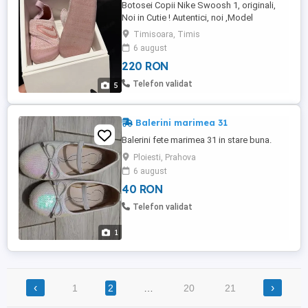
Botosei Copii Nike Swoosh 1, originali,
Noi in Cutie ! Autentici, noi ,Model
Deosebit ! Marimi disponibile: 21 si 23.5
Timisoara, Timis
Nu fac Schimburi, pret fix ! Predare
6 august
personala in Timisoara. Vizitati si celelalte
220 RON
anunturi, Colectii Rare, Editii Limitate,
Modele Deosebite !!! Totul
Telefon validat
5
AUTENTIC,ORIGINAL, GARANTAT !!! Rog ...
Balerini marimea 31
Balerini fete marimea 31 in stare buna.
Ploiesti, Prahova
6 august
40 RON
Telefon validat
1
‹
›
1
2
…
20
21