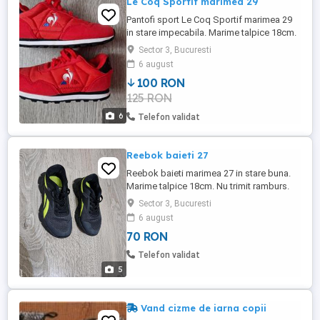
Le Coq Sportif marimea 29
Pantofi sport Le Coq Sportif marimea 29
in stare impecabila. Marime talpice 18cm.
Trimit prin curier după plata integrala a
Sector 3, Bucuresti
produsului. Predare personala in zona
6 august
Vitan sau Branesti Ilfov.
100 RON
125 RON
6
Telefon validat
Reebok baieti 27
Reebok baieti marimea 27 in stare buna.
Marime talpice 18cm. Nu trimit ramburs.
Predare personala in zona Vitan sau
Sector 3, Bucuresti
Branesti Ilfov.
6 august
70 RON
Telefon validat
5
Vand cizme de iarna copii