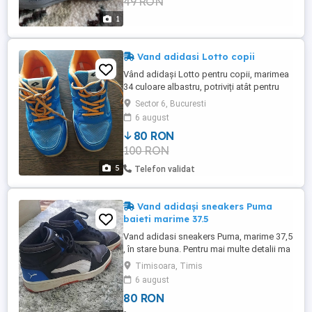
49 RON
1
Vand adidasi Lotto copii
Vând adidași Lotto pentru copii, marimea
34 culoare albastru, potriviți atât pentru
băieți, cât și pentru fete. Perfecti pentru
Sector 6, Bucuresti
activități sportive sau casual. Purtati f
6 august
putin ,se prezinta ca si noi,urme usoare de
80 RON
uzura Pret 80 roni negociabil
100 RON
5
Telefon validat
Vand adidași sneakers Puma
baieti marime 37.5
Vand adidasi sneakers Puma, marime 37,5
, în stare buna. Pentru mai multe detalii ma
puteti contacta telefonic.
Timisoara, Timis
6 august
80 RON