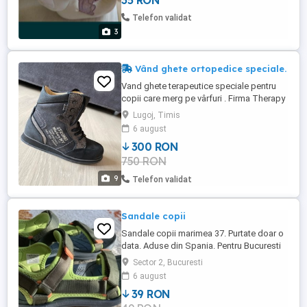
35 RON
Telefon validat
3
Vând ghete ortopedice speciale.
Vand ghete terapeutice speciale pentru
copii care merg pe vârfuri . Firma Therapy
Piedro FOOTWEAR .Culoare negru inchis
Lugoj, Timis
cu gri , ghetele sunt super profesionale.
6 august
La talpa (călcâi ) au întăritoare speciale
300 RON
care ajuta copilul sa meargă corect ( ii
750 RON
îndreaptă mersul), chiar și copiilor care
tind să meargă ...
9
Telefon validat
Sandale copii
Sandale copii marimea 37. Purtate doar o
data. Aduse din Spania. Pentru Bucuresti
si Ilfov, ca sa fie vazute. Pret 39 lei Tel.
Sector 2, Bucuresti
6 august
39 RON