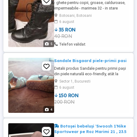
- ghete pentru copii, groase, calduroase,
impermeabile - marimea 32 - in stare
foarte buna, cu mici urme de uzura - negre
Botosani, Botosani
- inalte - pret de noi 230 lei
6 august
35 RON
40 RON
5
Telefon validat
Sandale Bisgaard piele-primii pasi
Detalii produs Sandale pentru primii pași
din piele naturală eco-friendly, atât la
exterior cât și la interior. deschidere largă
Sector 1, Bucuresti
pentru a se încălța ușor închidere cu scai
6 august
călcâi întărit vârful închis pentru a proteja
150 RON
degetele talpă flexibilă din cauciuc natural
200 RON
cu aderență bună normal fit piele naturală
...
4
Botoșei bebeluși 'Swoosh 1'Nike
Sportswear pe Roz Marimi 21 , 23.5