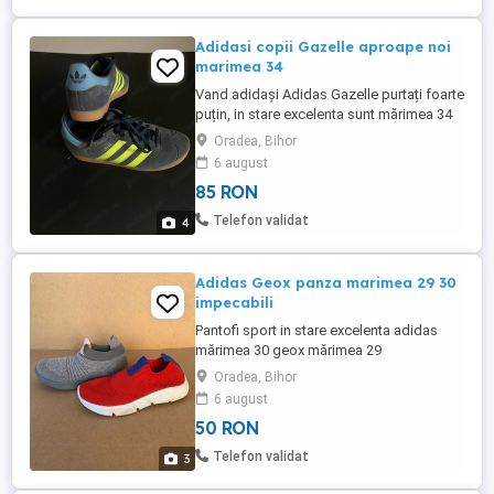
Adidasi copii Gazelle aproape noi
marimea 34
Vand adidași Adidas Gazelle purtați foarte
puțin, in stare excelenta sunt mărimea 34
Oradea, Bihor
6 august
85 RON
Telefon validat
4
Adidas Geox panza marimea 29 30
impecabili
Pantofi sport in stare excelenta adidas
mărimea 30 geox mărimea 29
Oradea, Bihor
6 august
50 RON
Telefon validat
3