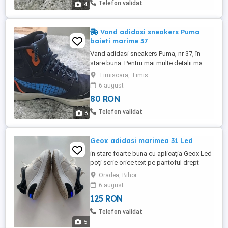
Telefon validat
4
Vand adidasi sneakers Puma
baieti marime 37
Vand adidasi sneakers Puma, nr 37, în
stare buna. Pentru mai multe detalii ma
puteti contacta telefonic.
Timisoara, Timis
6 august
80 RON
Telefon validat
3
Geox adidasi marimea 31 Led
in stare foarte buna cu aplicația Geox Led
poți scrie orice text pe pantoful drept
piele in interior
Oradea, Bihor
6 august
125 RON
Telefon validat
5