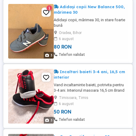
Adidași copii New Balance 500,
1
mărimea 30
Adidași copii, mărimea 30, in stare foarte
bună
Oradea, Bihor
6 august
80 RON
Telefon validat
3
Incaltari baieti 3-4 ani, 16,5 cm
interior
Vand incaltaminte baieti, potrivita pentru
3-4 ani. Interiorul masoara 16,5 cm Brand
Kipsta Stare perfecta
Timisoara, Timis
6 august
50 RON
Telefon validat
3