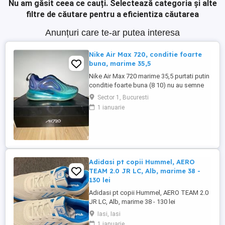
Nu am găsit ceea ce cauți.
Selectează categoria și alte
filtre de căutare pentru a eficientiza căutarea
Anunțuri care te-ar putea interesa
Nike Air Max 720, conditie foarte
buna, marime 35,5
Nike Air Max 720 marime 35,5 purtati putin
conditie foarte buna (8 10) nu au semne
care sa dauneze experientei de purtare
Sector 1, Bucuresti
1 ianuarie
Adidasi pt copii Hummel, AERO
TEAM 2.0 JR LC, Alb, marime 38 -
130 lei
Adidasi pt copii Hummel, AERO TEAM 2.0
JR LC, Alb, marime 38 - 130 lei
Iasi, Iasi
1 ianuarie