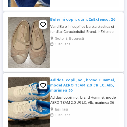
Balerini copii, aurii, InExtenso, 26
Vand Balerini copii cu bareta elastica si
fundita! Caracteristici: Brand: InExtenso;
Culoare: Auriu cu sclipici; Marime: 26;
Sector 3, Bucuresti
Material: Imitatie de piele; Pentru: Fete.
1 ianuarie
Adidasi copii, noi, brand Hummel,
model AERO TEAM 2.0 JR LC, Alb,
marimea 36
Adidasi copii, noi, brand Hummel, model
AERO TEAM 2.0 JR LC, Alb, marimea 36
Iasi, Iasi
1 ianuarie