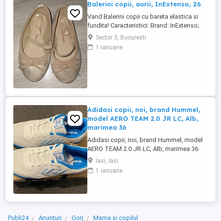
Balerini copii, aurii, InExtenso, 26
Vand Balerini copii cu bareta elastica si
fundita! Caracteristici: Brand: InExtenso;
Culoare: Auriu cu sclipici; Marime: 26;
Sector 3, Bucuresti
Material: Imitatie de piele; Pentru: Fete.
1 ianuarie
Adidasi copii, noi, brand Hummel,
model AERO TEAM 2.0 JR LC, Alb,
marimea 36
Adidasi copii, noi, brand Hummel, model
AERO TEAM 2.0 JR LC, Alb, marimea 36
Iasi, Iasi
1 ianuarie
Publi24
Anunțuri
Gorj
Mama si copilul