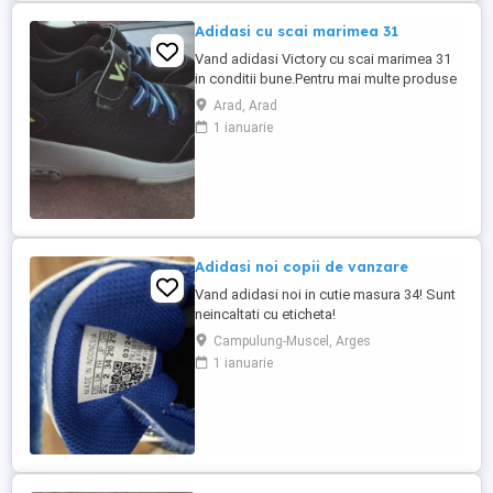
Adidasi cu scai marimea 31
Vand adidasi Victory cu scai marimea 31
in conditii bune.Pentru mai multe produse
vizualizati si celelalte anunturi.Am si haine
Arad, Arad
la lot.
1 ianuarie
Adidasi noi copii de vanzare
Vand adidasi noi in cutie masura 34! Sunt
neincaltati cu eticheta!
Campulung-Muscel, Arges
1 ianuarie