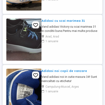
Adidasi cu scai marimea 31
Vand adidasi Victory cu scai marimea 31
in conditii bune.Pentru mai multe produse
vizualizati si celelalte anunturi.Am si haine
Arad, Arad
la lot.
1 ianuarie
Adidasi noi copii de vanzare
Vand adidasi noi in cutie masura 34! Sunt
neincaltati cu eticheta!
Campulung-Muscel, Arges
1 ianuarie