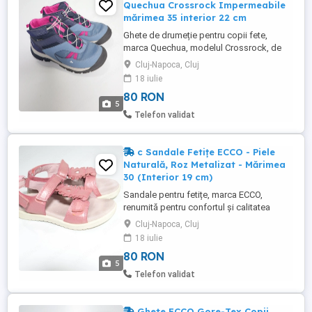
Quechua Crossrock Impermeabile
mărimea 35 interior 22 cm
Ghete de drumeție pentru copii fete,
marca Quechua, modelul Crossrock, de
culoare albastru bleu cu detalii fucsia (roz
Cluj-Napoca, Cluj
intens). Ghetele sunt ideale pentru
18 iulie
drumeții la munte, plimbări în natură sau
80 RON
tabere, oferind suport și protecție. Sunt
5
cunoscute pentru rezistența lor pe teren
Telefon validat
accidentat. Impermeabilitate: ...
c Sandale Fetițe ECCO - Piele
Naturală, Roz Metalizat - Mărimea
30 (Interior 19 cm)
Sandale pentru fetițe, marca ECCO,
renumită pentru confortul și calitatea
încălțămintei pentru copii. Sandalele sunt
Cluj-Napoca, Cluj
realizate din piele naturală de foarte bună
18 iulie
calitate, cu finisaj roz metalizat. Detalii
80 RON
produs: Material: Piele naturală interior
5
exterior (asigură respirația piciorului).
Telefon validat
Culoare: ...
Ghete ECCO Gore-Tex Copii,