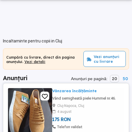
Incaltaminte pentru copii in Cluj
Vezi anunțuri
Cumpără cu livrare, direct din pagina
cu livrare
anunțului.
Vezi detalii
Anunțuri
20
50
Anunțuri pe pagină:
Vânzarea încălțăminte
Vând semigheată piele Hummel nr.46.
Cluj-Napoca, Cluj
4 august
175 RON
Telefon validat