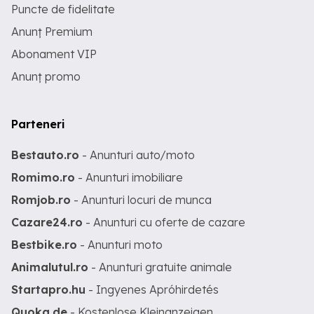
Puncte de fidelitate
Anunț Premium
Abonament VIP
Anunț promo
Parteneri
Bestauto.ro
- Anunturi auto/moto
Romimo.ro
- Anunturi imobiliare
Romjob.ro
- Anunturi locuri de munca
Cazare24.ro
- Anunturi cu oferte de cazare
Bestbike.ro
- Anunturi moto
Animalutul.ro
- Anunturi gratuite animale
Startapro.hu
- Ingyenes Apróhirdetés
Quoka.de
- Kostenlose Kleinanzeigen