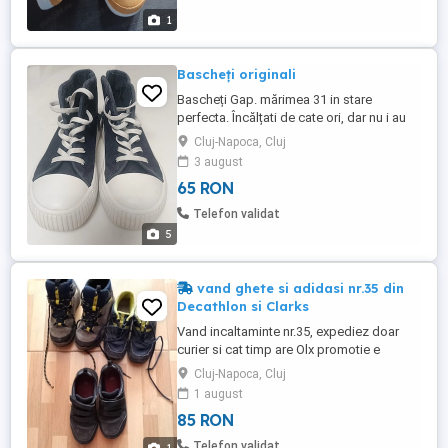
1
Bascheți originali
Bascheți Gap. mărimea 31 in stare
perfecta. Încălțati de cate ori, dar nu i au
plăcut fetiței mele.
Cluj-Napoca, Cluj
3 august
65 RON
Telefon validat
5
vand ghete si adidasi nr.35 din
Decathlon si Clarks
Vand incaltaminte nr.35, expediez doar
curier si cat timp are Olx promotie e
gratuit: 1. ghete impermeabile Decathlon
Cluj-Napoca, Cluj
stare foarte buna -85 lei 2. adidasi Clarks
1 august
negri din piele naturala si adidasi albastri
85 RON
Decathlon, urme de uzura, 20 lei pereche.
Cine ii ia pe toti-100 lei. Anunt pus si in alt
Telefon validat