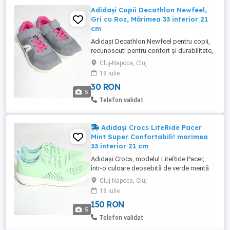
Adidași Copii Decathlon Newfeel,
Gri cu Roz, Mărimea 33 interior 21
cm
Adidași Decathlon Newfeel pentru copii,
recunoscuti pentru confort și durabilitate,
ideali pentru sport, alergare, educație
Cluj-Napoca, Cluj
fizică sau purtare zilnică Mărimea 33
18 iulie
interior 21 cm Design: Modern, unisex
30 RON
fete. Material: Plasă respirabilă (mesh)
5
care previne transpirația piciorului. Sistem
Telefon validat
închidere: Mixt ...
Adidași Crocs LiteRide Pacer
Mint Super Confortabili! marimea
33 interior 21 cm
Adidași Crocs, modelul LiteRide Pacer,
într-o culoare deosebită de verde mentă
(mint green). Marimea 33 interior 21 cm. In
Cluj-Napoca, Cluj
stare foarte buna, fara defecte. Sunt
18 iulie
incredibil de ușori, flexibili și confortabili,
150 RON
perfecți pentru zilele lungi, plimbări sau
5
activități de zi cu zi. Materialul exterior
Telefon validat
Matlite ...