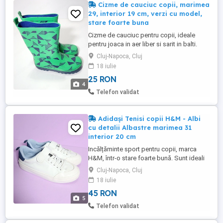
Cizme de cauciuc copii, marimea
29, interior 19 cm, verzi cu model,
stare foarte buna
Cizme de cauciuc pentru copii, ideale
pentru joaca in aer liber si sarit in balti.
Detalii produs: Marime: 29 interior 19 cm
Cluj-Napoca, Cluj
Inaltime: aprox. 18 cm (sunt inalte,
18 iulie
protejeaza bine piciorul) Culoare: Verde
25 RON
vesel cu imprimeu geometric albastru
4
inchis Stare: In stare foarte buna. Talpa
Telefon validat
este solida, ...
Adidași Tenisi copii H&M - Albi
cu detalii Albastre marimea 31
interior 20 cm
Incălțăminte sport pentru copii, marca
H&M, într-o stare foarte bună. Sunt ideali
pentru purtarea zilnică, la școală, grădiniță
Cluj-Napoca, Cluj
sau la joacă, fiind foarte ușor de încălțat.
18 iulie
Detalii principale: Brand: H&M Culoare: Alb
45 RON
imaculat cu accente de albastru închis
5
(navy) la călcâi și interior bleu. Sistem de
Telefon validat
...