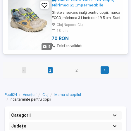
Mărimea 31 Impermeabile
Ghete sneakers înalți pentru copii, marca
ECCO, mărimea 31 ineterior 19.5 cm. Sunt
încălțări de înaltă calitate, ideale pentru
Cluj-Napoca, Cluj
activități în aer liber, drumeții sau purtare
18 iulie
zilnică în sezonul toamnă-primăvară.
70 RON
Caracteristici principale: Tehnologie
GORE-TEX: Membrană 100%
Telefon validat
5
impermeabilă care lasă piciorul ...
›
‹
1
2
Publi24
Anunțuri
Cluj
Mama si copilul
Incaltaminte pentru copii
Categorii
Județe