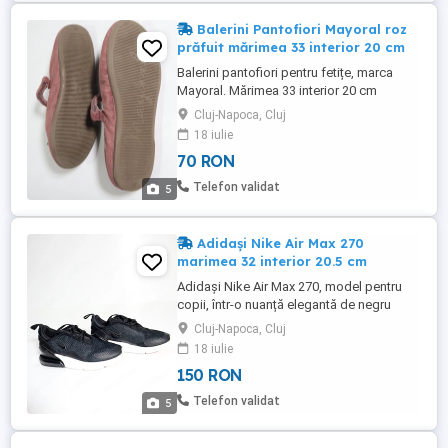
Balerini Pantofiori Mayoral roz
prăfuit mărimea 33 interior 20 cm
Balerini pantofiori pentru fetițe, marca
Mayoral. Mărimea 33 interior 20 cm
Material: Tip piele întoarsă catifea moale
Cluj-Napoca, Cluj
In stare buna, fara defecte. Toate pozele
18 iulie
afișate sunt reale, pentru a oferi o imagine
70 RON
autentică a produsului. Design: Se închid
cu o baretă cu velcro (arici) pentru o
Telefon validat
5
încălțare ușoară. ...
Adidași Nike Air Max 270
marimea 32 interior 20.5 cm
Adidași Nike Air Max 270, model pentru
copii, într-o nuanță elegantă de negru
complet (Triple Black). Marimea 32
Cluj-Napoca, Cluj
interior 20.5 cm Sunt ideali pentru uz
18 iulie
zilnic, școală sau activități sportive
150 RON
ușoare, oferind confortul legendar al
pernei de aer vizibile pe 270 de grade.
Telefon validat
5
Plasă respirabilă la exterior, ...