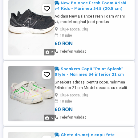
New Balance Fresh Foam Arishi
v4 Kids - Mărimea 34.5 (20.5 cm)
Adidași New Balance Fresh Foam Arishi
v4, model original (cod produs:
PAARIEK4), ideali pentru activități sportive,
Cluj-Napoca, Cluj
școală sau purtare zilnică. Sunt extrem de
18 iulie
ușori, confortabili și oferă o susținere
60 RON
excelentă a piciorului. Detalii principale:
Tehnologie talpă: Fresh Foam oferă o
Telefon validat
2
amortizare ultra-ușoară ...
Sneakers Copii "Paint Splash"
Style - Mărimea 34 interior 21 cm
Sneakers adidași pentru copii, mărimea
34interior 21 cm Model decorat cu detalii
tip "stropi de vopsea" Sistem de închidere
Cluj-Napoca, Cluj
dublu: Șireturi pentru o fixare bună și
18 iulie
bandă velcro (arici) pentru a fi încălțați și
60 RON
descălțați rapid. Talpă confortabila si
moale. Toate pozele afișate sunt reale,
Telefon validat
5
pentru a oferi ...
Ghete drumeție copii fete