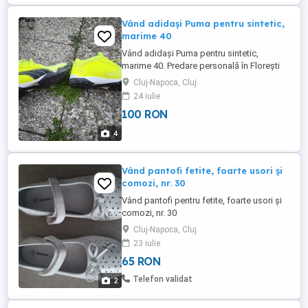
Vând adidași Puma pentru sintetic,
marime 40
Vând adidași Puma pentru sintetic,
marime 40. Predare personală în Florești
sau Cluj-Napoca.
Cluj-Napoca, Cluj
24 iulie
100 RON
4
Vând pantofi fetite, foarte usori și
comozi, nr. 30
Vând pantofi pentru fetite, foarte usori și
comozi, nr. 30
Cluj-Napoca, Cluj
23 iulie
65 RON
Telefon validat
2