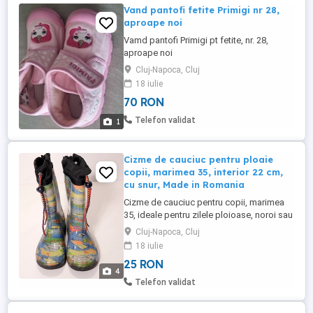
Vand pantofi fetite Primigi nr 28,
aproape noi
Vamd pantofi Primigi pt fetite, nr. 28,
aproape noi
Cluj-Napoca, Cluj
18 iulie
70 RON
Telefon validat
1
Cizme de cauciuc pentru ploaie
copii, marimea 35, interior 22 cm,
cu snur, Made in Romania
Cizme de cauciuc pentru copii, marimea
35, ideale pentru zilele ploioase, noroi sau
joaca prin balti! CARACTERISTICI: Marime:
Cluj-Napoca, Cluj
35,interior 22 cm Design vesel: imprimeu
18 iulie
colorat tip graffiti desene, perfect pentru
25 RON
copii activi. Protectie extra: sunt prevazute
4
cu un manson din material textil in ...
Telefon validat