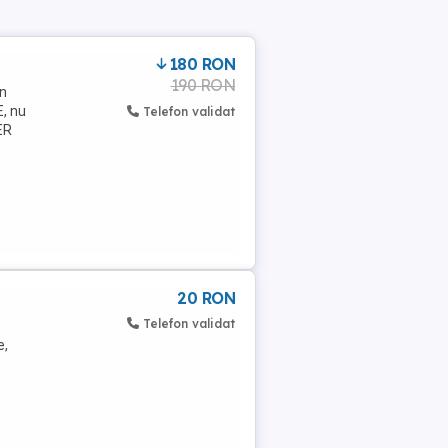
180 RON
190 RON
în
E, nu
Telefon validat
ER
20 RON
Telefon validat
e,