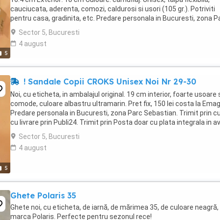
cauciucata, aderenta, comozi, caldurosi si usori (105 gr.). Potriviti
pentru casa, gradinita, etc. Predare personala in Bucuresti, zona P
Sebastian. Trimit ...
Sector 5, Bucuresti
4 august
5
! Sandale Copii CROKS Unisex Noi Nr 29-30
Noi, cu eticheta, in ambalajul original. 19 cm interior, foarte usoare 
comode, culoare albastru ultramarin. Pret fix, 150 lei costa la Emag
Predare personala in Bucuresti, zona Parc Sebastian. Trimit prin cu
cu livrare prin Publi24. Trimit prin Posta doar cu plata integrala in a
Vedeti ...
Sector 5, Bucuresti
4 august
5
Ghete Polaris 35
Ghete noi, cu eticheta, de iarnă, de mărimea 35, de culoare neagră,
marca Polaris. Perfecte pentru sezonul rece!