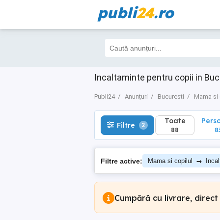
publi
24
.ro
Toate
Perso
Filtre
2
88
83
Incaltaminte pentru copii in Buc
Publi24
Anunțuri
Bucuresti
Mama si 
Toate
Pers
Filtre
2
88
8
→
Filtre active:
Mama si copilul
Incal
Cumpără cu livrare, direct