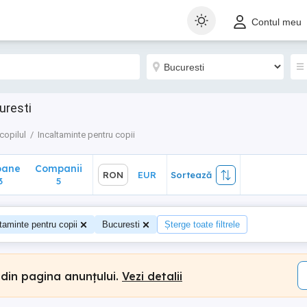
ane
Companii
RON
EUR
Sortează
Contul meu
5
uresti
copilul
Incaltaminte pentru copii
oane
Companii
RON
EUR
Sortează
3
5
taminte pentru copii
Bucuresti
Șterge toate filtrele
 din pagina anunțului.
Vezi detalii