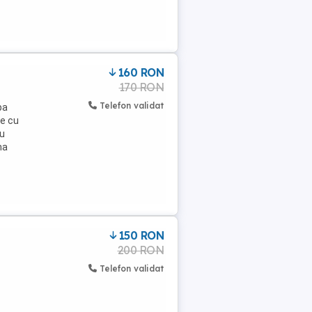
160 RON
170 RON
Telefon validat
pa
ie cu
ru
ma
150 RON
200 RON
Telefon validat