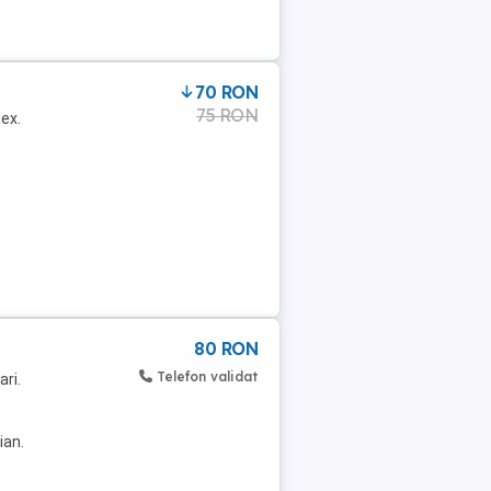
70 RON
75 RON
lex.
80 RON
Telefon validat
ari.
ian.