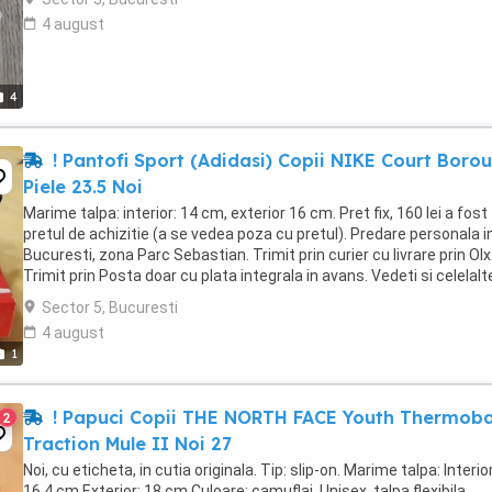
4 august
4
! Pantofi Sport (Adidasi) Copii NIKE Court Boro
Piele 23.5 Noi
Marime talpa: interior: 14 cm, exterior 16 cm. Pret fix, 160 lei a fost
pretul de achizitie (a se vedea poza cu pretul). Predare personala i
Bucuresti, zona Parc Sebastian. Trimit prin curier cu livrare prin Olx
Trimit prin Posta doar cu plata integrala in avans. Vedeti si celelalt
anunturi ale ...
Sector 5, Bucuresti
4 august
1
! Papuci Copii THE NORTH FACE Youth Thermoba
2
Traction Mule II Noi 27
Noi, cu eticheta, in cutia originala. Tip: slip-on. Marime talpa: Interior
16.4 cm Exterior: 18 cm Culoare: camuflaj. Unisex, talpa flexibila,