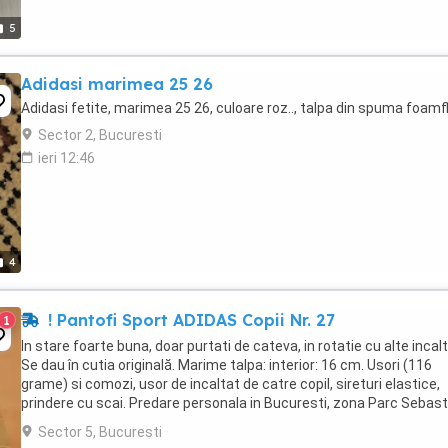
5
Adidasi marimea 25 26
Adidasi fetite, marimea 25 26, culoare roz.., talpa din spuma foamf
Sector 2, Bucuresti
ieri 12:46
4
! Pantofi Sport ADIDAS Copii Nr. 27
1
In stare foarte buna, doar purtati de cateva, in rotatie cu alte incalt
Se dau în cutia originală. Marime talpa: interior: 16 cm. Usori (116
grame) si comozi, usor de incaltat de catre copil, sireturi elastice,
prindere cu scai. Predare personala in Bucuresti, zona Parc Sebast
Trimit prin curier ...
Sector 5, Bucuresti