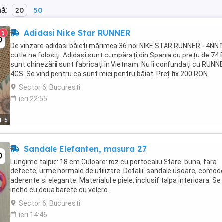
nă:
20
50
Adidasi Nike Star RUNNER
1
De vinzare adidasi băieți mărimea 36 noi NIKE STAR RUNNER - 4NN 
cutie ne folosiți. Adidași sunt cumpărați din Spania cu prețu de 74 
sunt chinezării sunt fabricați în Vietnam. Nu îi confundați cu RUNN
4GS. Se vind pentru ca sunt mici pentru băiat. Preț fix 200 RON.
Sector 6, Bucuresti
ieri 22:55
5
Sandale Elefanten, masura 27
Lungime talpic: 18 cm Culoare: roz cu portocaliu Stare: buna, fara
defecte; urme normale de utilizare. Detalii: sandale usoare, comod
aderente si elegante. Materialul e piele, inclusif talpa interioara. Se
inchd cu doua barete cu velcro.
Sector 6, Bucuresti
ieri 14:46