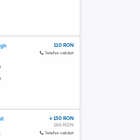
110 RON
ugh
Telefon validat
n
.
e
150 RON
ll
160 RON
Telefon validat
: