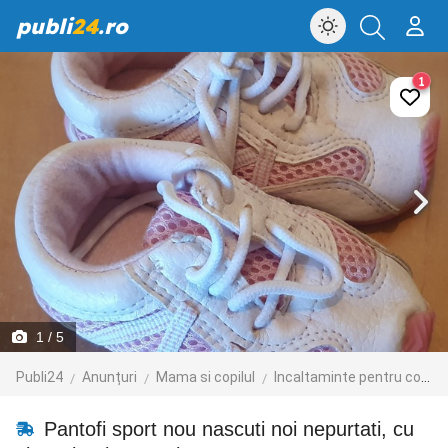
publi
24
.ro
1
1
/ 5
Publi24
Anunțuri
Mama si copilul
Incaltaminte pentru copii
Pantofi sport nou nascuti noi nepurtati, cu