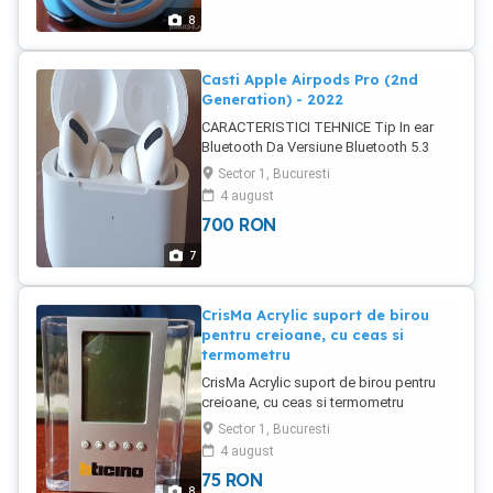
8
Casti Apple Airpods Pro (2nd
Generation) - 2022
CARACTERISTICI TEHNICE Tip In ear
Bluetooth Da Versiune Bluetooth 5.3
True Wireless Da Functii Rezistent la
Sector 1, Bucuresti
apa Microfon Izolare zgomot exterior
4 august
Raza maxima semnal 10 m
700
RON
CARACTERISTICI GENERALE Continut
pachet 1 x Cablu de incarcare 1 x Casti 1
7
x Carcasa de incarcare 4 x Set dopuri
Culoare Alb
CrisMa Acrylic suport de birou
pentru creioane, cu ceas si
termometru
CrisMa Acrylic suport de birou pentru
creioane, cu ceas si termometru
Dimensiuni: 12x10.5x5 cm Greutate: 219
Sector 1, Bucuresti
g Afiseaza: zi, ora, data si termometru
4 august
Produsul este nou, nefolosit. Un
75
RON
excelent cadou.
8