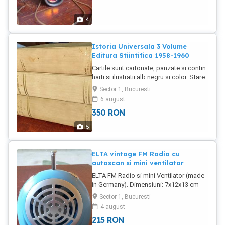
Jean Pierre Adam Arheologia intre
adevar si impostura;Ed. Meridiane(1978)
4
47. Erwin Panofsky Arta si semnificatie ;
Ed. Meridiane (1980) 48. Constantin
Daniel Civilizatia Feniciana; ( 1979 ) ed.
Istoria Universala 3 Volume
Sport- turism 49.Viorica Guy Marica
Editura Stiintifica 1958-1960
Clasicismul in pictura francza
Cartile sunt cartonate, panzate si contin
50.Adriana Botez- Crainic Arta formei;
harti si ilustratii alb negru si color. Stare
Ed. Orator (1993)
foarte buna. Se vand numai impreuna.
Sector 1, Bucuresti
Editura Stiintifica 1958-1960.
6 august
350
RON
5
ELTA vintage FM Radio cu
autoscan si mini ventilator
ELTA FM Radio si mini Ventilator (made
in Germany). Dimensiuni: 7x12x13 cm
Greutate 200 g 4xAA baterii (Duracel -
Sector 1, Bucuresti
incluse in pret) Mufa pentru conectare la
4 august
curent continuu 6V Produsul este nou,
215
RON
nefolosit.