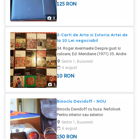
125
RON
Nylon Culoare: Bleu Dimensiuni:
345x250x45 mm
8
2-Carti de Arta si Istoria Artei de
la 10 Lei negociabil
34. Roger Avermaete Despre gust si
culoare; Ed. Meridiane (1971) 35. Andre
Malraux Capul de obsidian; Ed.
Sector 1, Bucuresti
Meridiane (1977) 36. Henri Perruchot
6 august
Viata lui Cezanne ; Ed. Meridiane (1969)
10
RON
37. Henri Perruchot Viata lui Toulouse
Lautrec; Ed. Meridiane (1969) 38. Tudor
3
Octavian Vermeer si criticii sai ; Ed.
Meridiane (1988) 40. Dmitri Lihaciov
Prerenasterea rusa ; Ed. Meridiane
Binoclu Davidoff - NOU
(1975) 41. Richard Brilliant Arta romana
Binoclu Davidoff cu husa. Nefolosit.
de la Republica la Constantin;Ed.
Pentru interior sau exterior.
Meridiane(1979) 43. Jean Marie Casal
Civilizatia Indusului si enigmele ei; Ed.
Sector 1, Bucuresti
Meridiane (1978) 45. Jean Cassou
6 august
Panorama artelor plastic
150
RON
contemporane;Ed. Meridiane(1971) 46.