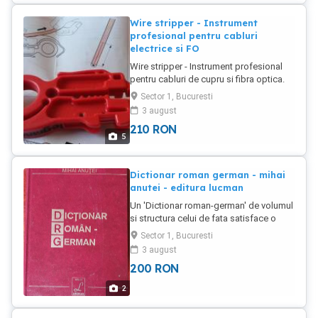
Wire stripper - Instrument
profesional pentru cabluri
electrice si FO
Wire stripper - Instrument profesional
pentru cabluri de cupru si fibra optica.
Volum: 0.369 dmc Greutate: 53 de
Sector 1, Bucuresti
grame Taie si indeparteaza camasa
3 august
cablului prin simpla rotire fara sa
210
RON
afecteze conductorul. Instructiuni de
5
folosire incluse.
Dictionar roman german - mihai
anutei - editura lucman
Un 'Dictionar roman-german' de volumul
si structura celui de fata satisface o
veche cerinta lexicografica. Cele
Sector 1, Bucuresti
aproximativ 60000 de cuvinte-titlu
3 august
romanesti si corespondentele lor in
200
RON
limba germana evidentiaza limbajul
colocvial, social-politic, economic,
2
tehnico-stiintific, cultural-artistic si
sportiv folosit curent in activitati