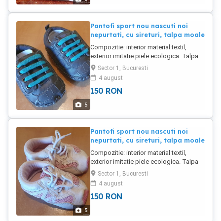
Pantofi sport nou nascuti noi
nepurtati, cu sireturi, talpa moale
Compozitie: interior material textil,
exterior imitatie piele ecologica. Talpa
piele ecologica, moale confortabila.
Sector 1, Bucuresti
Bonus sosete asortate bebe.
4 august
150
RON
5
Pantofi sport nou nascuti noi
nepurtati, cu sireturi, talpa moale
Compozitie: interior material textil,
exterior imitatie piele ecologica. Talpa
cauciuc moale confortabil. Bonus
Sector 1, Bucuresti
batista bebe.
4 august
150
RON
5