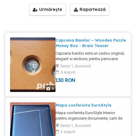
Urmărește
Raportează
Capcana Banilor – Wooden Puzzle
Money Box - Brain Teaser
Capcana banilor este un cadou original,
elegant si exclusiv, pentru persoane
interesate de rezolvarea jocurilor de
Sector 1, Bucuresti
inteligenta. Este construita manual, din
6 august
lemn frumos finisat, cu mici
130
RON
componente metalice, si are
dimensiunile: 200x97 mm. Simplitatea
4
mecanismului si rezistenta materialelor
ii ofera o durata mare de viata, fiind
ideala pentru pastrarea indelungata a
Mapa conferinta EuroStyle
unor bancnote de valoare din colectia
Mapa conferinta EuroStyle Interior
personala. Pentru o mai buna intelegere
pentru organizare documente, carti de
a functionalitatii mecanismului va pot
vizita, carduri bancare, suport notepad.
trimite un filmulet de prezentare.
Sector 1, Bucuresti
Notepad A4 inclus. Inchidere cu
6 august
fermoar. Tip clipboard: dublu Material: