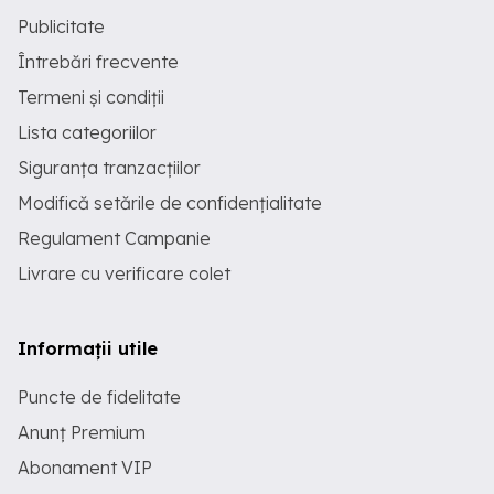
Arta egeeana; Ed. Meridiane (1980) 30.
Publicitate
Rudolf Arnheim Forta centrului vizual;
Ed. Meridiane (1995) 31. Miloslav Stingl
Întrebări frecvente
Indienii precolumbieni; Ed. Meridiane
(1979) 32. Max Loreau Jean Dubuffet.
Termeni și condiții
Strategia creatiei; Ed. Meridiane (1978)
33. Dominique Sourdel/ Janine Sourdel
Lista categoriilor
Thomine Civilizatia islamului clasic vol
1, 2 si 3; Ed. Meridiane (1975) 34. Roger
Siguranța tranzacțiilor
Avermaete Despre gust si culoare; Ed.
Modifică setările de confidențialitate
Meridiane (1971) 35. Andre Malraux
Capul de obsidian; Ed. Meridiane (1977)
Regulament Campanie
36. Henri Perruchot Viata lui Cezanne ;
Ed. Meridiane (1969)
Livrare cu verificare colet
Informații utile
Puncte de fidelitate
Anunț Premium
Abonament VIP