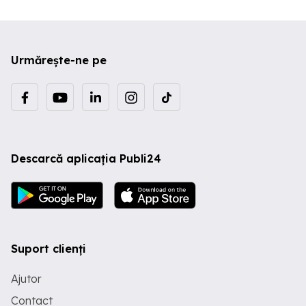
Francois Hebert-Stevens/ Francois Cali
Arta conchistadorilor; Ed. Meridiane
(1971) 12. John Rewald
Postimpresionismul; Ed. Meridiane
(1978) 13. Jurgis Baltrusaitis Formari,
Urmărește-ne pe
deformari; Ed. Meridiane (1989) 14.
Nathan Knobler Dialogul vizual vol 1 si 2;
Ed. Meridiane 17. Viktor Lazarev
Originile Renasterii italiene.
Quattrocento-ul timpuriu; Ed. Meridiane
(1985) 18. Viktor Lazarev Originile
Renasterii italiene. Protorenasterea;Ed.
Meridiane(1983) 19. Jean Cassou
Descarcă aplicația Publi24
Panorama artelor plastic contemporane;
Ed. Meridiane (1971) 20. Vasile Florea
Pictura rusa; Ed. Meridiane (1973) 21.
Walter Mehring Pictura excomunicata ;
Ed. Meridiane (1975) 22. Rene de Solier
Arta si imaginarul; Ed. Meridiane (1978)
23. Henri Ficollon - Arta sculptorilor
Suport clienți
romanici; Ed. Meridiane (1989) 24.
Kenneth Clark Reolta romanica; Ed.
Meridiane (1981) 25. George Dennis -
Ajutor
Lumea etruscilor vol 1 si 2; Ed.
Meridiane (1982) 29. Bogdan Rutkowski
Contact