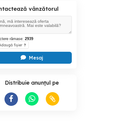
ntactează vânzătorul
ctere rămase:
2939
daugă fișier
?
Mesaj
Distribuie anunțul pe