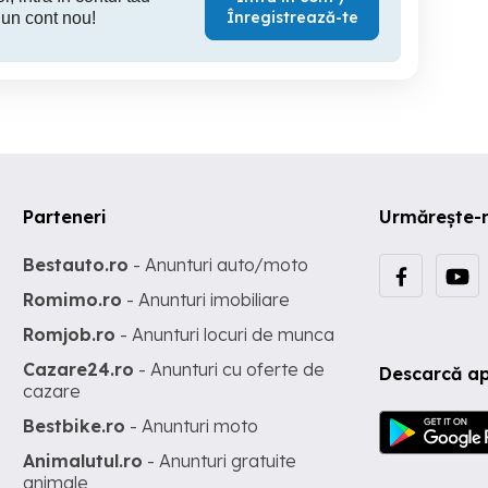
Înregistrează-te
 un cont nou!
Parteneri
Urmărește-
Bestauto.ro
- Anunturi auto/moto
Romimo.ro
- Anunturi imobiliare
Romjob.ro
- Anunturi locuri de munca
Cazare24.ro
- Anunturi cu oferte de
Descarcă ap
cazare
Bestbike.ro
- Anunturi moto
Animalutul.ro
- Anunturi gratuite
animale