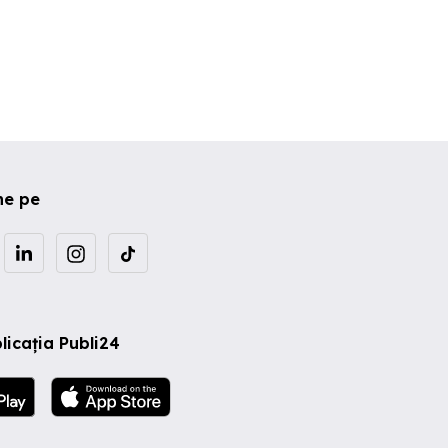
ne pe
licația Publi24