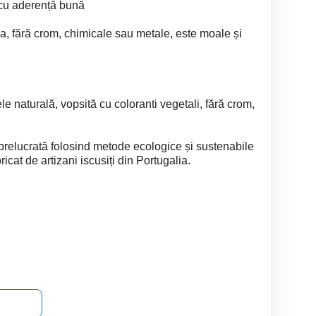
l cu aderență bună
a, fără crom, chimicale sau metale, este moale și
ele naturală, vopsită cu coloranti vegetali, fără crom,
prelucrată folosind metode ecologice și sustenabile
cat de artizani iscusiți din Portugalia.