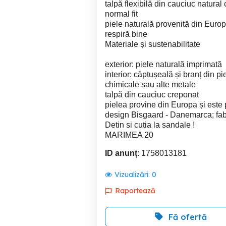
talpă flexibilă din cauciuc natura
normal fit
piele naturală provenită din Europ
respiră bine
Materiale și sustenabilitate
exterior: piele naturală imprimată
interior: căptușeală și branț din pi
chimicale sau alte metale
talpă din cauciuc creponat
pielea provine din Europa și este 
design Bisgaard - Danemarca; fabri
Detin si cutia la sandale !
MARIMEA 20
ID anunț
: 1758013181
Vizualizări:
0
Raportează
Fă ofertă