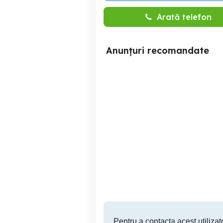
Arată telefon
Anunțuri recomandate
Tenisi inalti fetite
MAYORAL marimea 32 -
Noi cu eticheta
Ramnicu Valcea
120 RON
Pentru a contacta acest utilizato