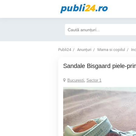
publi
24
.ro
Publi24
Anunțuri
Mama si copilul
In
Sandale Bisgaard piele-pri
Bucuresti
,
Sector 1