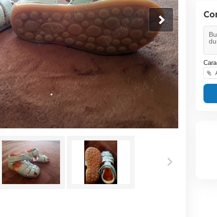
Co
Cara
A