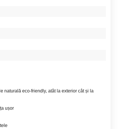
 naturală eco-friendly, atât la exterior cât și la
ța ușor
tele