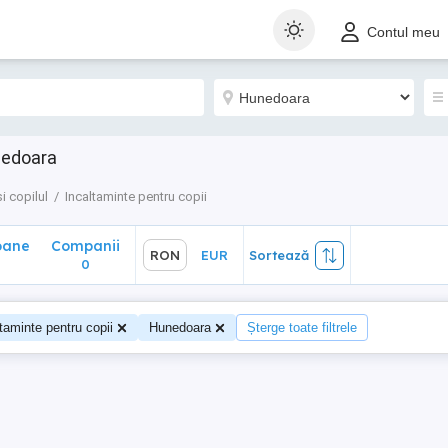
ane
Companii
RON
EUR
Sortează
Contul meu
0
nedoara
 copilul
Incaltaminte pentru copii
oane
Companii
RON
EUR
Sortează
0
taminte pentru copii
Hunedoara
Șterge toate filtrele