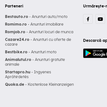
Parteneri
Urmărește-
Bestauto.ro
- Anunturi auto/moto
Romimo.ro
- Anunturi imobiliare
Romjob.ro
- Anunturi locuri de munca
Cazare24.ro
- Anunturi cu oferte de
Descarcă ap
cazare
Bestbike.ro
- Anunturi moto
Animalutul.ro
- Anunturi gratuite
animale
Startapro.hu
- Ingyenes
Apróhirdetés
Quoka.de
- Kostenlose Kleinanzeigen