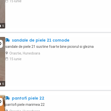
15 iunie
5
sandale de piele 21 comode
sandale de piele 21 sustine foarte bine piciorul si glezna
Orastie, Hunedoara
15 iunie
5
pantofi piele 22
pantofi piele marimea 22