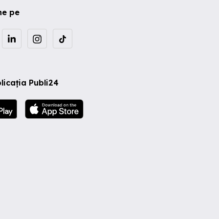
ne pe
licația Publi24