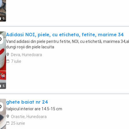
5
Adidasi NOI, piele, cu eticheta, fetite, marime 34
Vand adidasi din piele pentru fetite, NOI, cu etichetă, marimea 34,a
dungi roșii din piele lacuita
Deva, Hunedoara
7 iulie
5
ghete baiat nr 24
talpicul interior are 14.5-15 cm
Orastie, Hunedoara
25 iunie