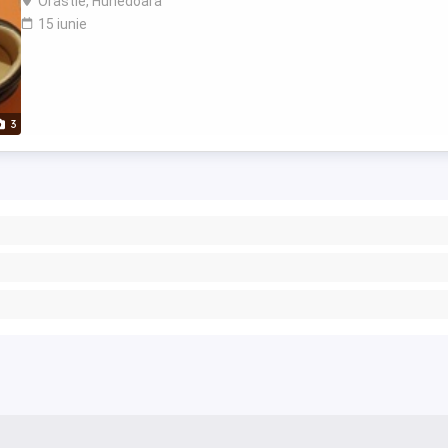
Orastie, Hunedoara
15 iunie
3