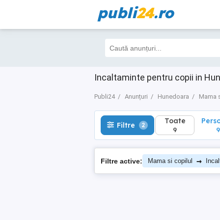
publi
24
.ro
Toate
Perso
Filtre
2
9
9
Incaltaminte pentru copii in Hu
Publi24
Anunțuri
Hunedoara
Mama si
Toate
Pers
Filtre
2
9
9
→
Filtre active:
Mama si copilul
Incal