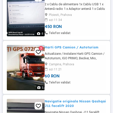
2 x Cablu de alimentare 1x Cablu USB 1 x
Antenă radio 1 x Adaptor antenă 1 x Cablu
RCA 1 x Antenă GPS 1 x Cablu intrare
Ploiesti, Prahova
cameră Android 10 1 x Microfon predare
azi 11:34
personală
450 RON
Telefon validat
5
Harti GPS Camion / Autoturism
3
Actualizare / Instalare Harti GPS Camion /
Autoturism, IGO PRIMO, Becker, Mio,
Navon, Serioux, Evolio, etc
Campina, Prahova
azi 11:21
60 RON
Telefon validat
1
Navigatie originala Nissan Qashqai
J11 facelift 2020
Navigatie Nissan Qashqai J11 fecelift