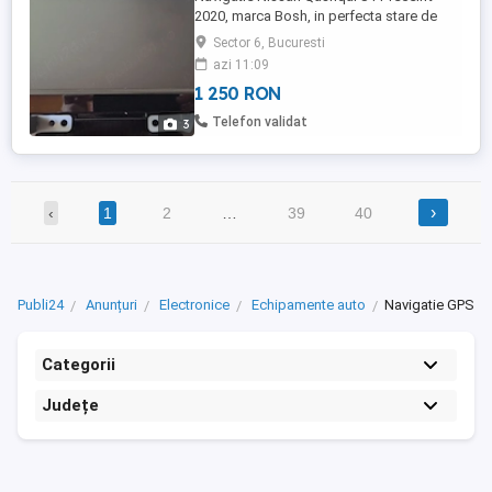
2020, marca Bosh, in perfecta stare de
functionare si vizuala. Masina de pe care
Sector 6, Bucuresti
s-a demontat are 40000 km la bord.
azi 11:09
1 250 RON
Telefon validat
3
›
‹
1
2
…
39
40
Publi24
Anunțuri
Electronice
Echipamente auto
Navigatie GPS
Categorii
Județe