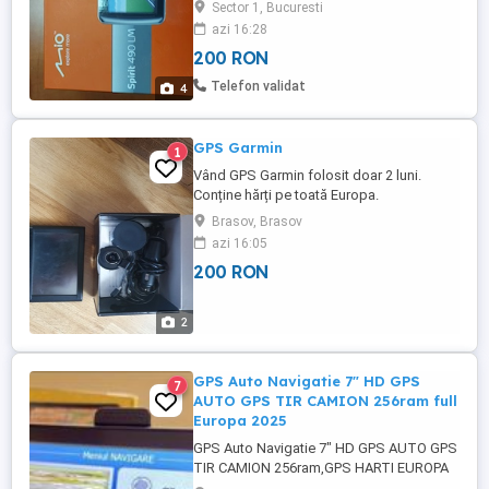
probat, programul de harti este actualizat.
Sector 1, Bucuresti
azi 16:28
200 RON
Telefon validat
4
GPS Garmin
1
Vând GPS Garmin folosit doar 2 luni.
Conține hărți pe toată Europa.
Brasov, Brasov
azi 16:05
200 RON
2
GPS Auto Navigatie 7" HD GPS
7
AUTO GPS TIR CAMION 256ram full
Europa 2025
GPS Auto Navigatie 7" HD GPS AUTO GPS
TIR CAMION 256ram,GPS HARTI EUROPA
2025 APARATE GPS NOI NAVIGATIE 7"HD