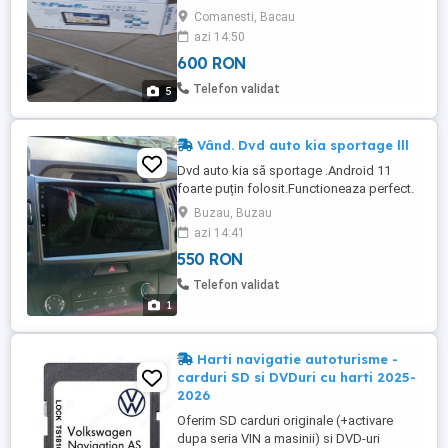
Comanesti, Bacau
azi 14:50
600 RON
Telefon validat
5
Vând. Dvd auto kia sportage lll
Dvd auto kia să sportage .Android 11
foarte puțin folosit.Functioneaza perfect.
Buzau, Buzau
azi 14:41
550 RON
Telefon validat
1
Harti navigatie autoturisme -
carduri SD si DVDuri cu harti 2025-
2026
Oferim SD carduri originale (+activare
dupa seria VIN a masinii) si DVD-uri