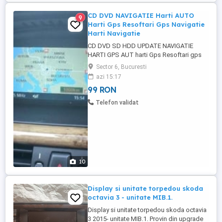
LEXUS, MASERATI, MAYBACH, MAZDA, ...
CD DVD NAVIGATIE Harti AUTO
9
Harti Gps Resoftari Gps Navigatie
Harti Navigatie
CD DVD SD HDD UPDATE NAVIGATIE
HARTI GPS AUT harti Gps Resoftari gps
Navigatie AUTO. TEL DVD CD SD UPDATE
Sector 6, Bucuresti
Harti navigatie auto cd dvd-Romania
azi 15:17
Europa 2022 Bmw seria 1, 3, 5, 6, 7, x3, x5,
99 RON
x6, z4, z8. ( navi profesional,
business,high, mk1,mk2,mk3,mk4) Audi
Telefon validat
a3, a4, a5, a6, a8, q7 (mmi dvd, mmi ...
10
Display si unitate torpedou skoda
octavia 3 - unitate MIB.1.
Display si unitate torpedou skoda octavia
3 2015- unitate MIB.1. Provin din upgrade