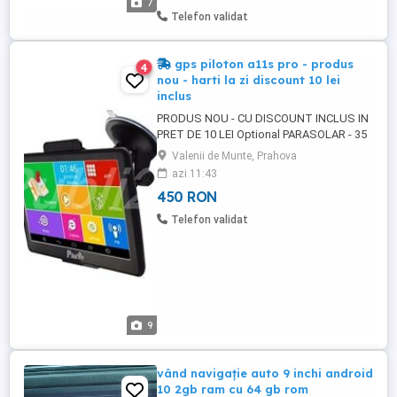
7
buc. 350 lei 2 buc. 345 lei/buc. 3 buc. 340
Telefon validat
lei./buc. Soft integrat: IGO ...
gps piloton a11s pro - produs
4
nou - harti la zi discount 10 lei
inclus
PRODUS NOU - CU DISCOUNT INCLUS IN
PRET DE 10 LEI Optional PARASOLAR - 35
lei. Transport cu FAN COURIER 20 lei FARA
Valenii de Munte, Prahova
Km EXTRA. PRET: 1 buc. 480 lei 2 buc. 475
azi 11:43
lei buc. 3 buc. 470 lei. buc. Carcasa: ABS,
450 RON
finisaj superior Ecran: HD 7 inch (18cm) -
CAPACITIV DE TABLETA!!! (acesta avand
Telefon validat
un contrast mai ...
9
vând navigație auto 9 inchi android
10 2gb ram cu 64 gb rom