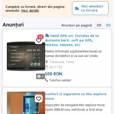
Vezi anunțuri
Cumpără cu livrare, direct din pagina
cu livrare
anunțului.
Vezi detalii
Anunțuri
20
50
Anunțuri pe pagină:
Vand GPS-uri. Instalez de la
13
distanta harti, soft pe GPS,
telefon, tableta, etc.
Pentru informatii suplimentare lasati un
numar de telefon si va sun eu! Unele
operatiuni se pot face si de la distanta!!!
Timisoara, Timis
Activez navigatie Dacia, Renault, Ford, etc.
azi 17:52
si instalez cele mai noi harti. Activarea se
100 RON
face doar din soft. Activez Android Auto,
5
Apple CarPlay, Mirrolink, video in mers, ...
Telefon validat
confort si siguranta cu Mio explore
more
dispozitiv de navigatie Mio explore more
Spirit 490LM nou, nefolosit, a fost doar