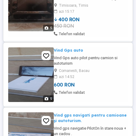
al masinii personale. Predare în Timișoara.
Timisoara, Timis
azi 15:17
400 RON
450 RON
5
Telefon validat
Vind Gps auto
Vind Gps auto pilot pentru camion si
autoturism
Comanesti, Bacau
azi 14:52
600 RON
Telefon validat
5
Vind gps navigati pentru camioane
și autoturism.
Vind gps navigatie PilotOn în stare noua +
un cadou .