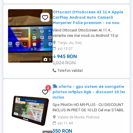
Ottocast OttoScreen AI 11.4 Apple
CarPlay Android Auto Cameră
Marșarier Folie premium - ca nou
Vând Ottocast OttoScreen AI 11.4 ,
varianta cea mai nouă cu Android 15 și
cameră de marșarier inclusă. Dispozitivul
Targu Jiu, Gorj
este în stare impecabilă, folosit foarte
azi 12:07
puțin, fără zgârieturi sau defecte. Din
945 RON
prima zi a fost protejat cu folie premium
5
1,024 RON
pentru ecran, iar în pachet ofer și încă o
folie de rezervă, ...
Telefon validat
oferta - gps sistem de navigatie
2
piloton m9plus 8gb - discount 10 lei
inclus
Gps PilotOn HD M9 PLUS - CU DISCOUNT
INCLUS IN PRET DE 10 LEI Cel mai STABIL
si VANDUT GPS de la PilotON. Actualizat
Valenii de Munte, Prahova
la zi. PRODUS NOU - M9 plus Optional
azi 11:44
parasolar - 45 lei. Transport cu FAN
350 RON
COURIER 20 lei FARA Km EXTRA. PRET: 1