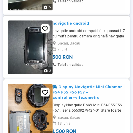
Telefon validat
pe un Opel Astra G. Opelul ...
5
navigatie android
navigatie android compatibil cu passat b7
cu mufa pentru camera originală navigația
este noua.
Bacau, Bacau
7 iulie
500 RON
Telefon validat
2
Display Navigatie Mini Clubman
F54 F55 F56 F57 +
controller+vitezometru
Display Navigatie BMW Mini F54 F55 F56
F57 ...seria 65509279424-01 Stare foarte
buna Controler seria 2315 Vitezometru
Bacau, Bacau
seria 0000462984 in MILE Relatii la telefon.
13 iunie
1 500 RON