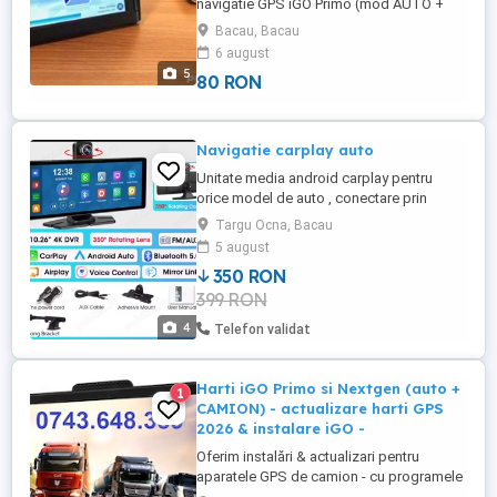
navigatie GPS iGO Primo (mod AUTO +
mod CAMION) sau iGO Nextgen Android
Bacau, Bacau
(pentru telefoane, tablete si unele aparate
6 august
GPS dedicate). Pachetul contine: - ultimele
5
80 RON
actualizari de harti, puncte de interes,
camere radar fixe, fișiere restricții mod
CAMION, lansate în 2026 - ...
Navigatie carplay auto
Unitate media android carplay pentru
orice model de auto , conectare prin
bluetooth cu telefonul, cu aplicații de
Targu Ocna, Bacau
navigatie gen Maps, Waze, cu YouTube și
5 august
Spotify, cu camera 350 grade, cu două
350 RON
moduri de prindere, pe bord și pe parbriz,
399 RON
nou, in perfectă stare de funcționare, cu
alimentare la bricheta auto, ...
4
Telefon validat
Harti iGO Primo si Nextgen (auto +
1
CAMION) - actualizare harti GPS
2026 & instalare iGO -
Oferim instalări & actualizari pentru
aparatele GPS de camion - cu programele
IGO PRIMO si NEXTGEN (Android). Ambele