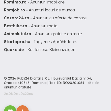
Romimo.ro
- Anunturi imobiliare
Romjob.ro
- Anunturi locuri de munca
Cazare24.ro
- Anunturi cu oferte de cazare
Bestbike.ro
- Anunturi moto
Animalutul.ro
- Anunturi gratuite animale
Startapro.hu
- Ingyenes Apróhirdetés
Quoka.de
- Kostenlose Kleinanzeigen
© 2026 Publi24 Digital S.R.L. | Bulevardul Dacia nr 34,
Oradea 410346, Romania | Tax ID: RO20201084 -
site de
anunturi gratuite
26.08.06.c0c206c