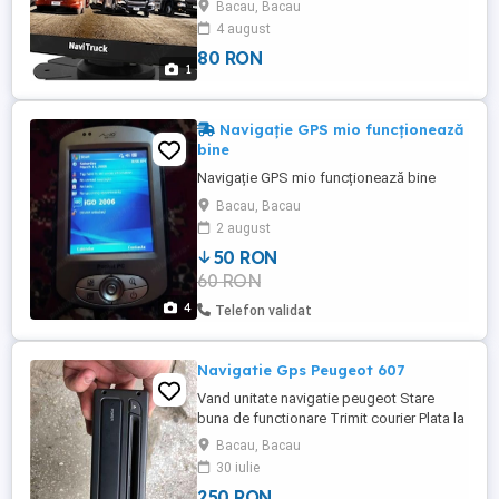
Bacau, Bacau
programe funcționează atât în mod
4 august
autoturism cat si în mod CAMION.
80 RON
Pachetul cuprinde: -ultimele lansari de
1
harti (MARTIE 2026) -puncte de interes -
fișiere de restricții mod camion -alerte ...
Navigație GPS mio funcționează
bine
Navigație GPS mio funcționează bine
Bacau, Bacau
2 august
50 RON
60 RON
4
Telefon validat
Navigatie Gps Peugeot 607
Vand unitate navigatie peugeot Stare
buna de functionare Trimit courier Plata la
destinatar
Bacau, Bacau
30 iulie
250 RON