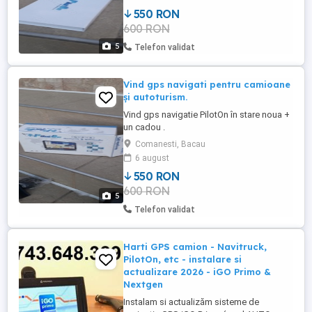
550 RON
600 RON
5
Telefon validat
Vind gps navigati pentru camioane
și autoturism.
Vind gps navigatie PilotOn în stare noua +
un cadou .
Comanesti, Bacau
6 august
550 RON
600 RON
5
Telefon validat
Harti GPS camion - Navitruck,
PilotOn, etc - instalare si
actualizare 2026 - iGO Primo &
Nextgen
Instalam si actualizăm sisteme de