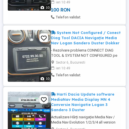
ieri 10:49
LODGY / CLIO.4 CAPTUR TRAFIC OPEL
10
100 RON
VIVARO _ Media Nav 1 ( soft de fabrica
intre 1.1.3 si 4.1.0 ) * Doar Romania si
Telefon validat
Bulgaria costa 50 lei * Full Full Europa
costa 100 lei * ...
System Not Configured / Conect
Diag Tool DACIA Navigație Media
Nav Logan Sandero Duster Dokker
- Rezolvare problema CONNECT DIAG
TOOL & SYSTEM NOT CONFIGURED pe
toata gama DACIA la sistemul de navigatie
Sector 6, Bucuresti
MEDIA NAV 1/2/3/4 - Actualizare Hărți
ieri 10:49
navigație Media Nav / Media Nav Evolution
Telefon validat
1/2/3/4 all version Media Nav 1 ( soft de
10
fabrică între 1.1.3 si 4.1.0 ) Doar Romania
și Bulgaria costă 50 lei Full ...
Harti Dacia Update software
MediaNav Media Display MN 4
Conversie Navigatie Logan 3
Sandero 3 Duster
Actualizare Hărți navigație Media Nav /
Media Nav Evolution 1/2/3/4 all version
Media Nav 1 ( soft de fabrică între 1.1.3 si