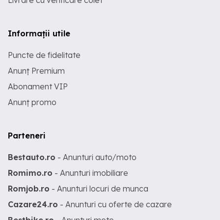
Livrare cu verificare colet
Informații utile
Puncte de fidelitate
Anunț Premium
Abonament VIP
Anunț promo
Parteneri
Bestauto.ro
- Anunturi auto/moto
Romimo.ro
- Anunturi imobiliare
Romjob.ro
- Anunturi locuri de munca
Cazare24.ro
- Anunturi cu oferte de cazare