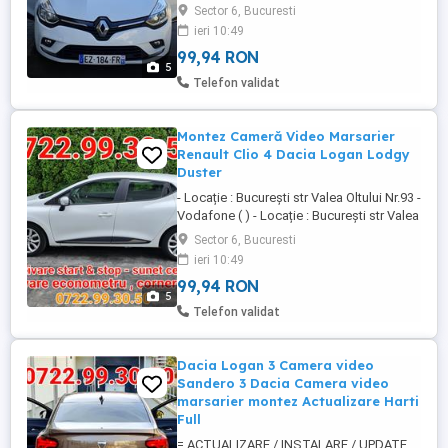
MediaNav - Resoftare MediaNav - Locație
Sector 6, Bucuresti
: București str Valea Oltului Nr.93 - ( ) - LA
ieri 10:49
RENAULT CLIO. 4 CAPTUR ACTIVEZ
99,94 RON
URMATOARELE - Econometru - Cornering -
5
Schimbare limba computer bord -
Telefon validat
Dezactivare start&stop ...
Montez Cameră Video Marsarier
Renault Clio 4 Dacia Logan Lodgy
Duster
- Locație : București str Valea Oltului Nr.93 -
Vodafone ( ) - Locație : București str Valea
Oltului Nr.93 - Informatii , detalii la nr din
Sector 6, Bucuresti
poze !! - MONTEZ camera pe Dacia Logan
ieri 10:49
Berlina + Mcv 2013-2020 si costa 250 lei (
99,94 RON
China ) sau 350 lei ( originala ) camera si
5
montajul ei pe masina - MONTEZ ...
Telefon validat
Dacia Logan 3 Camera video
Sandero 3 Dacia Camera video
marsarier montez Actualizare Harti
Full
= ACTUALIZARE / INSTALARE / UPDATE