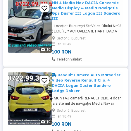
MN 4 Media Nav DACIA Conversie
Media Display & Media Navigatie
Gps Duster III Logan III Sandero
III
- Locație : București Str.Valea Oltului Nr.93
( LIDL ) _ * ACTUALIZARE HARTI DACIA
Media Nav & Media Nav Evolution toate
Sector 6, Bucuresti
versiunile !! --- Media Nav 4 - Logan 3 /
ieri 10:49
Sandero 3 soft de fabrica 6.0.8.2 / 6.0.9.6
10
100 RON
/ 9.0.9.6 _ Doar Romania si Bulgaria costa
100 lei _ Full Full Europa costa 150 lei _
Telefon validat
Montaj ...
Renault Camera Auto Marsarier
Video Reverse Renault Clio. 4
DACIA Logan Duster Sandero
Lodgy Dokker
- MONTAJ cameră RENAULT CLIO. 4 doar
la sistemul de navigație Media Nav si
costa 250 lei ( China ) sau 350 lei (
Sector 6, Bucuresti
originala ) camera și montajul ei pe
ieri 10:49
masina ) - RENAULT CLIO. 4 CAPTUR
10
100 RON
ACTIVEZ URMATOARELE FUNCTII -
Econometru - Cornering - Schimbare limba