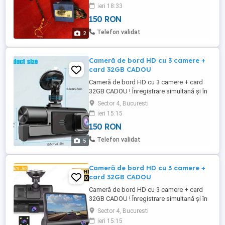
9000-9200, RKi 8400, etc., pentru orice
ieri 18:33
masina cu Can-Bus, I K-bus, sau scara
150 RON
rezistiva. Are toate conexiunile necesare,
inclusiv mufa UART de conectare la
Telefon validat
2
dispozitiv, plus documentatie ...
Cameră de bord HD cu 3 camere +
card 32GB CADOU
Cameră de bord HD cu 3 camere + card
32GB CADOU ! Înregistrare simultană și în
buclă full HD, perfectă pentru mașinia ta .
Sector 4, Bucuresti
Montare ușoara cu ventuze , rezoluție
ieri 15:15
1080P . Filmare mod noapte . Produs nou
150 RON
sigilat . Contine tot ce se vede în poze: -1
camera duala de 1080P -1 încărcător -1
Telefon validat
5
cablu video ...
Cameră de bord HD cu 3 camere +
card 32GB CADOU
Cameră de bord HD cu 3 camere + card
32GB CADOU ! Înregistrare simultană și în
buclă full HD, perfectă pentru mașinia ta .
Sector 4, Bucuresti
Montare ușoara cu ventuze , rezoluție
ieri 15:15