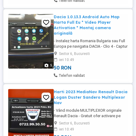
Telefon validat
computer bord - Dezactivare start&stop -
Dezactivare ...
Dacia 1.0.13.3 Android Auto Map
Harta Full Eu * Video Player
Activation * Montaj camera
originală
- Instalez harta Romania Bulgaria sau Full
Europa pe navigatia DACIA - Clio 4 - Captur
- Master - Trafic - Opel Vivaro pe
Sector 6, Bucuresti
navigatiile Media Nav & Media Nav
ieri 10:49
Evolution direct in memoria interna fara sa
5
50 RON
se piarda garantia - MONTEZ - INSTALEZ
camera doar pe LOGAN BERLINĂ şi
Telefon validat
SANDERO incepand cu anul de ...
Harti 2023 MediaNav Renault Dacia
Logan Duster Sandero Multiplexor
Nav
- Vând module MULTIPLEXOR originale
Renault Dacia - Gratuit ofer activare pe
MediaNav - Montajul este plug&play pe
Sector 6, Bucuresti
mufa obd fara tăieri de fire - Preț modul și
ieri 10:49
activare funcții Medianav = 350 lei