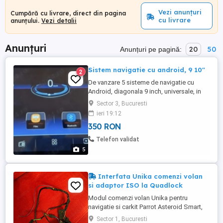
Vezi anunțuri
Cumpără cu livrare, direct din pagina
cu livrare
anunțului.
Vezi detalii
Anunțuri
20
50
Anunțuri pe pagină:
Sistem navigatie cu android, 9 10"
2
De vanzare 5 sisteme de navigatie cu
Android, diagonala 9 inch, universale, in
stare perfecta. Caracteristici: 4+64GB 9" -
Sector 3, Bucuresti
1 buc 450 lei (cu cabluri si accesorii, la
ieri 19:12
cutie) 2+32Gb 9" - 2 buc 250 lei buc 1+16
350 RON
GB 9 sau 10" - 1 buc 200 lei. Aparatele nu
au fost montate niciodata pe vreun
Telefon validat
autoturism, ...
5
Interfata Unika comenzi volan
si adaptor ISO la Quadlock
Modul comenzi volan Unika pentru
navigatie si carkit Parrot Asteroid Smart,
Asteroid Tablet, Asteroid Classic, MKi
Sector 1, Bucuresti