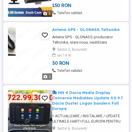
1080P . Filmare mod noapte . Produs nou
150 RON
sigilat . Contine tot ce se vede în poze: -1
camera duala de 1080P -1 încărcător -1
Telefon validat
5
cablu video ...
Antena GPS - GLONASS Teltonika
Antena GPS - GLONASS producator
Teltonika, stare noua, neutilizata
Frecvenţa de funcţionare: 1575.42 1602
Sector 2, Bucuresti
MHz Polarizare: RHCP V.S.W.R: 1.5
ieri 14:41
Impedanţă: 50 Cablu: RG174, lungime 3 m,
30 RON
conector SMA-male Amplificator de
zgomot redus (LNA): câştig 28 2 dB,
Telefon validat
zgomot 1.5 dB, V.S.W.R 2.0 Alimentare: 2.2
1
5 ...
MN 4 Dacia Media Display
Conversie MediaNav Update 9.0.9.7
Dacia Duster Logan Sandero Full
Europa
= ACTUALIZARE / INSTALARE / UPDATE
ULTIMELE HARTI FULL EUROPA PENTRU
MEDIA NAV & MEDIA NAV EVOLUTION
Sector 6, Bucuresti
DUSTER LOGAN SANDERO DOKKER