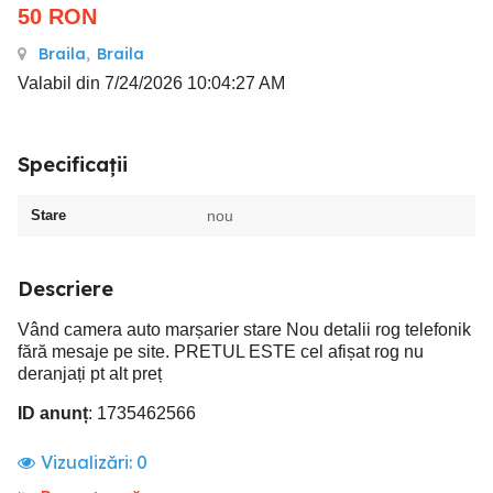
50
RON
Braila
,
Braila
Valabil din 7/24/2026 10:04:27 AM
Specificații
Stare
nou
Descriere
Vând camera auto marșarier stare Nou detalii rog telefonik
fără mesaje pe site. PRETUL ESTE cel afișat rog nu
deranjați pt alt preț
ID anunț
: 1735462566
Vizualizări:
0