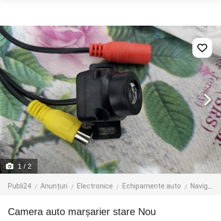
1
/ 2
Publi24
Anunțuri
Electronice
Echipamente auto
Navigatie GPS
Camera auto marșarier stare Nou