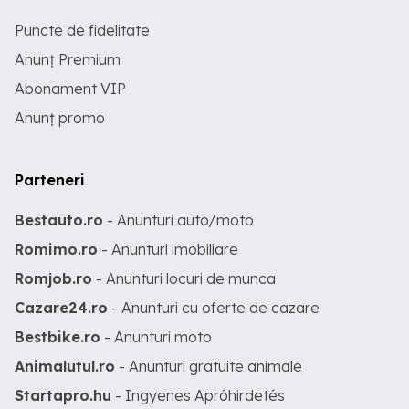
Puncte de fidelitate
Anunț Premium
Abonament VIP
Anunț promo
Parteneri
Bestauto.ro
- Anunturi auto/moto
Romimo.ro
- Anunturi imobiliare
Romjob.ro
- Anunturi locuri de munca
Cazare24.ro
- Anunturi cu oferte de cazare
Bestbike.ro
- Anunturi moto
Animalutul.ro
- Anunturi gratuite animale
Startapro.hu
- Ingyenes Apróhirdetés