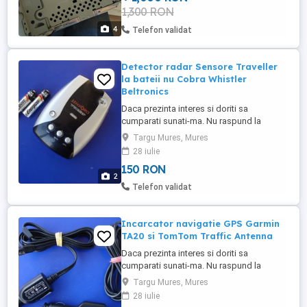
1,300 RON
4
Telefon validat
Detector radar Sensore Traveller
la bateii nu Cobra Whistler
Beltronics
Daca prezinta interes si doriti sa
cumparati sunati-ma. Nu raspund la
mesaje. Detector radar Sensore Traveller
Targu Mures, Mures
la bateii. In stare perfecta de functonare.
28 iulie
Se poate alimenta de la doua bateri
150 RON
R6(AA) fara sa mai intizi cabluri prin
2
masina. Daca bateriile sunt consumate se
Telefon validat
poate alimenta si prin cablu ...
Incarcator navigatie GPS Garmin
TA20 si TomTom Traffic Antenna
Daca prezinta interes si doriti sa
cumparati sunati-ma. Nu raspund la
mesaje. Incarcator original navigatie GPS
Targu Mures, Mures
cu antena(Traffic Antenna) Garmin TA10,
28 iulie
TA20 si TomTom 4UUC23B. 1) Garmin TA