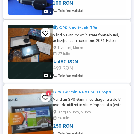
100 RON
20 la 4,76 - 5,25V pe 2Amperi cu Traffic
Antenna cu mufa SD la 150ron+17ron
Telefon validat
5
transportul(posta romana) 2) TomTom ...
GPS Navitruck T9x
Vând Navitruck 9x în stare foarte bună,
achiziționat în noiembrie 2024. Este în
garanție pana în noiembrie 2026. Am
Livezeni, Mures
factura și certificatul de garanție.
27 iulie
480 RON
490 RON
2
Telefon validat
GPS Garmin NUVI 58 Europa
2
Vand un GPS Garmin cu diagonala de 5'' ,
usor de utilizat in stare impecabila (este
ca nou) are harta activa pe toata Europa
Targu Mures, Mures
cu Update gratuit al hartilor pe viata. Prefer
26 iulie
predare personala.
250 RON
Telefon validat