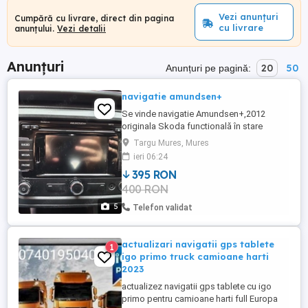
Vezi anunțuri
Cumpără cu livrare, direct din pagina
cu livrare
anunțului.
Vezi detalii
Anunțuri
20
50
Anunțuri pe pagină:
navigatie amundsen+
Se vinde navigatie Amundsen+,2012
originala Skoda functională în stare
perfectă,a fost montata pe o skoda fabia
Targu Mures, Mures
2 . Se vinde pt.k sa facut un upgrade!
ieri 06:24
395 RON
400 RON
5
Telefon validat
actualizari navigatii gps tablete
1
igo primo truck camioane harti
2023
actualizez navigatii gps tablete cu igo
primo pentru camioane harti full Europa