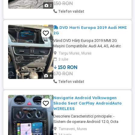
150 RON
2
Telefon validat
DVD Harti Europa 2019 Audi MMI
2G
Vând DVD Hărți Europa 2019 MMI 2G
Mașini Compatibile: Audi A4, A5, A6 etc
cus sistem MMI 2G MMI 2G (Magazie 6
Targu Mures, Mures
CD-uri în bord, Unitate DVD Navigație în
3 iulie
Portbagaj) Preț DVD gata făcut cu hărțile >
150 RON
150 lei Predare personală în Târgu Mureș
170 RON
sau trimit prin curier oriunde în Țară!
4
Telefon validat
Navigatie Android Volkswagen
Skoda Seat CarPlay AndroidAuto
WIRELESS
Descriere Caracteristici principale: -
Sistem de operare Android 12.0, Octa
Core, 4GB RAM și 64GB ROM, 2 carduri 2
Tarnaveni, Mures
USB-uri, stocare extinsă de până la