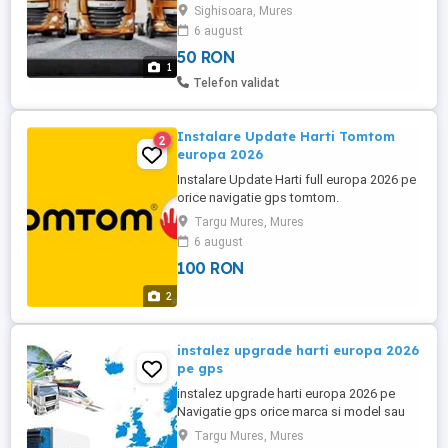
2023
Sighisoara, Mures
6 august
50 RON
1
Telefon validat
Instalare Update Harti Tomtom
2
europa 2026
Instalare Update Harti full europa 2026 pe
orice navigatie gps tomtom.
Targu Mures, Mures
6 august
100 RON
2
instalez upgrade harti europa 2026
pe gps
instalez upgrade harti europa 2026 pe
Navigatie gps orice marca si model sau
autoturisme - Camion etc etc.
Targu Mures, Mures