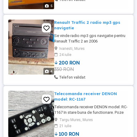
5
Renault Traffic 2 radio mp3 gps
navigatie
Se vinde radio mp3 gps navigatie pentru
Renault Traffic 2 an 2006
Ivanesti, Mures
24 iulie
200 RON
350 RON
4
Telefon validat
Telecomanda receiver DENON
model: RC-1167
Telecomanda receiver DENON model: RC-
1167 In stare buna de functionare. Poze
reale. Pretul este 100ron+23ron
Targu Mures, Mures
transportul(posta romana)
21 iulie
100 RON