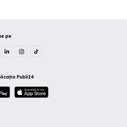
ne pe
licația Publi24