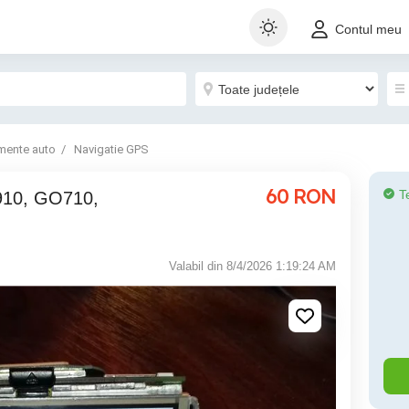
Contul meu
mente auto
Navigatie GPS
60
RON
T
Valabil din 8/4/2026 1:19:24 AM