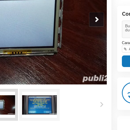
Co
Cara
A