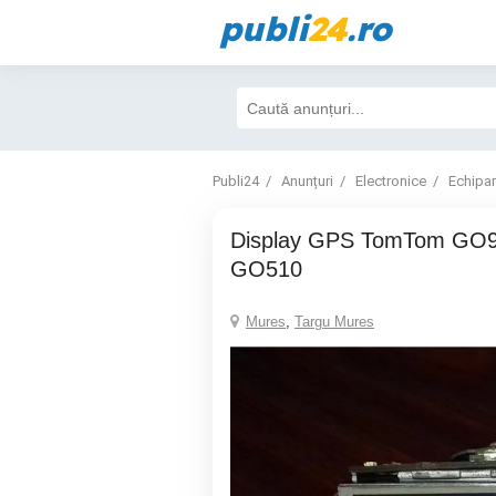
publi
24
.ro
Publi24
Anunțuri
Electronice
Echipa
Display GPS TomTom GO910, GO710,
GO510
Mures
,
Targu Mures