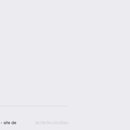
 -
site de
26.08.06.c0c206c