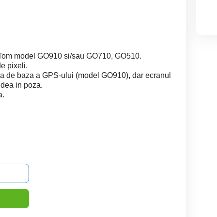
mTom model GO910 si/sau GO710, GO510.
e pixeli.
aca de baza a GPS-ului (model GO910), dar ecranul
edea in poza.
a.