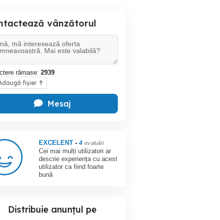
ntactează vânzătorul
ctere rămase:
2939
daugă fișier
?
Mesaj
EXCELENT
-
4
evaluări
Cei mai mulți utilizatori ar
descrie experiența cu acest
utilizator ca fiind foarte
bună
Distribuie anunțul pe