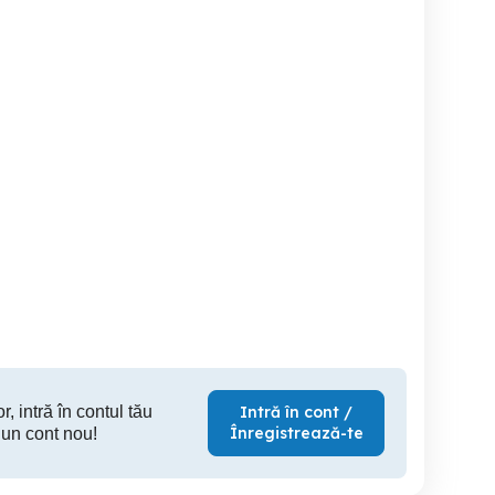
Navigatie Android VW
GPS PNA Airis T620
passat jetta
SKODA SEAT
Bluetoot
Carplay&AndroidAuto
Giurgiu
Iasi
450 RON
350 RON
15
r, intră în contul tău
Intră în cont /
Înregistrează-te
 un cont nou!