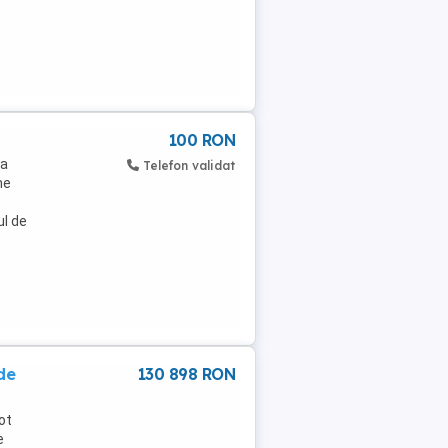
100 RON
ta
Telefon validat
me
ul de
de
130 898 RON
ot
e