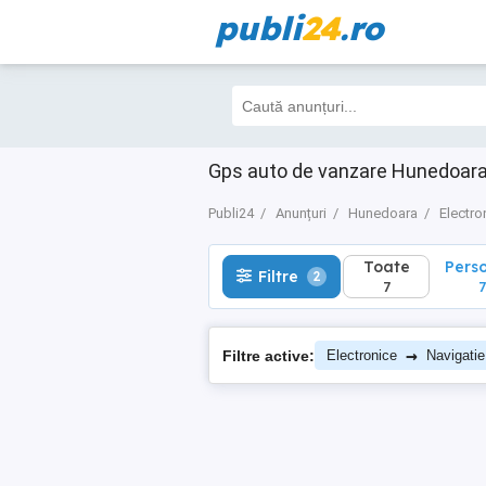
publi
24
.ro
Toate
Perso
Filtre
2
7
7
Gps auto de vanzare Hunedoar
Publi24
Anunțuri
Hunedoara
Electro
Toate
Pers
Filtre
2
7
7
→
Filtre active:
Electronice
Navigati