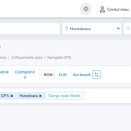
ane
Companii
RON
EUR
Sortează
Contul meu
0
a
nice
Echipamente auto
Navigatie GPS
oane
Companii
RON
EUR
Sortează
0
e GPS
Hunedoara
Șterge toate filtrele