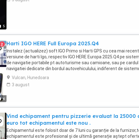
5
Harti IGO HERE Full Europa 2025.Q4
2
Instalez (actualizez) soft IGO Primo si Harti GPS cu cea mai recen
versiune de harti Igo, respectiv IGO HERE Europa 2025.Q4 pe siste
de navigatie portabile pt autoturisme sau camioane, sau pe cardul
navigatiei dedicate din bordul autovehiculului, indiferent de sistem
operare folosit de acestea ...
Vulcan, Hunedoara
3 august
4
Vind echipament pentru pizzerie evaluat la 25000 
euro tot echipamentul este nou .
Echipamentul este folosit doar de 7 luni cu garanție de la furnizor,t
echipamentul este profesional și de ultimă generație aștept ofert