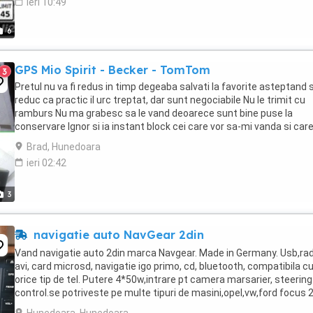
ieri 10:49
6
GPS Mio Spirit - Becker - TomTom
3
Pretul nu va fi redus in timp degeaba salvati la favorite asteptand s
reduc ca practic il urc treptat, dar sunt negociabile Nu le trimit cu
ramburs Nu ma grabesc sa le vand deoarece sunt bine puse la
conservare Ignor si ia instant block cei care vor sa-mi vanda si care 
dau cu parerea sa compare ...
Brad, Hunedoara
ieri 02:42
3
navigatie auto NavGear 2din
Vand navigatie auto 2din marca Navgear. Made in Germany. Usb,rad
avi, card microsd, navigatie igo primo, cd, bluetooth, compatibila c
orice tip de tel. Putere 4*50w,intrare pt camera marsarier, steering
control.se potriveste pe multe tipuri de masini,opel,vw,ford focus 2
am avut pe ford focus ...