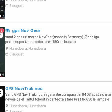
Hunedoara, Hunedoara
6 august
6
gps Nav Gear
1
vand 2 gps uri marca NavGear(made in Germany) ,7inch.igo
primo,suport,incarcator. pret 150ron bucata
Hunedoara, Hunedoara
6 august
4
GPS NaviTruk nou
Vand GPS NaviTruk nou, in garantie cumparat in 04 03 2026,nu mai
nevoie de el+ altul folosit in perfecta stare Pret fix 650 lei ambele
Hunedoara, Hunedoara
5 august