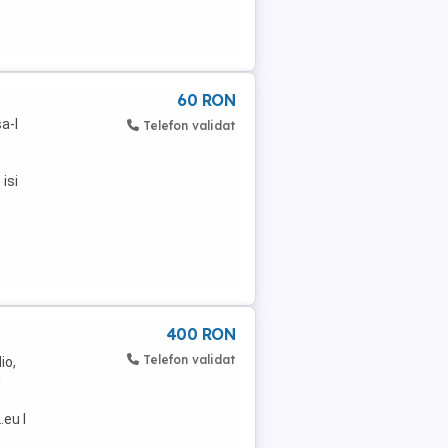
60 RON
a-l
Telefon validat
isi
400 RON
Telefon validat
io,
u
.eu l