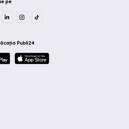
ne pe
licația Publi24