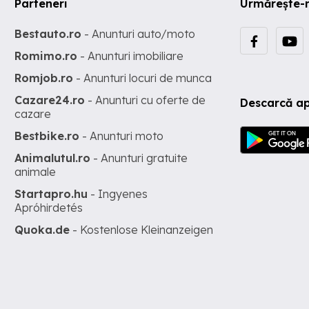
Parteneri
Urmărește-
Bestauto.ro
- Anunturi auto/moto
Romimo.ro
- Anunturi imobiliare
Romjob.ro
- Anunturi locuri de munca
Cazare24.ro
- Anunturi cu oferte de
Descarcă ap
cazare
Bestbike.ro
- Anunturi moto
Animalutul.ro
- Anunturi gratuite
animale
Startapro.hu
- Ingyenes
Apróhirdetés
Quoka.de
- Kostenlose Kleinanzeigen