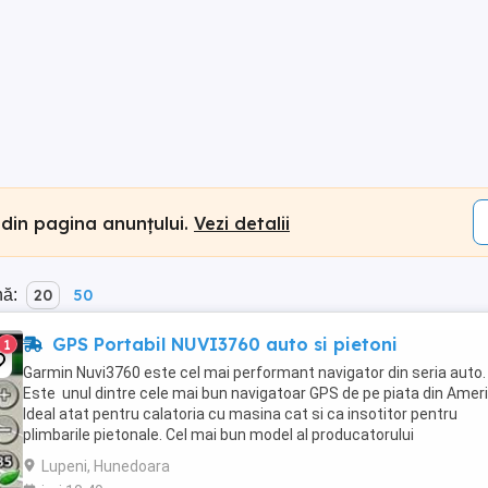
 din pagina anunțului.
Vezi detalii
nă:
20
50
GPS Portabil NUVI3760 auto si pietoni
1
Garmin Nuvi3760 este cel mai performant navigator din seria auto.
Este unul dintre cele mai bun navigatoar GPS de pe piata din Ameri
Ideal atat pentru calatoria cu masina cat si ca insotitor pentru
plimbarile pietonale. Cel mai bun model al producatorului
american,Garmin nuvi3760T este un model ...
Lupeni, Hunedoara