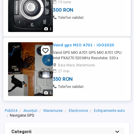
19 iunie
300 RON
Telefon validat
1
Vand gps MIO A701 - iGO2025
Vand GPS MIO A701 GPS MIO A701 CPU:
Intel PXA270 520 MHz Rezolutie: 320 x
240, 65K culori. Navigatie: iGo 2025 Pret
Baia Mare, Maramures
350 lei
27 mai
350 RON
Telefon validat
1
Publi24
Anunțuri
Maramures
Electronice
Echipamente auto
Navigatie GPS
Categorii