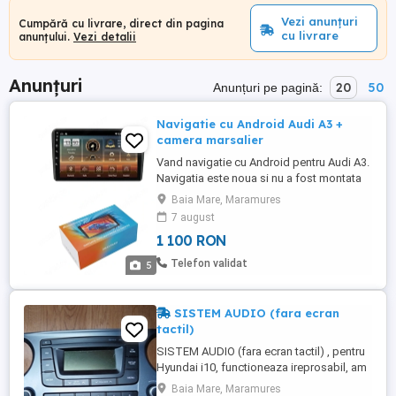
Vezi anunțuri
Cumpără cu livrare, direct din pagina
cu livrare
anunțului.
Vezi detalii
Anunțuri
20
50
Anunțuri pe pagină:
Navigatie cu Android Audi A3 +
camera marsalier
Vand navigatie cu Android pentru Audi A3.
Navigatia este noua si nu a fost montata
niciodata; vine cu toate accesoriile
Baia Mare, Maramures
inscluse. Predare personala in Baia Mare
7 august
si imprejurimi. Caracteristici: Navigatie
1 100 RON
SmartNavi cu Android Audi A3 (8P1) 2 GB
RAM, Radio GPS Dual Zone, Display HD
Telefon validat
5
QLED 9", Carplay si Android ...
SISTEM AUDIO (fara ecran
tactil)
SISTEM AUDIO (fara ecran tactil) , pentru
Hyundai i10, functioneaza ireprosabil, am
schimbat cu SISTEM AUDIO ecran tactil.
Baia Mare, Maramures