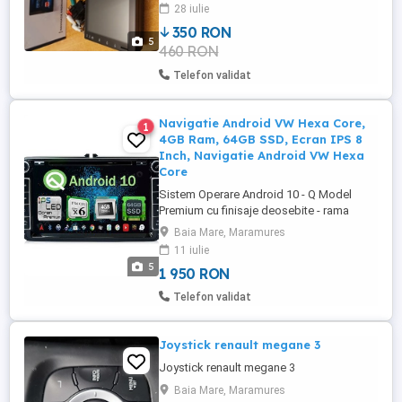
montata pe un Sharan Rama, si mufele
28 iulie
adaptoare pt sharan in poza 6 O vand
350 RON
pentru ca nu o mai folosesc A fost
5
460 RON
cumparata de la viperX Potriveste si pe
alte tipuri de masini cu rama si mufe
Telefon validat
adaptoare ...
Navigatie Android VW Hexa Core,
1
4GB Ram, 64GB SSD, Ecran IPS 8
Inch, Navigatie Android VW Hexa
Core
Sistem Operare Android 10 - Q Model
Premium cu finisaje deosebite - rama
plastic si butoate de inalta calitate Ecran
Baia Mare, Maramures
capacitiv multitouch 5 puncte Ecran TFT
11 iulie
LED IPS - culori naturale + vizualizare
5
1 950 RON
perfecta in lumina soarelui privit din
oricare unghi Diagonala Ecran 8 inch - 20.5
Telefon validat
cm Rezolutie ...
Joystick renault megane 3
Joystick renault megane 3
Baia Mare, Maramures