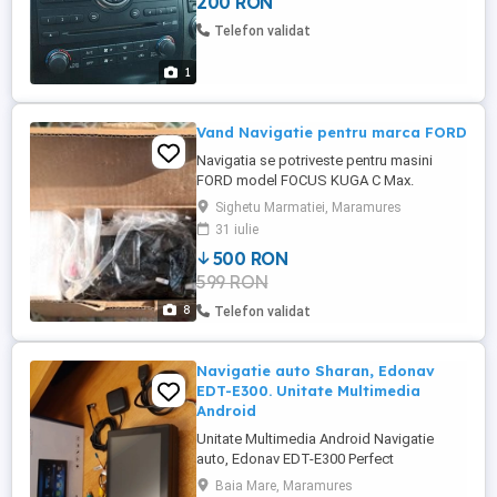
200 RON
Telefon validat
1
Vand Navigatie pentru marca FORD
Navigatia se potriveste pentru masini
FORD model FOCUS KUGA C Max.
Navigatia este NOUA ,asa cun se vede si
Sighetu Marmatiei, Maramures
in poze , are inclusiv folia de protectie a
31 iulie
ecranului pe ea . Sa cumparat pentru ub
500 RON
Fusion, dar nu este compatibila. Setul
599 RON
cuprinde toate conexiunile necesare
montajuluiu ,inclusiv camera ...
8
Telefon validat
Navigatie auto Sharan, Edonav
EDT-E300. Unitate Multimedia
Android
Unitate Multimedia Android Navigatie
auto, Edonav EDT-E300 Perfect
functionala Folosita foatre putin A fost
Baia Mare, Maramures