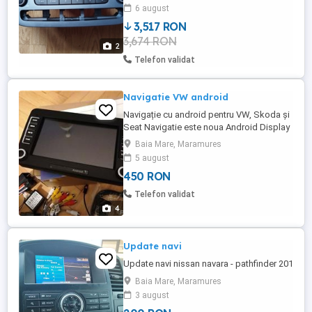
6 august
3,517 RON
3,674 RON
2
Telefon validat
Navigatie VW android
Navigație cu android pentru VW, Skoda și
Seat Navigatie este noua Android Display
7" cu touchscreen 1 GB RAM 16 GB
Baia Mare, Maramures
memorie internă 4x45 W Bluetooth Wifi
5 august
USB Rezolutie 1024x600 Procesor dual
450 RON
core Antena GPS Plug&play - nu se taie
nici un fir de la instalatia masinii Camera
Telefon validat
marsalier - 50 de lei Am și ...
4
Update navi
Update navi nissan navara - pathfinder 201
Baia Mare, Maramures
3 august